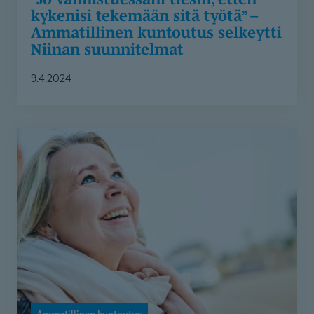
kykenisi tekemään sitä työtä” –
Ammatillinen kuntoutus selkeytti
Niinan suunnitelmat
9.4.2024
Kun
elämä
pakotti
pysähtymään
–
Vakava
sairastuminen
laittoi
Mallan
työuran
uusiksi