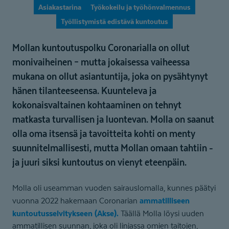
Asiakastarina
Työkokeilu ja työhönvalmennus
Työllistymistä edistävä kuntoutus
Mollan kuntoutuspolku Coronarialla on ollut
monivaiheinen – mutta jokaisessa vaiheessa
mukana on ollut asiantuntija, joka on pysähtynyt
hänen tilanteeseensa. Kuunteleva ja
kokonaisvaltainen kohtaaminen on tehnyt
matkasta turvallisen ja luontevan. Molla on saanut
olla oma itsensä ja tavoitteita kohti on menty
suunnitelmallisesti, mutta Mollan omaan tahtiin -
ja juuri siksi kuntoutus on vienyt eteenpäin.
Molla oli useamman vuoden sairauslomalla, kunnes päätyi
ammatilliseen
vuonna 2022 hakemaan Coronarian
kuntoutusselvitykseen (Akse).
Täällä Molla löysi uuden
ammatillisen suunnan, joka oli linjassa omien taitojen,