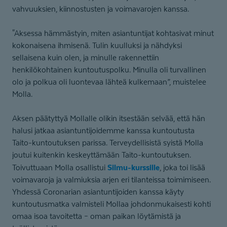
vahvuuksien, kiinnostusten ja voimavarojen kanssa.
"Aksessa hämmästyin, miten asiantuntijat kohtasivat minut
kokonaisena ihmisenä. Tulin kuulluksi ja nähdyksi
sellaisena kuin olen, ja minulle rakennettiin
henkilökohtainen kuntoutuspolku. Minulla oli turvallinen
olo ja polkua oli luontevaa lähteä kulkemaan”, muistelee
Molla.
Aksen päätyttyä Mollalle olikin itsestään selvää, että hän
halusi jatkaa asiantuntijoidemme kanssa kuntoutusta
Taito-kuntoutuksen parissa. Terveydellisistä syistä Molla
joutui kuitenkin keskeyttämään Taito-kuntoutuksen.
Silmu-kurssille
Toivuttuaan Molla osallistui
, joka toi lisää
voimavaroja ja valmiuksia arjen eri tilanteissa toimimiseen.
Yhdessä Coronarian asiantuntijoiden kanssa käyty
kuntoutusmatka valmisteli Mollaa johdonmukaisesti kohti
omaa isoa tavoitetta – oman paikan löytämistä ja