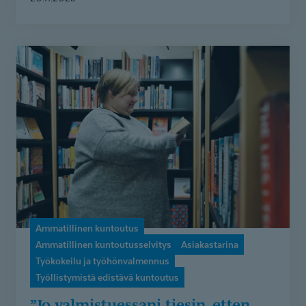
”Jo
valmistuessani
tiesin,
etten
kykenisi
tekemään
sitä
työtä”
–
Ammatillinen
kuntoutus
Ammatillinen kuntoutus
selkeytti
Ammatillinen kuntoutusselvitys
Asiakastarina
Niinan
Työkokeilu ja työhönvalmennus
suunnitelmat
Työllistymistä edistävä kuntoutus
”Jo valmistuessani tiesin, etten