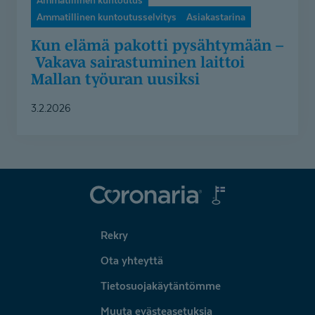
Ammatillinen kuntoutus
Ammatillinen kuntoutusselvitys
Asiakastarina
Kun elämä pakotti pysähtymään –
Vakava sairastuminen laittoi
Mallan työuran uusiksi
3.2.2026
Coronaria
Rekry
Ota yhteyttä
Tietosuojakäytäntömme
Muuta evästeasetuksia