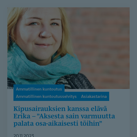
Kipusairauksien
kanssa
elävä
Erika
–
”Aksesta
sain
varmuutta
palata
osa-
aikaisesti
Ammatillinen kuntoutus
töihin”
Ammatillinen kuntoutusselvitys
Asiakastarina
Kipusairauksien kanssa elävä
Erika – ”Aksesta sain varmuutta
palata osa-aikaisesti töihin”
20.11.2023