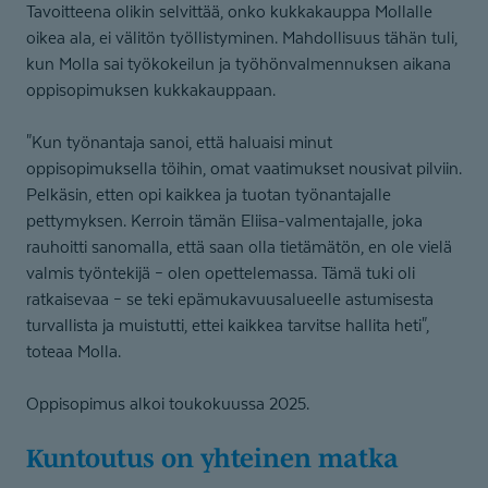
Tavoitteena olikin selvittää, onko kukkakauppa Mollalle
oikea ala, ei välitön työllistyminen. Mahdollisuus tähän tuli,
kun Molla sai työkokeilun ja työhönvalmennuksen aikana
oppisopimuksen kukkakauppaan.
"Kun työnantaja sanoi, että haluaisi minut
oppisopimuksella töihin, omat vaatimukset nousivat pilviin.
Pelkäsin, etten opi kaikkea ja tuotan työnantajalle
pettymyksen. Kerroin tämän Eliisa-valmentajalle, joka
rauhoitti sanomalla, että saan olla tietämätön, en ole vielä
valmis työntekijä – olen opettelemassa. Tämä tuki oli
ratkaisevaa – se teki epämukavuusalueelle astumisesta
turvallista ja muistutti, ettei kaikkea tarvitse hallita heti",
toteaa Molla.
Oppisopimus alkoi toukokuussa 2025.
Kuntoutus on yhteinen matka