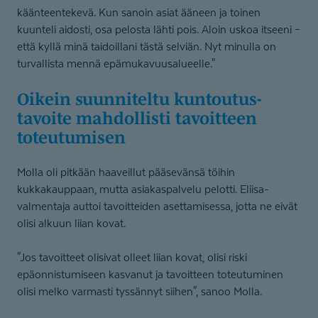
käänteentekevä. Kun sanoin asiat ääneen ja toinen
kuunteli aidosti, osa pelosta lähti pois. Aloin uskoa itseeni –
että kyllä minä taidoillani tästä selviän. Nyt minulla on
turvallista mennä epämukavuusalueelle."
Oikein suunniteltu kuntoutus­
tavoite mahdollisti tavoitteen
toteutumisen
Molla oli pitkään haaveillut pääsevänsä töihin
kukkakauppaan, mutta asiakaspalvelu pelotti. Eliisa-
valmentaja auttoi tavoitteiden asettamisessa, jotta ne eivät
olisi alkuun liian kovat.
"Jos tavoitteet olisivat olleet liian kovat, olisi riski
epäonnistumiseen kasvanut ja tavoitteen toteutuminen
olisi melko varmasti tyssännyt siihen", sanoo Molla.