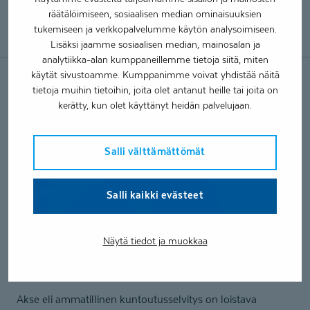
räätälöimiseen, sosiaalisen median ominaisuuksien
Kysy Aksesta viestillä
tukemiseen ja verkkopalvelumme käytön analysoimiseen.
Lisäksi jaamme sosiaalisen median, mainosalan ja
analytiikka-alan kumppaneillemme tietoja siitä, miten
käytät sivustoamme. Kumppanimme voivat yhdistää näitä
tietoja muihin tietoihin, joita olet antanut heille tai joita on
kerätty, kun olet käyttänyt heidän palvelujaan.
Salli välttämättömät
Salli kaikki evästeet
Näytä tiedot ja muokkaa
Ammatillinen kuntoutus­selvitys
Akse eli ammatillinen kuntoutusselvitys on loistava