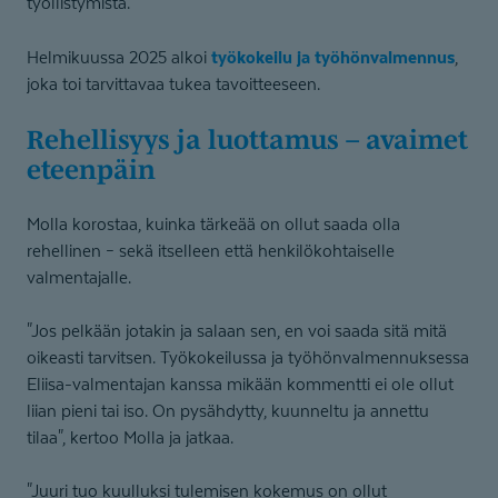
työllistymistä.
työkokeilu ja työhönvalmennus
Helmikuussa 2025 alkoi
,
joka toi tarvittavaa tukea tavoitteeseen.
Rehellisyys ja luottamus – avaimet
eteenpäin
Molla korostaa, kuinka tärkeää on ollut saada olla
rehellinen – sekä itselleen että henkilökohtaiselle
valmentajalle.
"Jos pelkään jotakin ja salaan sen, en voi saada sitä mitä
oikeasti tarvitsen. Työkokeilussa ja työhönvalmennuksessa
Eliisa-valmentajan kanssa mikään kommentti ei ole ollut
liian pieni tai iso. On pysähdytty, kuunneltu ja annettu
tilaa", kertoo Molla ja jatkaa.
"Juuri tuo kuulluksi tulemisen kokemus on ollut