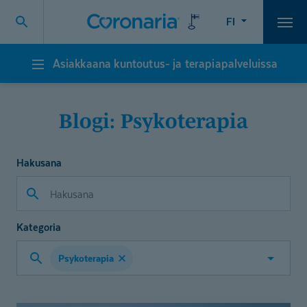
FI
Vali
Asiakkaana kuntoutus- ja terapiapalveluissa
Asiakkaana
kuntoutus-
ja
terapiapalveluissa
Blogi: Psykoterapia
Hakusana
Kategoria
Psykoterapia
Valitse
kategoria
1
sisältöä