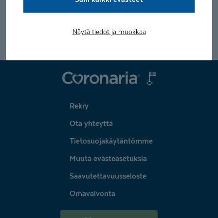
Näytä tiedot ja muokkaa
Coronaria
Rekry
Ota yhteyttä
Tietosuojakäytäntömme
Muuta evästeasetuksia
Saavutettavuusseloste
Omavalvonta