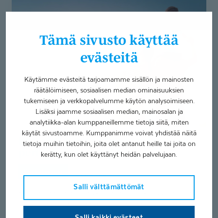
Kun
yksi
perheestä
Tämä sivusto käyttää
sairastuu,
koko
evästeitä
perhe
tarvitsee
Käytämme evästeitä tarjoamamme sisällön ja mainosten
tukea
räätälöimiseen, sosiaalisen median ominaisuuksien
tukemiseen ja verkkopalvelumme käytön analysoimiseen.
Lisäksi jaamme sosiaalisen median, mainosalan ja
analytiikka-alan kumppaneillemme tietoja siitä, miten
käytät sivustoamme. Kumppanimme voivat yhdistää näitä
Kun yksi perheestä sairastuu, koko
tietoja muihin tietoihin, joita olet antanut heille tai joita on
perhe tarvitsee tukea
kerätty, kun olet käyttänyt heidän palvelujaan.
Psykoterapia
28.2.2022
Salli välttämättömät
Kun perheenjäsenistä yksi sairastuu joko fyysisesti tai
psyykkisesti, vaikuttaa se koko perheen toimintaan,
sillä perhe...
Salli kaikki evästeet