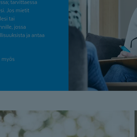
ssa; tarvittaessa
si. Jos mietit
esi tai
nille, jossa
suuksista ja antaa
n myös