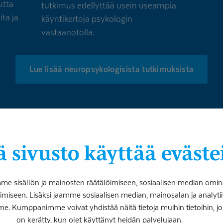
utta
tutkimus edellyttää usein useampia
ita ja
käyntikertoja psykologin
vastaanotolla.
Lue lisää neuropsykologisista tutkimuksista
 sivusto käyttää eväste
 sisällön ja mainosten räätälöimiseen, sosiaalisen median omin
iseen. Lisäksi jaamme sosiaalisen median, mainosalan ja analy
me. Kumppanimme voivat yhdistää näitä tietoja muihin tietoihin, joita
pahtuu tietokoneen
on kerätty, kun olet käyttänyt heidän palvelujaan.