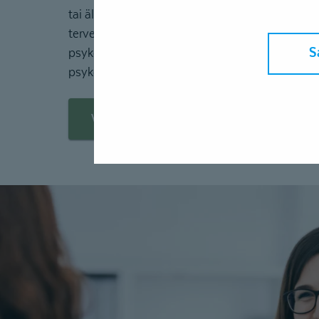
tai älypuhelimen välityksellä asiakkaan kotona 
terveysaseman tiloissa. Etäpsykologipalvelu
S
psykologin keskustelutukijaksot, omahoito-oh
psykologin tukemana sekä psykologisia arvioit
Varaa aika etäpsykologille