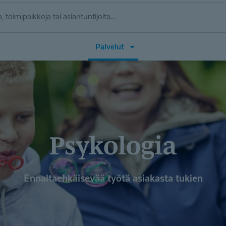
Avaa
Palvelut
valikko
(Palvelut)
Psykologia
Ennaltaehkäisevää työtä asiakasta tukien