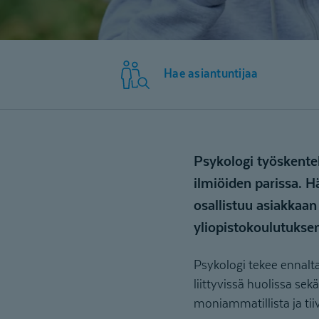
Hae asiantuntijaa
Psykologi työskente
ilmiöiden parissa. H
osallistuu asiakkaa
yliopistokoulutukse
Psykologi tekee ennalta
liittyvissä huolissa se
moniammatillista ja tii