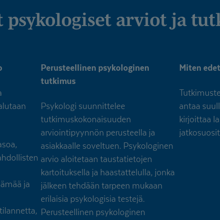
at psykologiset arviot ja t
o
Perusteellinen psykologinen
Miten ede
tutkimus
a
Tutkimuste
alutaan
Psykologi suunnittelee
antaa suull
tutkimuskokonaisuuden
kirjoittaa 
arviointipyynnön perusteella ja
jatkosuosi
asoa,
asiakkaalle soveltuen. Psykologinen
ahdollisten
arvio aloitetaan taustatietojen
kartoituksella ja haastattelulla, jonka
lämää ja
jälkeen tehdään tarpeen mukaan
erilaisia psykologisia testejä.
tilannetta,
Perusteellinen psykologinen