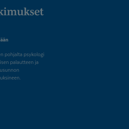
utkimukset
tään
n pohjalta psykologi
isen palautteen ja
lausunnon
tuksineen.