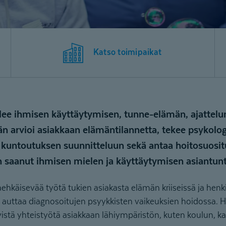
Katso toimipaikat
lee ihmisen käyttäytymisen, tunne-elämän, ajattelu
än arvioi asiakkaan elämäntilannetta, tekee psykolog
n kuntoutuksen suunnitteluun sekä antaa hoitosuosit
n saanut ihmisen mielen ja käyttäytymisen asiantun
ehkäisevää työtä tukien asiakasta elämän kriiseissä ja henk
kä auttaa diagnosoitujen psyykkisten vaikeuksien hoidossa. 
vistä yhteistyötä asiakkaan lähiympäristön, kuten koulun, k