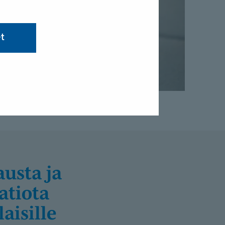
et
atiota
aisille