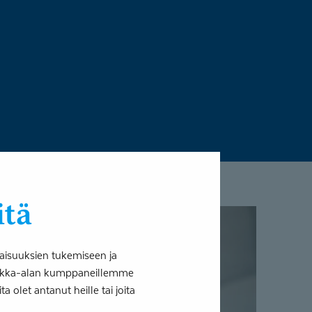
itä
aisuuksien tukemiseen ja
tiikka-alan kumppaneillemme
 olet antanut heille tai joita