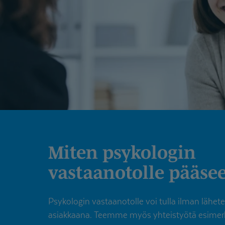
Miten psykologin
vastaanotolle pääse
Psykologin vastaanotolle voi tulla ilman lähe
asiakkaana. Teemme myös yhteistyötä esimerki