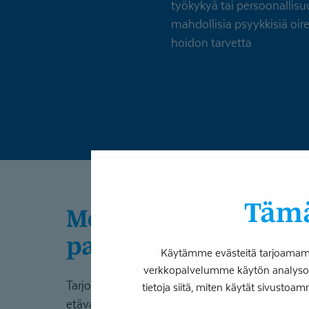
työkykyä tai persoonallisu
mahdollisia psyykkisiä oire
hoidon tarvetta
Tämä
Monipuoliset etäpsykolo­gi­
palvelut
Käytämme evästeitä tarjoamamme
verkkopalvelumme käytön analysoim
Tarjoamme psykologin palveluita myös
tietoja siitä, miten käytät sivustoam
etävastaanottotoimintana. Etävastaanotto ta