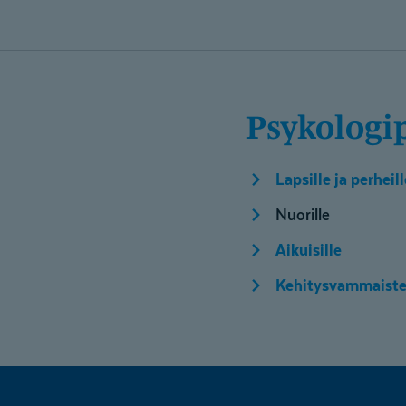
Psykologi
Lapsille ja perheill
Nuorille
Aikuisille
Kehitysvammaisten