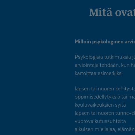
Mitä ov
Milloin psykologinen arvi
Psykologisia tutkimuksia j
arviointeja tehdään, kun h
kartoittaa esimerkiksi
lapsen tai nuoren kehityst
oppimisedellytyksiä tai m
kouluvaikeuksien syitä
lapsen tai nuoren tunne-e
vuorovaikutussuhteita
aikuisen mielialaa, elämän