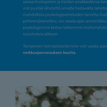
sairaanhoitopiirien ja heidän asiakkaidensa kan
voit pyytää lähetettä omalta hoitavalta taholta
mahdollista psykologipalveluiden tarvetta itsell
perheenjäsenellesi, voi varata ajan arviointikäyn
psykologimme kertoo tarkemmin hoitomahdolli
suosituksia jatkoon.
Tampereen toimipisteellemme voit varata aja
verkkoajanvarauksen kautta.