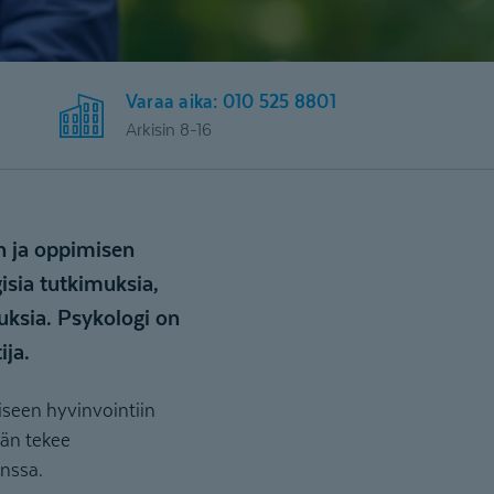
Varaa aika: 010 525 8801
Arkisin 8-16
n ja oppimisen
isia tutkimuksia,
uksia. Psykologi on
tija.⠀
iseen hyvinvointiin
Hän tekee
anssa.