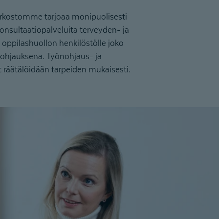
erkostomme tarjoaa monipuolisesti
onsultaatiopalveluita terveyden- ja
 oppilashuollon henkilöstölle joko
täohjauksena. Työnohjaus- ja
t räätälöidään tarpeiden mukaisesti.