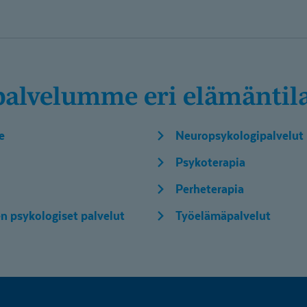
­pal­velumme eri elämäntila
e
Neuropsykologipalvelut
Psykoterapia
Perheterapia
 psykologiset palvelut
Työelämäpalvelut