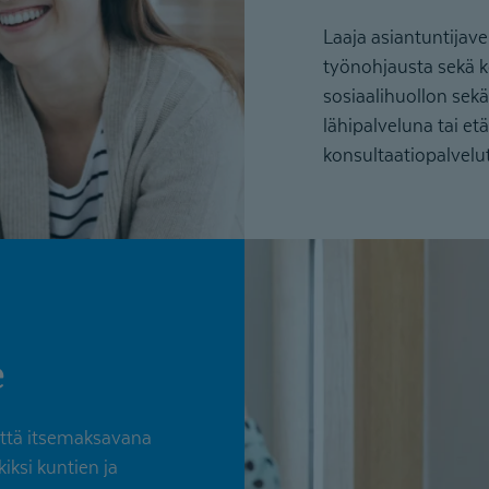
Laaja asiantuntijav
työnohjausta sekä k
sosiaalihuollon sekä
lähipalveluna tai e
konsultaatiopalvelu
e
tettä itsemaksavana
ksi kuntien ja