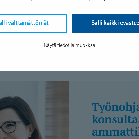
tai esimerkiksi
mme kattaa
alli välttämättömät
Salli kaikki eväste
jelmia verkossa
a.
Näytä tiedot ja muokkaa
Työnohjausta ja
konsulta
ammattil