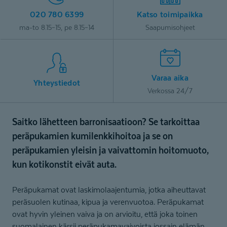
020 780 6399
Katso toimipaikka
ma-to 8.15–15, pe 8.15–14
Saapumisohjeet
Varaa aika
Yhteystiedot
Verkossa 24/7
Saitko lähetteen barronisaatioon? Se tarkoittaa
peräpukamien kumilenkkihoitoa ja se on
peräpukamien yleisin ja vaivattomin hoitomuoto,
kun kotikonstit eivät auta.
Peräpukamat ovat laskimolaajentumia, jotka aiheuttavat
peräsuolen kutinaa, kipua ja verenvuotoa. Peräpukamat
ovat hyvin yleinen vaiva ja on arvioitu, että joka toinen
suomalainen kärsii peräpukamavaivoista jossain elämän