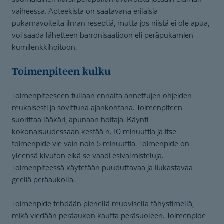
vaiheessa. Apteekista on saatavana erilaisia
pukamavoiteita ilman reseptiä, mutta jos niistä ei ole apua,
voi saada lähetteen barronisaatioon eli peräpukamien
kumilenkkihoitoon.
Toimenpiteen kulku
Toimenpiteeseen tullaan ennalta annettujen ohjeiden
mukaisesti ja sovittuna ajankohtana. Toimenpiteen
suorittaa lääkäri, apunaan hoitaja. Käynti
kokonaisuudessaan kestää n. 10 minuuttia ja itse
toimenpide vie vain noin 5 minuuttia. Toimenpide on
yleensä kivuton eikä se vaadi esivalmisteluja.
Toimenpiteessä käytetään puuduttavaa ja liukastavaa
geeliä peräaukolla.
Toimenpide tehdään pienellä muovisella tähystimellä,
mikä viedään peräaukon kautta peräsuoleen. Toimenpide