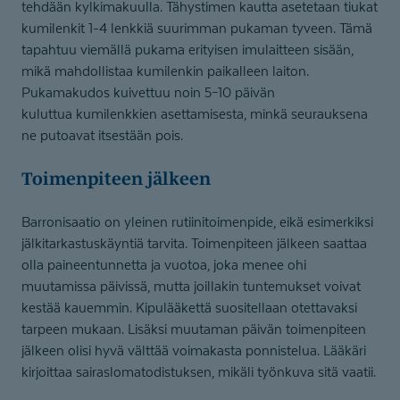
tehdään kylkimakuulla. Tähystimen kautta asetetaan tiukat
kumilenkit 1-4 lenkkiä suurimman pukaman tyveen. Tämä
tapahtuu viemällä pukama erityisen imulaitteen sisään,
mikä mahdollistaa kumilenkin paikalleen laiton.
Pukamakudos kuivettuu noin 5–10 päivän
kuluttua kumilenkkien asettamisesta, minkä seurauksena
ne putoavat itsestään pois.
Toimenpiteen jälkeen
Barronisaatio on yleinen rutiinitoimenpide, eikä esimerkiksi
jälkitarkastuskäyntiä tarvita. Toimenpiteen jälkeen saattaa
olla paineentunnetta ja vuotoa, joka menee ohi
muutamissa päivissä, mutta joillakin tuntemukset voivat
kestää kauemmin. Kipulääkettä suositellaan otettavaksi
tarpeen mukaan. Lisäksi muutaman päivän toimenpiteen
jälkeen olisi hyvä välttää voimakasta ponnistelua. Lääkäri
kirjoittaa sairaslomatodistuksen, mikäli työnkuva sitä vaatii.