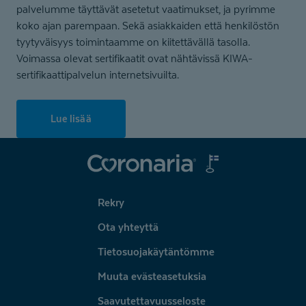
palvelumme täyttävät asetetut vaatimukset, ja pyrimme
koko ajan parempaan. Sekä asiakkaiden että henkilöstön
tyytyväisyys toimintaamme on kiitettävällä tasolla.
Voimassa olevat sertifikaatit ovat nähtävissä KIWA-
sertifikaattipalvelun internetsivuilta.
Lue lisää
Coronaria
Rekry
Ota yhteyttä
Tietosuojakäytäntömme
Muuta evästeasetuksia
Saavutettavuusseloste