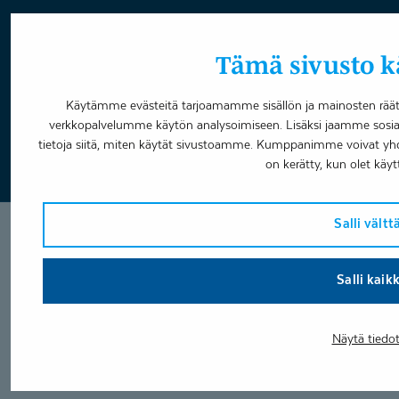
Omavalvonta
Tämä sivusto kä
Varaa aika
Käytämme evästeitä tarjoamamme sisällön ja mainosten räätä
verkkopalvelumme käytön analysoimiseen. Lisäksi jaamme sosia
Facebook
LinkedIn
Youtube
Instagram
tietoja siitä, miten käytät sivustoamme. Kumppanimme voivat yhdistää
on kerätty, kun olet käyt
Salli vält
Salli kaik
Näytä tiedo