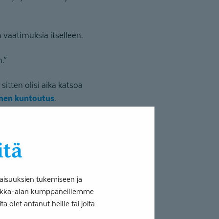
n vaatimuksia itselleen.
.”
itten olisi aika katsoa
inen kuntoutus
.
uttavan päivätoiminnan
itä
. Suuntaa voi sitten
aisuuksien tukemiseen ja
tiikka-alan kumppaneillemme
 olet antanut heille tai joita