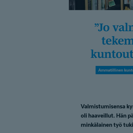
”Jo valmistuessani tiesin, etten kykenisi
tekem
kuntout
Ammatillinen kunt
Valmistumisensa kynn
oli haaveillut. Hän 
minkälainen työ tuk