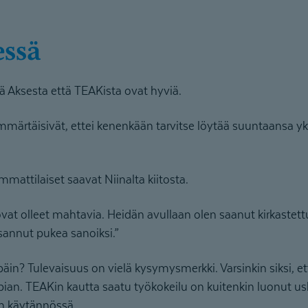
essä
 Aksesta että TEAKista ovat hyviä.
mmärtäisivät, ettei kenenkään tarvitse löytää suuntaansa yksi
mmattilaiset saavat Niinalta kiitosta.
at olleet mahtavia. Heidän avullaan olen saanut kirkastett
 osannut pukea sanoiksi.”
päin? Tulevaisuus on vielä kysymysmerkki. Varsinkin siksi, e
ian. TEAKin kautta saatu työkokeilu on kuitenkin luonut us
n käytännössä.