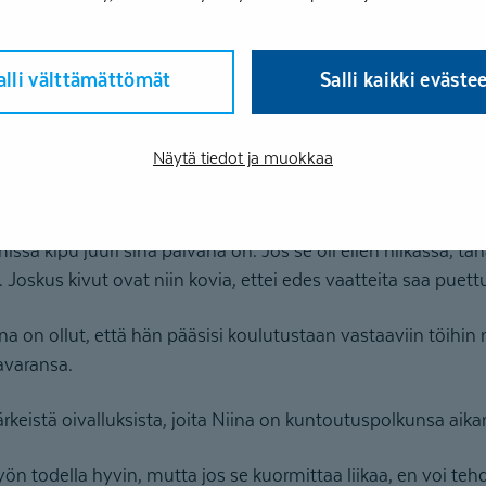
in päiviä, TEAK on pidempikestoisempi kokonaisuus. Kunto
kaisin mielekkääseen työelämään.
alli välttämättömät
Salli kaikki eväste
ohjaajani kanssa paljon sitä, minkälainen työ tukisi jaksam
Näytä tiedot ja muokkaa
ekudosreuma tuo omat haasteensa työn tekemiseen.
missä kipu juuri sinä päivänä on. Jos se oli eilen nilkassa, tän
 Joskus kivut ovat niin kovia, ettei edes vaatteita saa puett
a on ollut, että hän pääsisi koulutustaan vastaaviin töihin n
varansa.
tärkeistä oivalluksista, joita Niina on kuntoutuspolkunsa aik
yön todella hyvin, mutta jos se kuormittaa liikaa, en voi tehd