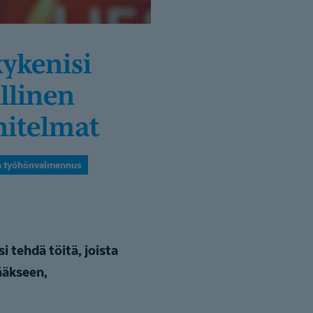
llinen
nitelmat
ja työhönvalmennus
 tehdä töitä, joista
ääkseen,