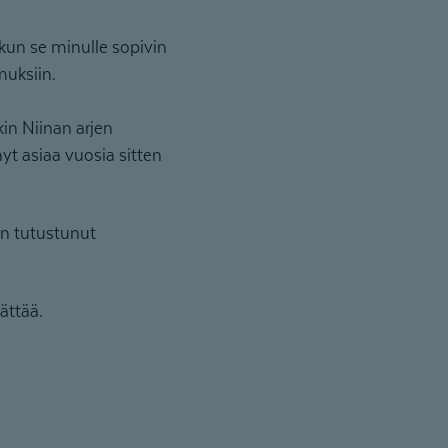
 kun se minulle sopivin
muksiin.
in Niinan arjen
nyt asiaa vuosia sitten
len tutustunut
ättää.