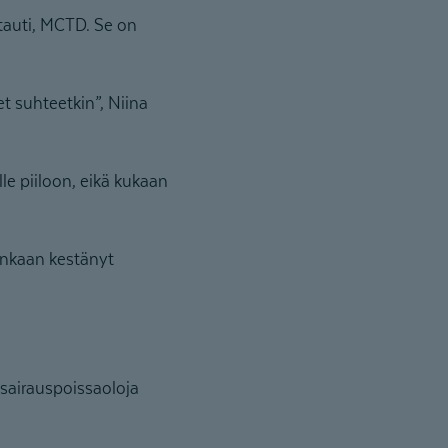
tauti, MCTD. Se on
t suhteetkin”, Niina
le piiloon, eikä kukaan
enkaan kestänyt
 sairauspoissaoloja