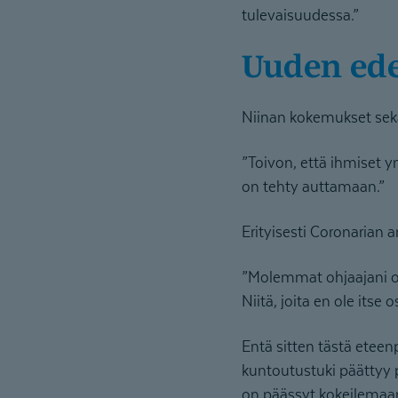
tulevaisuudessa.”
Uuden ed
Niinan kokemukset sekä
”Toivon, että ihmiset y
on tehty auttamaan.”
Erityisesti Coronarian a
”Molemmat ohjaajani ov
Niitä, joita en ole itse
Entä sitten tästä eteen
kuntoutustuki päättyy p
on päässyt kokeilemaa