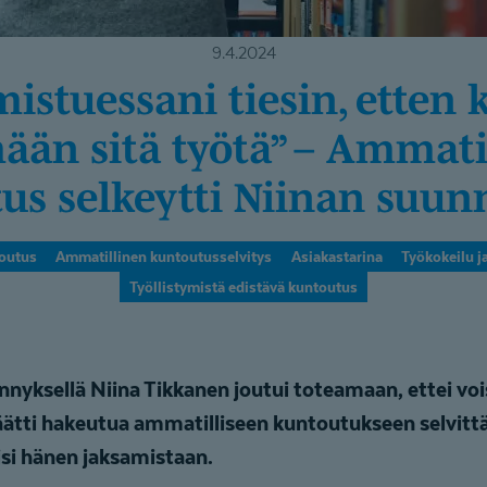
9.4.2024
ään sitä työtä” – Ammati
us selkeytti Niinan suun
outus
Ammatillinen kuntoutusselvitys
Asiakastarina
Työkokeilu 
Työllistymistä edistävä kuntoutus
yksellä Niina Tikkanen joutui toteamaan, ettei voisi
päätti hakeutua ammatilliseen kuntoutukseen selvitt
isi hänen jaksamistaan.