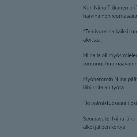
Kun Niina Tikkanen oli
harvinainen reumasaira
”Teinivuosina kaikki tu
aloittaa.
Niinalla oli myös miele
tuntunut huomaavan niit
Myöhemmin Niina päätti
lähihoitajan työtä.
”Jo valmistuessani ties
Seuraavaksi Niina lähti
alkoi jälleen kertyä.