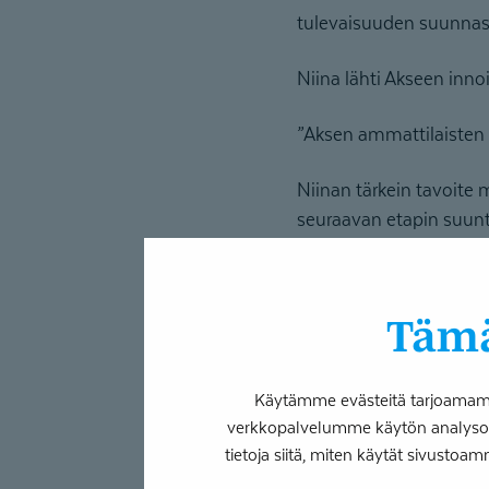
tulevaisuuden suunnas
Niina lähti Akseen innoi
”Aksen ammattilaisten a
Niinan tärkein tavoite 
seuraavan etapin suunt
Niina pääsi TEAKiin ja
ohjaajana.
Tämä
”On ollut kiva päästä t
sen jälkeen säätää.”
Käytämme evästeitä tarjoamamme
verkkopalvelumme käytön analysoim
Kohti jak
tietoja siitä, miten käytät sivustoam