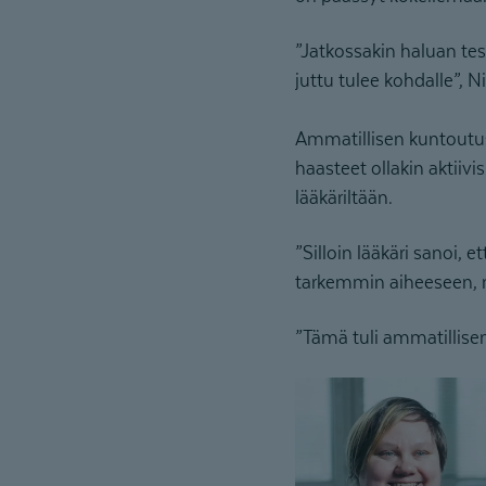
”Jatkossakin haluan tes
juttu tulee kohdalle”,
Ammatillisen kuntoutusp
haasteet ollakin aktiivi
lääkäriltään.
”Silloin lääkäri sanoi,
tarkemmin aiheeseen, mo
”Tämä tuli ammatillise