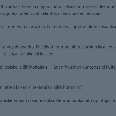
 18-vuotias, hänellä diagnosoitiin sekamuotoinen sidekudos
us, jonka oireet ovat sekoitus useampaa eri reumaa.
ntui menevän alamäkeä. Niin terveys, opinnot kuin sosiaalise
nterveyshaasteita. Ne jäivät reuman aiheuttamien kipujen al
ä. Lopulta lukio jäi kesken.
 opiskella lähihoitajaksi. Hänen fyysinen kuntonsa ei kuit
in, etten kykenisi tekemään niitä hommia.”
 opiskelemaan sosionomiksi. Reuma hankaloitti opintoja, ja