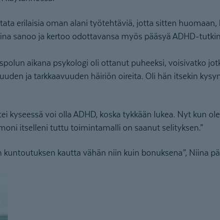
tata erilaisia oman alani työtehtäviä, jotta sitten huomaan,
 Niina sanoo ja kertoo odottavansa myös pääsyä ADHD-tutki
olun aikana psykologi oli ottanut puheeksi, voisivatko jotk
suuden ja tarkkaavuuden häiriön oireita. Oli hän itsekin kysy
 ettei kyseessä voi olla ADHD, koska tykkään lukea. Nyt kun o
ni itselleni tuttu toimintamalli on saanut selityksen.”
n kuntoutuksen kautta vähän niin kuin bonuksena”, Niina pä