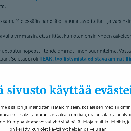
ta.
ssaan. Mielessään hänellä oli suuria tavoitteita – ja varsinki
vulla ymmärsin, että riittää, kun otan ensin yhden askeleen
muotoutui nopeasti: tehdä ammatillinen suunnitelma. Vasta s
aan. Se etappi oli
TEAK, työllistymistä edistävä ammatill
 sitä kautta myös työkokeiluun. Nyt päivät täyttyvät kunto
 sivusto käyttää eväste
yökokeilun kautta testaamaan, olisiko tämä se minun juttuni
 sisällön ja mainosten räätälöimiseen, sosiaalisen median omin
iseen. Lisäksi jaamme sosiaalisen median, mainosalan ja analy
samista tukevaa työtä
me. Kumppanimme voivat yhdistää näitä tietoja muihin tietoihin, joita
on kerätty, kun olet käyttänyt heidän palvelujaan.