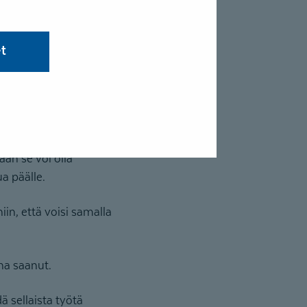
utuksen aikana on
et
istani ja olisi järkevää
ään se voi olla
ua päälle.
iin, että voisi samalla
ana saanut.
ä sellaista työtä