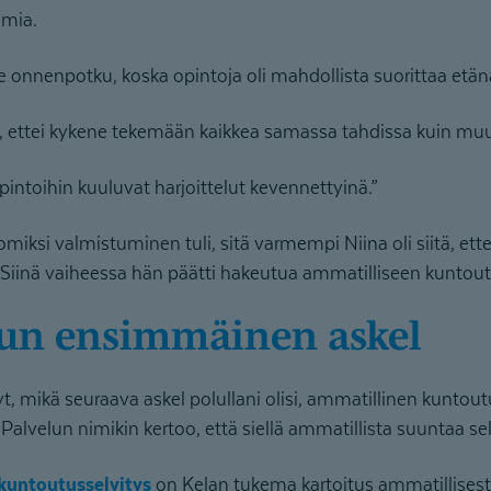
emia.
le onnenpotku, koska opintoja oli mahdollista suorittaa etän
 ettei kykene tekemään kaikkea samassa tahdissa kuin muu
opintoihin kuuluvat harjoittelut kevennettyinä.”
ksi valmistuminen tuli, sitä varmempi Niina oli siitä, ette
Siinä vaiheessa hän päätti hakeutua ammatilliseen kuntout
lun ensimmäinen askel
t, mikä seuraava askel polullani olisi, ammatillinen kuntout
 Palvelun nimikin kertoo, että siellä ammatillista suuntaa se
 kuntoutusselvitys
on Kelan tukema kartoitus ammatillisesta