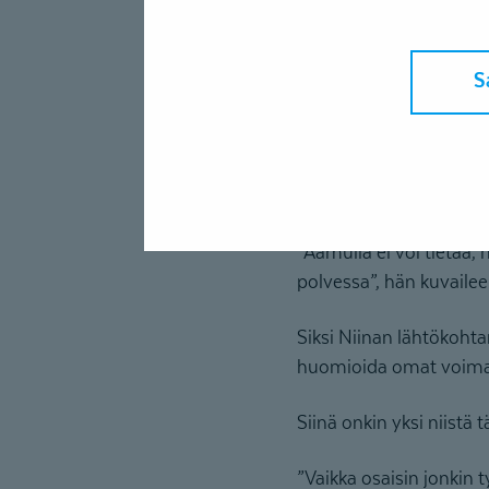
Kun Akse kestää joitak
tarkoitus löytää tie ta
S
”Minä pohdin TEAKin oma
tilanteessani.”
Niinan sairastama sid
”Aamulla ei voi tietää, 
polvessa”, hän kuvailee.
Siksi Niinan lähtökohtan
huomioida omat voima
Siinä onkin yksi niistä 
”Vaikka osaisin jonkin t