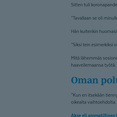
Sitten tuli koronapand
”Tavallaan se oli minul
Hän kuitenkin huomasi,
”Siksi tein esimerkiksi 
Mitä lähemmäs sosionomi
haaveilemaansa työtä. 
Oman po
”Kun en itsekään tienny
oikealta vaihtoehdolta.
Akse eli ammatillinen