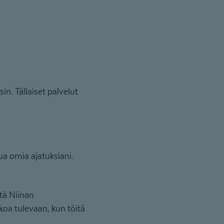
n. Tällaiset palvelut
ua omia ajatuksiani.
ttä Niinan
koa tulevaan, kun töitä