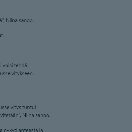
ä”, Niina sanoo.
t.
i voisi tehdä
usselvitykseen.
usselvitys tuntui
lvitetään”, Niina sanoo.
 nykytilanteesta ja