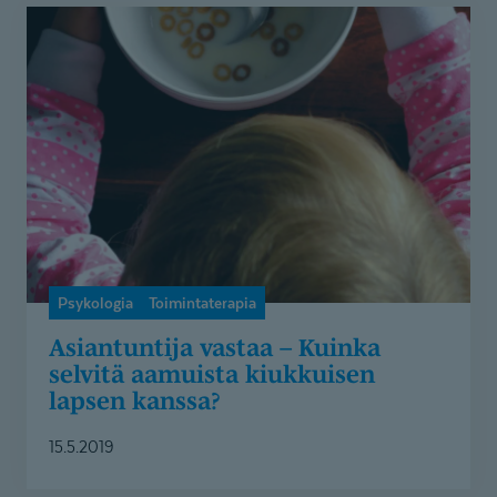
Asiantuntija
vastaa
–
Kuinka
selvitä
aamuista
kiukkuisen
lapsen
kanssa?
Psykologia
Toimintaterapia
Asiantuntija vastaa – Kuinka
selvitä aamuista kiukkuisen
lapsen kanssa?
15.5.2019