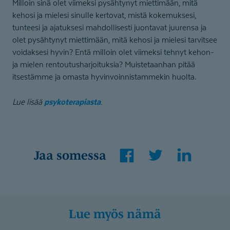
Milloin sinä olet viimeksi pysähtynyt miettimään, mitä
kehosi ja mielesi sinulle kertovat, mistä kokemuksesi,
tunteesi ja ajatuksesi mahdollisesti juontavat juurensa ja
olet pysähtynyt miettimään, mitä kehosi ja mielesi tarvitsee
voidaksesi hyvin? Entä milloin olet viimeksi tehnyt kehon-
ja mielen rentoutusharjoituksia? Muistetaanhan pitää
itsestämme ja omasta hyvinvoinnistammekin huolta.
psykoterapiasta
Lue lisää
.
Facebook
Twitter
LinkedIn
Jaa somessa
Lue myös nämä