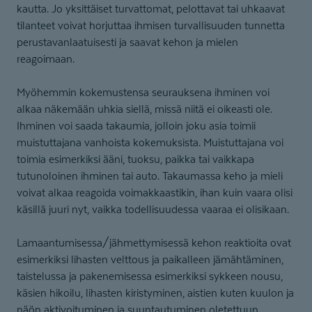
kautta. Jo yksittäiset turvattomat, pelottavat tai uhkaavat
tilanteet voivat horjuttaa ihmisen turvallisuuden tunnetta
perustavanlaatuisesti ja saavat kehon ja mielen
reagoimaan.
Myöhemmin kokemustensa seurauksena ihminen voi
alkaa näkemään uhkia siellä, missä niitä ei oikeasti ole.
Ihminen voi saada takaumia, jolloin joku asia toimii
muistuttajana vanhoista kokemuksista. Muistuttajana voi
toimia esimerkiksi ääni, tuoksu, paikka tai vaikkapa
tutunoloinen ihminen tai auto. Takaumassa keho ja mieli
voivat alkaa reagoida voimakkaastikin, ihan kuin vaara olisi
käsillä juuri nyt, vaikka todellisuudessa vaaraa ei olisikaan.
Lamaantumisessa/jähmettymisessä kehon reaktioita ovat
esimerkiksi lihasten velttous ja paikalleen jämähtäminen,
taistelussa ja pakenemisessa esimerkiksi sykkeen nousu,
käsien hikoilu, lihasten kiristyminen, aistien kuten kuulon ja
näön aktivoituminen ja suuntautuminen oletettuun