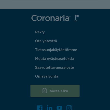
Coronaria
Rekry
Ota yhteyttä
Tietosuojakäytäntömme
Muuta evästeasetuksia
Saavutettavuusseloste
Omavalvonta
Varaa aika
Facebook
LinkedIn
Youtube
Instagram