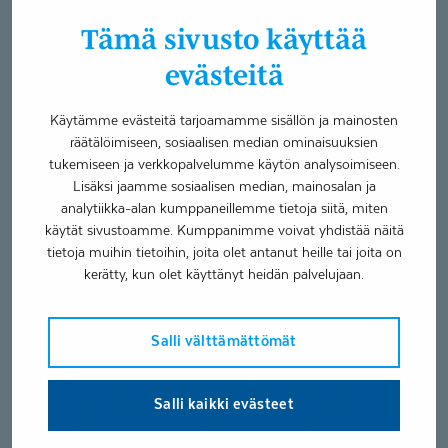
traumaattisesta stressihäiriöstä (PTSD).
Tämä sivusto käyttää
Psykotera­piassa on tärkeää
evästeitä
huomioida kehon ja mielen
yhteys
Käytämme evästeitä tarjoamamme sisällön ja mainosten
räätälöimiseen, sosiaalisen median ominaisuuksien
Psykoterapiassa ja etenkin traumapsykoterapiassa
tukemiseen ja verkkopalvelumme käytön analysoimiseen.
opetellaan tunnistamaan ja tiedostamaan kehon sekä
Lisäksi jaamme sosiaalisen median, mainosalan ja
mielen viestejä ja reaktiota. Tärkeää on myös opetella
analytiikka-alan kumppaneillemme tietoja siitä, miten
rauhoittamaan ylivirittynyttä hermostoa esimerkiksi veden
käytät sivustoamme. Kumppanimme voivat yhdistää näitä
tietoja muihin tietoihin, joita olet antanut heille tai joita on
juonnin, pastillien imeskelyn, hengitys- ja
kerätty, kun olet käyttänyt heidän palvelujaan.
rentoutusharjoitusten, aistien aktivoimisen sekä
rauhoittavan sisäisen puheen avulla.
Salli välttämättömät
Kun hermosto, keho ja mieli rauhoittuvat, ihminen pääsee
ylivirittyneestä tilasta takaisin sietoikkunalleen, mikä
mahdollistaa järjen takaisin saamisen ja asioiden tietoisen
Salli kaikki evästeet
käsittelyn. Tällöin voi nähdä, mistä kehon ja mielen oireet
mahdollisesti johtuivat ja mistä ne kertoivat sekä