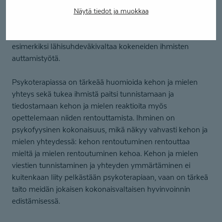
ymmärtää, että joskus keho hälyttää sisäisesti vaaraa,
Näytä tiedot ja muokkaa
vaikka ulkoista vaaraa ei olisikaan. Sisäinen ja ulkoisen
turvallisuuden tunteen erottaminen on tärkeä osa
esimerkiksi lähisuhdeväkivaltaa kokeneiden ihmisten
auttamistyötä.
Psykoterapiassa on tärkeää huomioida kehon ja mielen
yhteys sekä tukea ihmistä paitsi tunnistamaan ja
tiedostamaan kehon ja mielen reaktioita myös
opettelemaan niiden rentouttamista. Ihminen on
psykofyysinen kokonaisuus, mikä näkyy vahvasti kehon ja
mielen yhteydessä: kehon rentoutuminen rentouttaa
mieltä ja mielen rentoutuminen kehoa. Kehon ja mielen
viestien tunnistaminen ja yhteyden ymmärtäminen ei
kuitenkaan liity pelkästään psykoterapiaan, vaan on tärkeä
taito meidän jokaisen kokonaisvaltaisen hyvinvoinnin
edistämisessä.