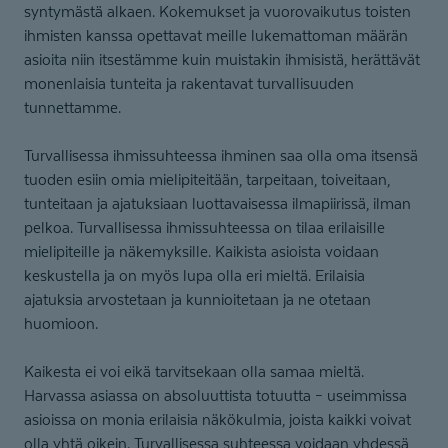
syntymästä alkaen. Kokemukset ja vuorovaikutus toisten
ihmisten kanssa opettavat meille lukemattoman määrän
asioita niin itsestämme kuin muistakin ihmisistä, herättävät
monenlaisia tunteita ja rakentavat turvallisuuden
tunnettamme.
Turvallisessa ihmissuhteessa ihminen saa olla oma itsensä
tuoden esiin omia mielipiteitään, tarpeitaan, toiveitaan,
tunteitaan ja ajatuksiaan luottavaisessa ilmapiirissä, ilman
pelkoa. Turvallisessa ihmissuhteessa on tilaa erilaisille
mielipiteille ja näkemyksille. Kaikista asioista voidaan
keskustella ja on myös lupa olla eri mieltä. Erilaisia
ajatuksia arvostetaan ja kunnioitetaan ja ne otetaan
huomioon.
Kaikesta ei voi eikä tarvitsekaan olla samaa mieltä.
Harvassa asiassa on absoluuttista totuutta – useimmissa
asioissa on monia erilaisia näkökulmia, joista kaikki voivat
olla yhtä oikein. Turvallisessa suhteessa voidaan yhdessä