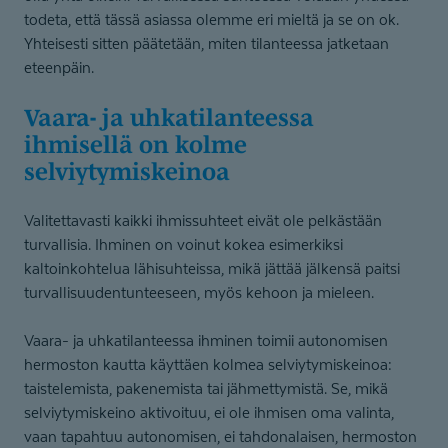
todeta, että tässä asiassa olemme eri mieltä ja se on ok.
Yhteisesti sitten päätetään, miten tilanteessa jatketaan
eteenpäin.
Vaara- ja uhkatilan­teessa
ihmisellä on kolme
selviytymiskeinoa
Valitettavasti kaikki ihmissuhteet eivät ole pelkästään
turvallisia. Ihminen on voinut kokea esimerkiksi
kaltoinkohtelua lähisuhteissa, mikä jättää jälkensä paitsi
turvallisuudentunteeseen, myös kehoon ja mieleen.
Vaara- ja uhkatilanteessa ihminen toimii autonomisen
hermoston kautta käyttäen kolmea selviytymiskeinoa:
taistelemista, pakenemista tai jähmettymistä. Se, mikä
selviytymiskeino aktivoituu, ei ole ihmisen oma valinta,
vaan tapahtuu autonomisen, ei tahdonalaisen, hermoston