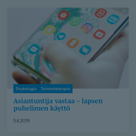
Asiantuntija
vastaa
–
lapsen
puhelimen
käyttö
Psykologia
Toimintaterapia
Asiantuntija vastaa – lapsen
puhelimen käyttö
5.6.2019