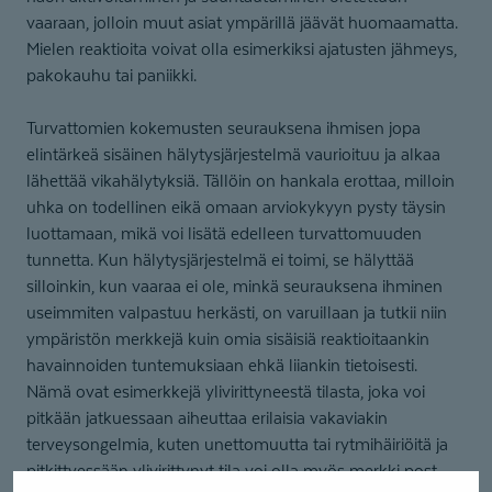
vaaraan, jolloin muut asiat ympärillä jäävät huomaamatta.
Mielen reaktioita voivat olla esimerkiksi ajatusten jähmeys,
pakokauhu tai paniikki.
Turvattomien kokemusten seurauksena ihmisen jopa
elintärkeä sisäinen hälytysjärjestelmä vaurioituu ja alkaa
lähettää vikahälytyksiä. Tällöin on hankala erottaa, milloin
uhka on todellinen eikä omaan arviokykyyn pysty täysin
luottamaan, mikä voi lisätä edelleen turvattomuuden
tunnetta. Kun hälytysjärjestelmä ei toimi, se hälyttää
silloinkin, kun vaaraa ei ole, minkä seurauksena ihminen
useimmiten valpastuu herkästi, on varuillaan ja tutkii niin
ympäristön merkkejä kuin omia sisäisiä reaktioitaankin
havainnoiden tuntemuksiaan ehkä liiankin tietoisesti.
Nämä ovat esimerkkejä ylivirittyneestä tilasta, joka voi
pitkään jatkuessaan aiheuttaa erilaisia vakaviakin
terveysongelmia, kuten unettomuutta tai rytmihäiriöitä ja
pitkittyessään ylivirittynyt tila voi olla myös merkki post-