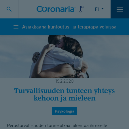
FI
Vali
Asiakkaana kuntoutus- ja terapiapalveluissa
Asiakkaana
kuntoutus-
ja
terapiapalveluissa
19.2.2020
Turvallisuuden tunteen yhteys
kehoon ja mieleen
Psykologia
Perusturvallisuuden tunne alkaa rakentua ihmiselle