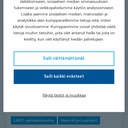
räätälöimiseen, sosiaalisen median ominaisuuksien
taistelua...
tukemiseen ja verkkopalvelumme käytön analysoimiseen.
Lisäksi jaamme sosiaalisen median, mainosalan ja
analytiikka-alan kumppaneillemme tietoja siitä, miten
Vinkkejä
käytät sivustoamme. Kumppanimme voivat yhdistää näitä
ADHD-
tietoja muihin tietoihin, joita olet antanut heille tai joita on
lapsen
kerätty, kun olet käyttänyt heidän palvelujaan.
koulunaloitukseen
Salli välttämättömät
Salli kaikki evästeet
Näytä tiedot ja muokkaa
Vinkkejä ADHD-lapsen koulunaloi­
tukseen
LAKU-perhekuntoutus
Neurokirjon palvelut