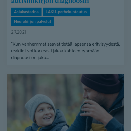
autismikirjon diagnoosin
Asiakastarina
LAKU-perhekuntoutus
Neurokirjon palvelut
2.7.2021
"Kun vanhemmat saavat tietää lapsensa erityisyydestä,
reaktiot voi karkeasti jakaa kahteen ryhmään:
diagnoosi on joko...
Turun
LAKU-
perhekuntoutuksen
terveiset