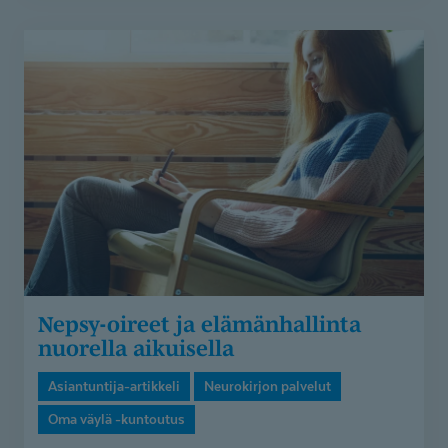
Nepsy-
oireet
ja
elämänhallinta
nuorella
aikuisella
Nepsy-oireet ja elämänhallinta
nuorella aikuisella
Asiantuntija-artikkeli
Neurokirjon palvelut
Oma väylä -kuntoutus