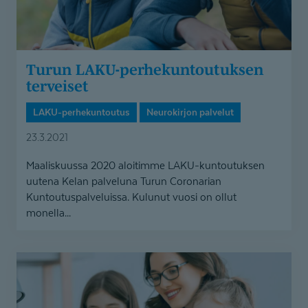
Turun LAKU-perhe­kun­tou­tuksen
terveiset
LAKU-perhekuntoutus
Neurokirjon palvelut
23.3.2021
Maaliskuussa 2020 aloitimme LAKU-kuntoutuksen
uutena Kelan palveluna Turun Coronarian
Kuntoutuspalveluissa. Kulunut vuosi on ollut
monella...
LAKU-
kuntoutus
voidaan