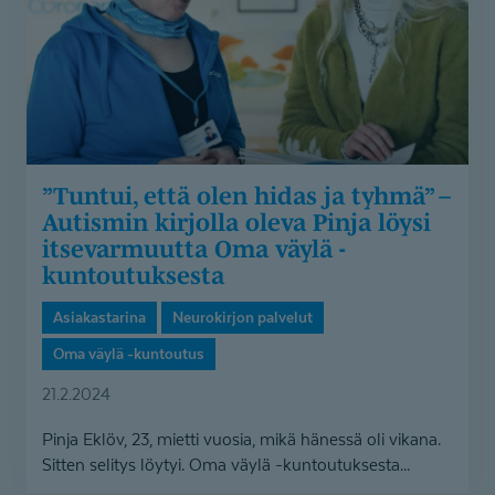
tyhmä”
–
Autismin
kirjolla
oleva
Pinja
löysi
”Tuntui, että olen hidas ja tyhmä” –
itsevarmuutta
Autismin kirjolla oleva Pinja löysi
Oma
itsevarmuutta Oma väylä -
väylä
kuntoutuksesta
-
kuntoutuksesta
Asiakastarina
Neurokirjon palvelut
Oma väylä -kuntoutus
21.2.2024
Pinja Eklöv, 23, mietti vuosia, mikä hänessä oli vikana.
Sitten selitys löytyi. Oma väylä -kuntoutuksesta...