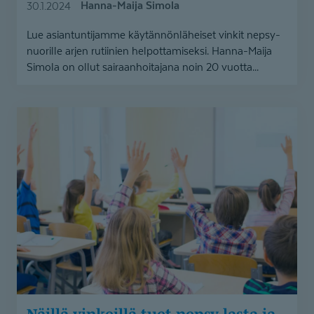
Hanna-Maija Simola
30.1.2024
Lue asiantuntijamme käytännönläheiset vinkit nepsy-
nuorille arjen rutiinien helpottamiseksi. Hanna-Maija
Simola on ollut sairaanhoitajana noin 20 vuotta...
Näillä
vinkeillä
tuet
nepsy-
lasta
ja
-
nuorta
kouluarjessa
Näillä vinkeillä tuet nepsy-lasta ja -