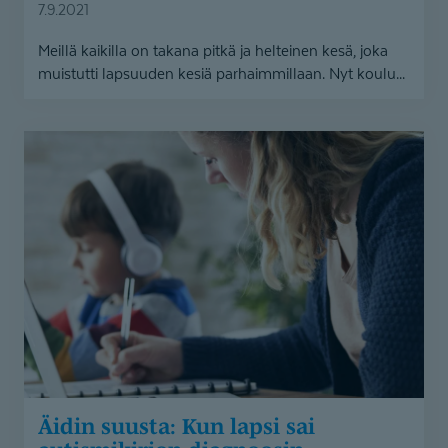
7.9.2021
Meillä kaikilla on takana pitkä ja helteinen kesä, joka
muistutti lapsuuden kesiä parhaimmillaan. Nyt koulu...
Äidin
suusta:
Kun
lapsi
sai
autismikirjon
diagnoosin
Äidin suusta: Kun lapsi sai