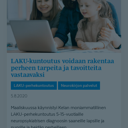
rakentaa
perheen
tarpeita
ja
tavoitteita
vastaavaksi
LAKU-kuntoutus voidaan rakentaa
perheen tarpeita ja tavoitteita
vastaavaksi
LAKU-perhekuntoutus
Neurokirjon palvelut
5.8.2020
Maaliskuussa käynnistyi Kelan moniammatillinen
LAKU-perhekuntoutus 5-15-vuotiaille
neuropsykiatrisen diagnoosin saaneille lapsille ja
nuorille ja heidän perheilleen....