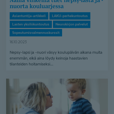
nuorta kouluarjessa
Asiantuntija-artikkeli
LAKU-perhekuntoutus
Lasten yksilökuntoutus
Neurokirjon palvelut
Sopeutumisvalmennuskurssit
16.10.2023
Nepsy-lapsi ja -nuori väsyy koulupäivän aikana muita
enemmän, eikä aina löydy keinoja haastavien
tilanteiden hoitamiseksi....
Kun
perheessä
on
autismikirjon
lapsi,
pienetkin