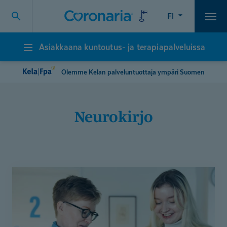
FI
Vali
Asiakkaana kuntoutus- ja terapiapalveluissa
Asiakkaana
kuntoutus-
ja
Olemme Kelan palveluntuottaja ympäri Suomen
terapiapalveluissa
neurokirjo
”Tuntui,
että
olen
hidas
ja