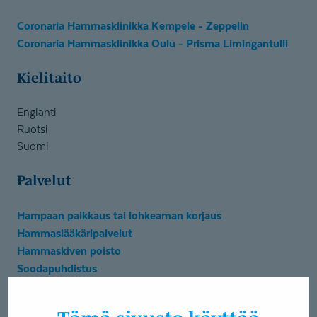
Coronaria Hammasklinikka Kempele - Zeppelin
Coronaria Hammasklinikka Oulu - Prisma Limingantulli
Kielitaito
Englanti
Ruotsi
Suomi
Palvelut
Hampaan paikkaus tai lohkeaman korjaus
Hammaslääkäripalvelut
Hammaskiven poisto
Soodapuhdistus
Hampaan poisto
Hammastarkastus