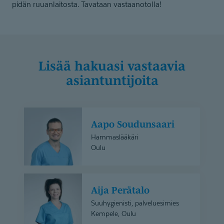
pidän ruuanlaitosta. Tavataan vastaanotolla!
Lisää hakuasi vastaavia
asiantuntijoita
Aapo
Aapo Soudunsaari
Soudunsaari
Hammaslääkäri
Oulu
Aija
Aija Perätalo
Perätalo
Suuhygienisti, palveluesimies
Kempele, Oulu