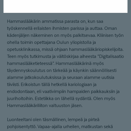
vastaanotolla. Hommat tehdään huolellisesti. Hoidan
mielelläni myös pelkopotilaita.
Hammaslääkärin ammatissa parasta on, kun saa
työskennellä erilaisten ihmisten parissa ja auttaa. Oman
kädenjäljen näkeminen on myös palkitsevaa. Kliinisen työn
ohella toimin opettajana Oulun yliopistolla ja
opetusklinikassa, missä ohjaan hammaslääkäriopiskelijoita.
Teen myös tutkimusta ja väitöskirjaa aiheesta ”Digitalisaatio
hammaslääketieteessä”. Hammaslääkärinä myös
täydennyskoulutus on tärkeää ja käynkin säännöllisesti
alamme jatkokoulutuksissa ja seuraan alamme uutisia
tiiviisti. Erikoistun tällä hetkellä kariologiaan ja
endodontiaan, eli vaativimpiin hampaiden paikkauksiin ja
juurihoitoihin. Estetiikka on lähellä sydäntä. Olen myös
Hammaslääkäriliiton valtuuston jäsen.
Luonteeltani olen täsmällinen, lempeä ja pirteä
pohjoisentyttö. Vapaa-ajalla urheilen, matkustan sekä