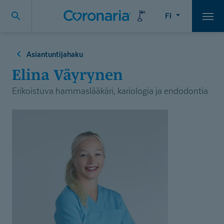
FI
Vali
Asiantuntijahaku
Elina Väyrynen
Erikoistuva hammaslääkäri, kariologia ja endodontia