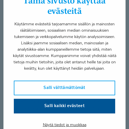
Tämä sivusto käyttää
Hammassärky tai -tapaturma
Muut suun alueen vaivat
evästeitä
Hampaiden tehopuhdistus
Häikäisevä hymy
Käytämme evästeitä tarjoamamme sisällön ja mainosten
Konsultaatio, Nukutushammashoito
räätälöimiseen, sosiaalisen median ominaisuuksien
tukemiseen ja verkkopalvelumme käytön analysoimiseen.
Hammastarkastus ja hammaskiven poisto
Lisäksi jaamme sosiaalisen median, mainosalan ja
Hammastarkastus jännittäjälle tai pelokkaalle
analytiikka-alan kumppaneillemme tietoja siitä, miten
POHDE, Pohjois-Pohjanmaan hyvinvointialue,
käytät sivustoamme. Kumppanimme voivat yhdistää näitä
lohjenneen hampaan hoidon palveluseteli
tietoja muihin tietoihin, joita olet antanut heille tai joita on
Juurihoito
kerätty, kun olet käyttänyt heidän palvelujaan.
Hampaiden valkaisu
Salli välttämättömät
Olen valmistunut hammaslääkäriksi vuonna 2016 Oulusta.
Valmistumisen jälkeen olen ehtinyt kartoittaa runsaasti
työkokemusta useammalta paikkakunnalta, niin
Salli kaikki evästeet
kunnalliselta kuin yksityispuoleltakin. Panostan
asiakaslähtöiseen asiakaspalveluun ja minulle on tärkeää,
että potilaalla on luottavainen ja turvallinen olo
Näytä tiedot ja muokkaa