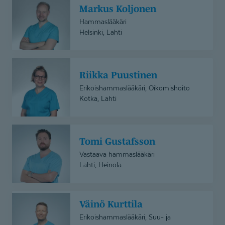
Markus Koljonen
Koljonen
Hammaslääkäri
Helsinki, Lahti
Riikka
Riikka Puustinen
Puustinen
Erikoishammaslääkäri, Oikomishoito
Kotka, Lahti
Tomi
Tomi Gustafsson
Gustafsson
Vastaava hammaslääkäri
Lahti, Heinola
Väinö
Väinö Kurttila
Kurttila
Erikoishammaslääkäri, Suu- ja