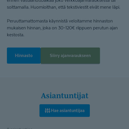
ennen vastaanottoaikaa joko verkkoajanvarauksessa tai
soittamalla. Huomioithan, että tekstiviestit eivät mene läpi.
Peruuttamattomasta käynnistä veloitamme hinnaston
mukaisen hinnan, joka on 30–120€ riippuen perutun ajan
kestosta.
Hinnasto
Siirry ajanvaraukseen
Asiantuntijat
Hae asiantuntijaa