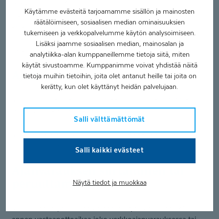
ma klo 9.00–15.30
Käytämme evästeitä tarjoamamme sisällön ja mainosten
ti klo 8.30–15.00
räätälöimiseen, sosiaalisen median ominaisuuksien
ke klo 9.00–18.00
tukemiseen ja verkkopalvelumme käytön analysoimiseen.
to klo 10.00-17.00
Lisäksi jaamme sosiaalisen median, mainosalan ja
pe klo 8.00–14.00
analytiikka-alan kumppaneillemme tietoja siitä, miten
käytät sivustoamme. Kumppanimme voivat yhdistää näitä
Ajanvaraus
tietoja muihin tietoihin, joita olet antanut heille tai joita on
kerätty, kun olet käyttänyt heidän palvelujaan.
Voit varata aikasi kätevästi verkkoajanvarauksemme kautta
mihin vuorokaudenaikaan tahansa.
Salli välttämättömät
Voit varata ajan myös puhelimitse. Kaikki ajat eivät ole
varattavissa netissä.
Salli kaikki evästeet
Ajanvarauksen siirtäminen tai
peruuttaminen
Näytä tiedot ja muokkaa
Voit siirtää tai peruuttaa varaamasi ajan vähintään 24h