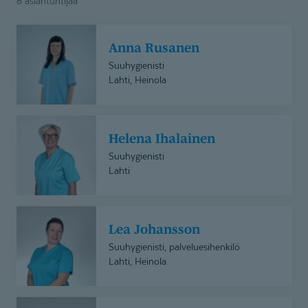
8 asiantuntijaa
Anna
Anna Rusanen
Rusanen
Suuhygienisti
Lahti, Heinola
Helena
Helena Ihalainen
Ihalainen
Suuhygienisti
Lahti
Lea
Lea Johansson
Johansson
Suuhygienisti, palveluesihenkilö
Lahti, Heinola
Markus