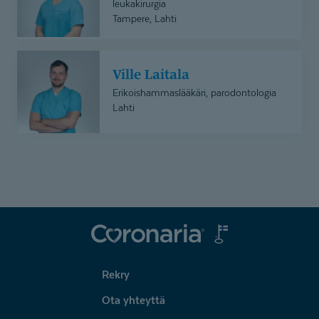
leukakirurgia
Tampere, Lahti
Ville
Ville Laitala
Laitala
Erikoishammaslääkäri, parodontologia
Lahti
Coronaria
Rekry
Ota yhteyttä