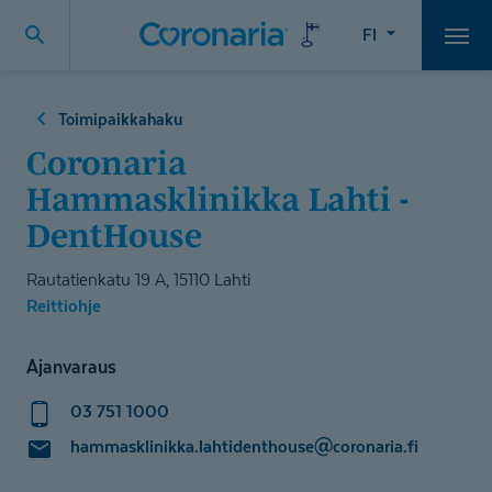
FI
Vali
Toimipaikkahaku
Coronaria
Hammasklinikka Lahti -
DentHouse
Rautatienkatu 19 A, 15110 Lahti
Reittiohje
Ajanvaraus
03 751 1000
hammasklinikka.lahtidenthouse@coronaria.fi