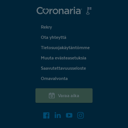
Coronaria
Rekry
Ota yhteyttä
Tietosuojakäytäntömme
Muuta evästeasetuksia
Saavutettavuusseloste
Omavalvonta
Varaa aika
Facebook
LinkedIn
Youtube
Instagram