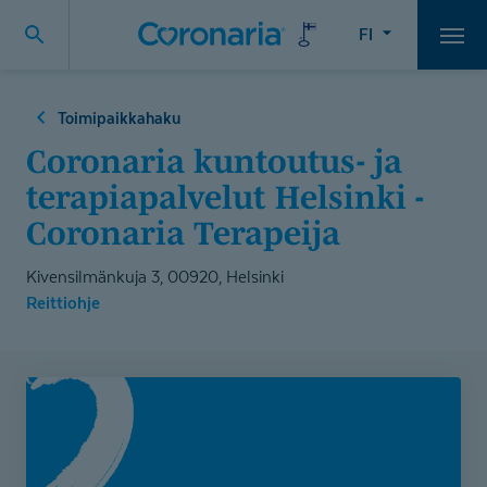
FI
Vali
Toimipaikkahaku
Coronaria kuntoutus- ja
terapiapalvelut Helsinki -
Coronaria Terapeija
Kivensilmänkuja 3, 00920, Helsinki
Reittiohje