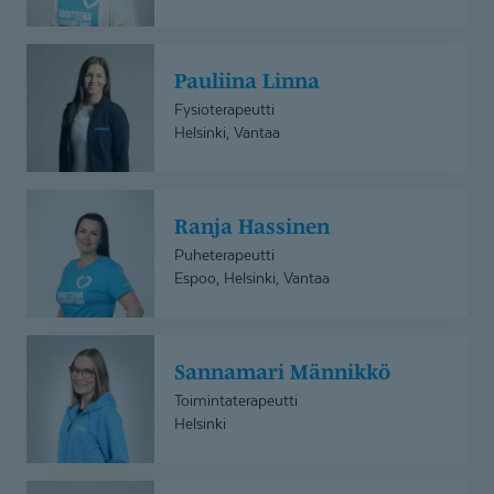
Pauliina
Pauliina Linna
Linna
Fysioterapeutti
Helsinki, Vantaa
Ranja
Ranja Hassinen
Hassinen
Puheterapeutti
Espoo, Helsinki, Vantaa
Sannamari
Sannamari Männikkö
Männikkö
Toimintaterapeutti
Helsinki
Sonja