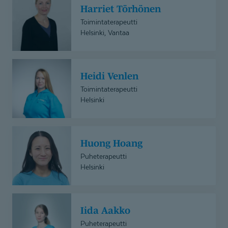
Harriet Törhönen
Törhönen
Toimintaterapeutti
Helsinki, Vantaa
Heidi
Heidi Venlen
Venlen
Toimintaterapeutti
Helsinki
Huong
Huong Hoang
Hoang
Puheterapeutti
Helsinki
Iida
Iida Aakko
Aakko
Puheterapeutti