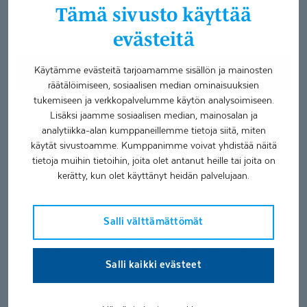
Tämä sivusto käyttää
Toimintaterapia: Coronaria Terapeija Oy/Helsinki
Puheterapia: Coronaria Terapeija Oy/Helsinki
evästeitä
Käytämme evästeitä tarjoamamme sisällön ja mainosten
Hinnasto
räätälöimiseen, sosiaalisen median ominaisuuksien
tukemiseen ja verkkopalvelumme käytön analysoimiseen.
Lisäksi jaamme sosiaalisen median, mainosalan ja
analytiikka-alan kumppaneillemme tietoja siitä, miten
käytät sivustoamme. Kumppanimme voivat yhdistää näitä
Toimipaikka tunnettiin ennen Lasten Terapiakeskus
tietoja muihin tietoihin, joita olet antanut heille tai joita on
Terapeijana
kerätty, kun olet käyttänyt heidän palvelujaan.
Terapeija on ollut osa Coronariaa kesäkuusta 2018 lähtien.
Kaupan myötä Terapeija muuttui Coronaria Terapeijaksi.
Salli välttämättömät
Samat tutut asiantuntijat jatkoivat Coronariassa
työskentelyä ja palveluiden tuottamista yhtä laadukkaasti
Salli kaikki evästeet
kuin aikaisemminkin.