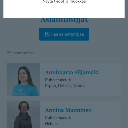
Näytä tiedot ja muokkaa
Asiantuntijat
Hae asiantuntijaa
29 asiantuntijaa
Annimaria
Annimaria Siljamäki
Siljamäki
Puheterapeutti
Espoo, Helsinki, Vantaa
Annina
Annina Manninen
Manninen
Puheterapeutti
Helsinki