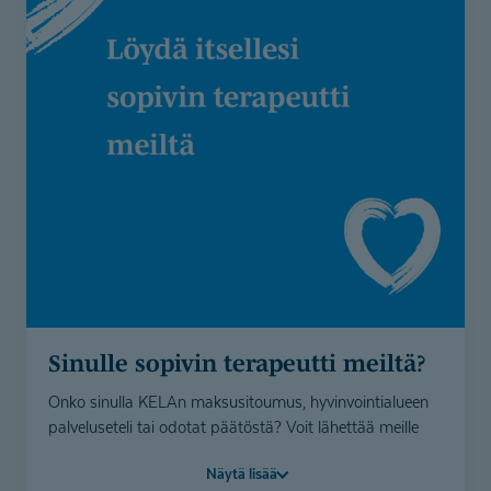
Sinulle sopivin terapeutti meiltä?
Onko sinulla KELAn maksusitoumus, hyvinvointialueen
palveluseteli tai odotat päätöstä? Voit lähettää meille
yhteydenottolomakkeella tietosi, niin etsimme sinulle
Näytä lisää
sopivan terapeutin valmiiksi.