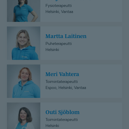
Fysioterapeutti
Helsinki, Vantaa
Martta
Martta Laitinen
Laitinen
Puheterapeutti
Helsinki
Meri
Meri Vahtera
Vahtera
Toimintaterapeutti
Espoo, Helsinki, Vantaa
Outi
Outi Sjöblom
Sjöblom
Toimintaterapeutti
Helsinki