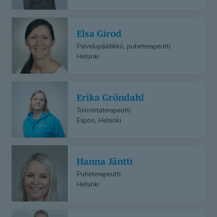
Elsa
Elsa Girod
Girod
Palvelupäällikkö, puheterapeutti
Helsinki
Erika
Erika Gröndahl
Gröndahl
Toimintaterapeutti
Espoo, Helsinki
Hanna
Hanna Jäntti
Jäntti
Puheterapeutti
Helsinki
Harriet