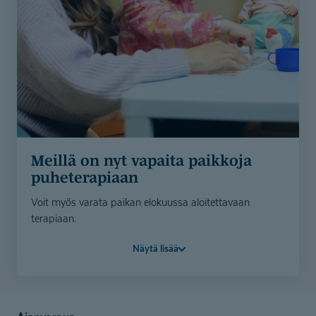
Varaa aika
Meillä on nyt vapaita paikkoja
puheterapiaan
Voit myös varata paikan elokuussa aloitettavaan
terapiaan.
Olethan yhteydessä asiakaspalveluumme 010 525 8801
Näytä lisää
tai lähetä lomake, niin etsimme sinulle sopivimman
puheterapeutin.
Soita 010 525 8801