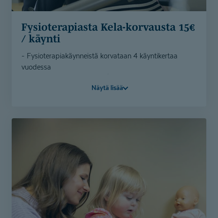
Fysiotera­piasta Kela-korvausta 15€
/ käynti
- Fysioterapiakäynneistä korvataan 4 käyntikertaa
vuodessa
- Korvauksen suuruus 15€ / kerta
Näytä lisää
- Korvaus huomioidaan suoraan käynnin hinnassa
- Voit myös ostaa 4 kerran fysioterapian sarjakortin ja
saat Kela-korvauksen verran alennusta suoraan kassalla
(etu 60€)
- Korvaus ei edellytä lääkärin lähetettä
Varaa aika ajanvarauksestamme.
4 kerran fysioterapian sarjakortti on ostettavissa
verkkokaupastamme ja saat korvauksen verran
alennusta kassalla.
Verkkokauppa