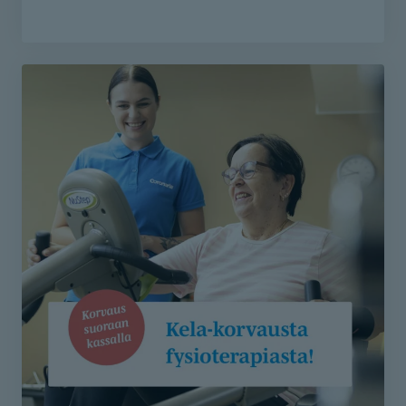
Itse maksavana asiakkaana fysioterapeutin,
toimintaterapian ja puheterapian käynnit on nyt
varattavissa soittamalla asiakaspalveluumme 010 525
8801 tai lähettämällä yhteydenottolomake.
Lähetä lomake - etsimme sinulle sopivan
toimintaterapeutin
Lähetä lomake - etsimme sinulle sopivan
puheterapeutin
Lähetä lomake - etsimme sinulle sopivan
fysioterapeutin
Varaa aika fysioterapiaan