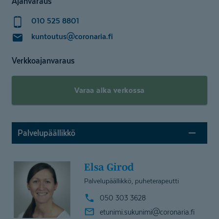
Ajanvaraus
Lähetä lomake - etsimme sinulle sopivan
010 525 8801
terapeutin
kuntoutus@coronaria.fi
Verkkoajanvaraus
Varaa aika verkossa
Palvelupäällikkö
Elsa Girod
Palvelupäällikkö, puheterapeutti
050 303 3628
etunimi.sukunimi@
coronaria.fi