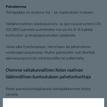
Palvelemme
Toimipaikka on avoinna ma – pe sopimuksen mukaan.
Valtakunnallinen asiakaspalvelu- ja ajanvarausnumero 010
525 8801 palvelee puhelimitse ma-pe klo 8–16 kaikkia
kuntoutus- ja terapiapalveluiden asiakkaita.
Varaa aika fysioterapiaan, hierontaan tai jalkahoitoon
verkkoajanvarauksesta. Muihin palveluihin voit lähettää
ajanvarauspyynnön sähköpostilla tai soittamalla.
Olemme valtakunnallinen Kelan vaativan
lääkinnällisen kuntoutuksen palveluntuottaja
Kelan palvelutuottajahaussa toimipaikkamme löytyy
nimellä:
Fysioterapia: Coronaria Terapeija Oy/Helsinki