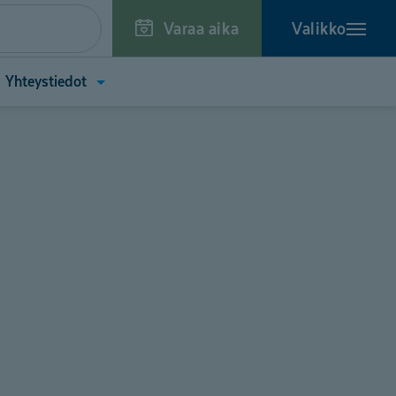
Varaa aika
Valikko
a
Avaa
Yhteystiedot
kko
valikko
toa
(Yhteystiedot)
tä)