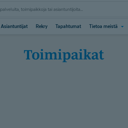
Ava
Asiantuntijat
Rekry
Tapahtumat
Tietoa meistä
vali
(Tie
meis
Toimipaikat