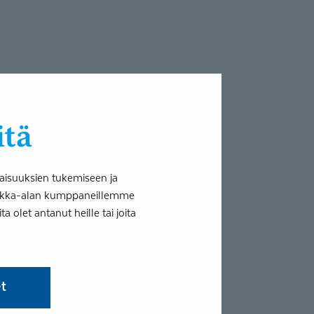
itä
aisuuksien tukemiseen ja
tiikka-alan kumppaneillemme
 olet antanut heille tai joita
et