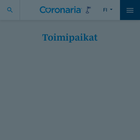
FI
Vali
Toimipaikat