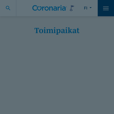
FI
Vali
Toimipaikat