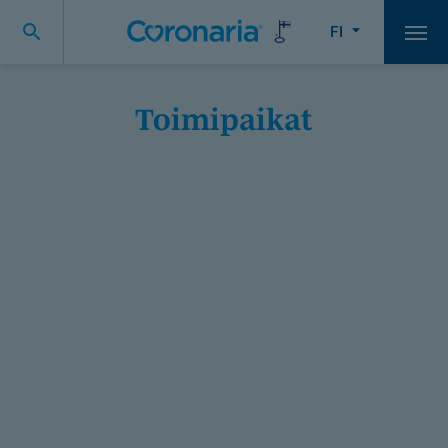
FI
Vali
Toimipaikat