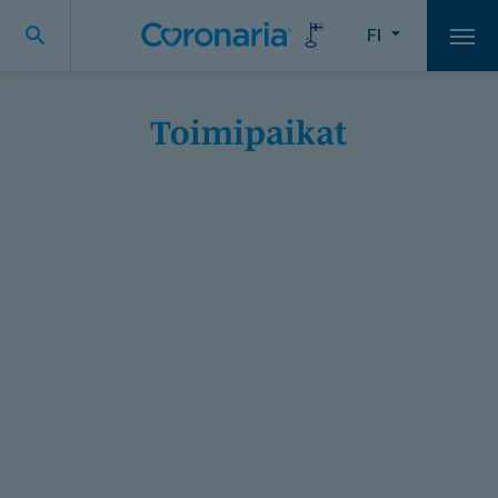
FI
Vali
Toimipaikat