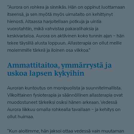
“Aurora on rohkea ja sinnikäs. Hän on oppinut luottamaan
itseensä, ja sen myötä myös uimataito on kehittynyt
hienosti. Altaassa harjoitellaan potkuja ja uintia
vuorotahtiin, mikä vahvistaa pakaralihaksia ja
keskivartaloa. Aurora on aktiivinen koko tunnin ajan – hän
tekee täysillä alusta loppuun. Allasterapia on ollut meille
molemmille tärkeä ja iloinen osa viikkoa.”
Ammattitaitoa, ymmärrystä ja
uskoa lapsen kykyihin
Auroran kuntoutus on monipuolista ja suunnitelmallista.
Viikoittainen fysioterapia ja säännöllinen allasterapia ovat
muodostuneet tärkeiksi osiksi hänen arkeaan. Vedessä
Aurora liikkuu omalla rohkealla tavallaan – ja kehitys on
ollut huimaa.
“Kun aloitimme, hän jaksoi ottaa vedessä vain muutaman