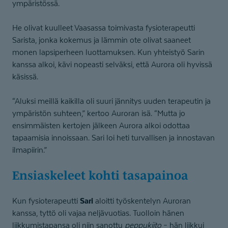
ympäristössä.
He olivat kuulleet Vaasassa toimivasta fysioterapeutti
Sarista, jonka kokemus ja lämmin ote olivat saaneet
monen lapsiperheen luottamuksen. Kun yhteistyö Sarin
kanssa alkoi, kävi nopeasti selväksi, että Aurora oli hyvissä
käsissä.
“Aluksi meillä kaikilla oli suuri jännitys uuden terapeutin ja
ympäristön suhteen,” kertoo Auroran isä. “Mutta jo
ensimmäisten kertojen jälkeen Aurora alkoi odottaa
tapaamisia innoissaan. Sari loi heti turvallisen ja innostavan
ilmapiirin.”
Ensiaskeleet kohti tasapainoa
Sari
Kun fysioterapeutti
aloitti työskentelyn Auroran
kanssa, tyttö oli vajaa neljävuotias. Tuolloin hänen
liikkumistapansa oli niin sanottu
peppukiito
– hän liikkui