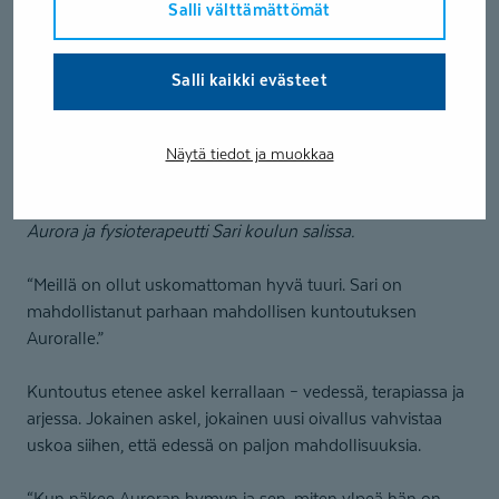
Salli välttämättömät
Salli kaikki evästeet
Näytä tiedot ja muokkaa
Aurora ja fysioterapeutti Sari koulun salissa.
“Meillä on ollut uskomattoman hyvä tuuri. Sari on
mahdollistanut parhaan mahdollisen kuntoutuksen
Auroralle.”
Kuntoutus etenee askel kerrallaan – vedessä, terapiassa ja
arjessa. Jokainen askel, jokainen uusi oivallus vahvistaa
uskoa siihen, että edessä on paljon mahdollisuuksia.
“Kun näkee Auroran hymyn ja sen, miten ylpeä hän on