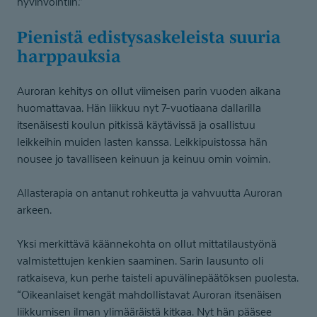
hyvinvointiin.”
Pienistä edistysas­ke­leista suuria
harppauksia
Auroran kehitys on ollut viimeisen parin vuoden aikana
huomattavaa. Hän liikkuu nyt 7-vuotiaana dallarilla
itsenäisesti koulun pitkissä käytävissä ja osallistuu
leikkeihin muiden lasten kanssa. Leikkipuistossa hän
nousee jo tavalliseen keinuun ja keinuu omin voimin.
Allasterapia on antanut rohkeutta ja vahvuutta Auroran
arkeen.
Yksi merkittävä käännekohta on ollut mittatilaustyönä
valmistettujen kenkien saaminen. Sarin lausunto oli
ratkaiseva, kun perhe taisteli apuvälinepäätöksen puolesta.
“Oikeanlaiset kengät mahdollistavat Auroran itsenäisen
liikkumisen ilman ylimääräistä kitkaa. Nyt hän pääsee