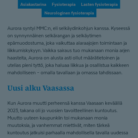
Asiakastarina
Fysioterapia
Lasten fysioterapia
Neurologinen fysioterapia
Aurora syntyi MMC:n, eli selkäydinkohjun kanssa. Kyseessä
on synnynnäinen selkärangan ja selkäytimen
epämuodostuma, joka vaikuttaa alaraajojen toimintaan ja
liikkumiskykyyn. Vaikka sairaus tuo mukanaan monia arjen
haasteita, Aurora on alusta asti ollut määrätietoinen ja
utelias pieni tyttö, joka haluaa liikkua ja osallistua kaikkeen
mahdolliseen – omalla tavallaan ja omassa tahdissaan.
Uusi alku Vaasassa
Kun Aurora muutti perheensä kanssa Vaasaan keväällä
2023, takana oli jo vuosien tavoitteellinen kuntoutus.
Muutto uuteen kaupunkiin toi mukanaan monia
muutoksia, ja vanhemmat miettivät, miten tärkeä
kuntoutus jatkuisi parhaalla mahdollisella tavalla uudessa