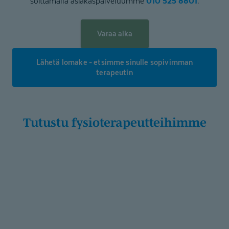
010 525 8801
soittamalla asiakaspalveluumme
.
Varaa aika
Lähetä lomake - etsimme sinulle sopivimman
terapeutin
Tutustu fysiotera­peut­teihimme