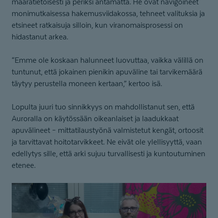
määrätietoisesti ja periksi antamatta. He ovat navigoineet
monimutkaisessa hakemusviidakossa, tehneet valituksia ja
etsineet ratkaisuja silloin, kun viranomaisprosessi on
hidastanut arkea.
“Emme ole koskaan halunneet luovuttaa, vaikka välillä on
tuntunut, että jokainen pienikin apuväline tai tarvikemäärä
täytyy perustella moneen kertaan,” kertoo isä.
Lopulta juuri tuo sinnikkyys on mahdollistanut sen, että
Auroralla on käytössään oikeanlaiset ja laadukkaat
apuvälineet – mittatilaustyönä valmistetut kengät, ortoosit
ja tarvittavat hoitotarvikkeet. Ne eivät ole ylellisyyttä, vaan
edellytys sille, että arki sujuu turvallisesti ja kuntoutuminen
etenee.