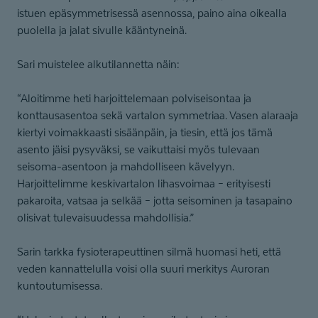
istuen epäsymmetrisessä asennossa, paino aina oikealla
puolella ja jalat sivulle kääntyneinä.
Sari muistelee alkutilannetta näin:
“Aloitimme heti harjoittelemaan polviseisontaa ja
konttausasentoa sekä vartalon symmetriaa. Vasen alaraaja
kiertyi voimakkaasti sisäänpäin, ja tiesin, että jos tämä
asento jäisi pysyväksi, se vaikuttaisi myös tulevaan
seisoma-asentoon ja mahdolliseen kävelyyn.
Harjoittelimme keskivartalon lihasvoimaa – erityisesti
pakaroita, vatsaa ja selkää – jotta seisominen ja tasapaino
olisivat tulevaisuudessa mahdollisia.”
Sarin tarkka fysioterapeuttinen silmä huomasi heti, että
veden kannattelulla voisi olla suuri merkitys Auroran
kuntoutumisessa.