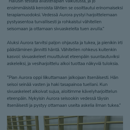
“Halusin testata allasterapian vaikutusta, ja jo
ensimmäisistä kerroista lähtien se osoittautui erinomaiseksi
terapiamuodoksi. Vedessä Aurora pystyi harjoittelemaan
pystyasentoa turvallisesti ja rohkaistui vähitellen
seisomaan ja ottamaan sivuaskeleita tuen avulla.”
Aluksi Aurora tarvitsi paljon ohjausta ja tukea, ja pienikin irti
päästäminen jännitti häntä. Vähitellen rohkeus kuitenkin
kasvoi: sivuaskeleet muuttuivat eteenpäin suuntautuviksi
askeleiksi, ja vesiharjoittelu alkoi tuottaa näkyviä tuloksia.
“Pian Aurora oppi liikuttamaan jalkojaan itsenäisesti. Hän
seisoi seinää vasten ja haki tasapainoa tuellani. Kun
sivuaskeleet alkoivat sujua, aloitimme kävelyharjoittelun
eteenpäin. Nykyisin Aurora seisookin vedessä täysin
itsenäisesti ja pystyy ottamaan useita askelia ilman tukea.”