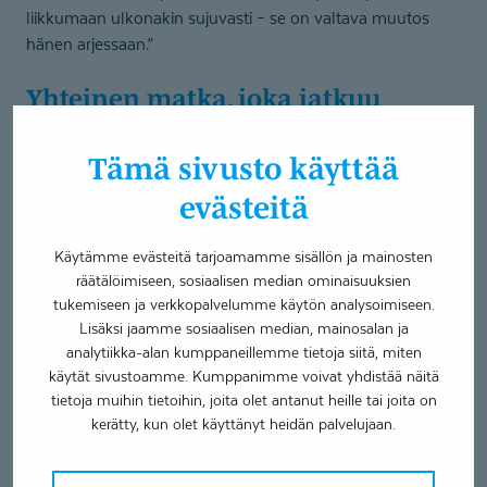
liikkumaan ulkonakin sujuvasti – se on valtava muutos
hänen arjessaan.”
Yhteinen matka, joka jatkuu
Auroran tarina on osoitus siitä, miten tärkeää
Tämä sivusto käyttää
kuntoutuksessa on oikea terapeutti – sellainen, joka osaa
evästeitä
kuunnella, kannustaa ja nähdä lapsen yksilönä. Mutta se
kertoo myös siitä, miten paljon perheen oma asenne ja
sinnikkyys voivat vaikuttaa lopputulokseen.
Käytämme evästeitä tarjoamamme sisällön ja mainosten
räätälöimiseen, sosiaalisen median ominaisuuksien
tukemiseen ja verkkopalvelumme käytön analysoimiseen.
Lisäksi jaamme sosiaalisen median, mainosalan ja
analytiikka-alan kumppaneillemme tietoja siitä, miten
käytät sivustoamme. Kumppanimme voivat yhdistää näitä
tietoja muihin tietoihin, joita olet antanut heille tai joita on
kerätty, kun olet käyttänyt heidän palvelujaan.