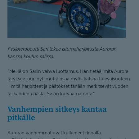
Fysioterapeutti Sari tekee istumaharjoitusta Auroran
kanssa koulun salissa.
“Meillä on Sariin vahva luottamus. Hän tietää, mitä Aurora
tarvitsee juuri nyt, mutta osaa myös katsoa tulevaisuuteen
– mitä harjoitteet ja päätökset tänään merkitsevät vuoden
tai kahden päästä. Se on korvaamatonta.”
Vanhempien sitkeys kantaa
pitkälle
Auroran vanhemmat ovat kulkeneet rinnalla