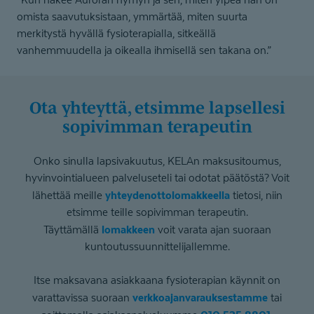
omista saavutuksistaan, ymmärtää, miten suurta
merkitystä hyvällä fysioterapialla, sitkeällä
vanhemmuudella ja oikealla ihmisellä sen takana on.”
Ota yhteyttä, etsimme lapsellesi
sopivimman terapeutin
Onko sinulla lapsivakuutus, KELAn maksusitoumus,
hyvinvointialueen palveluseteli tai odotat päätöstä? Voit
yhteydenottolomakkeella
lähettää meille
tietosi, niin
etsimme teille sopivimman terapeutin.
lomakkeen
Täyttämällä
voit varata ajan suoraan
kuntoutussuunnittelijallemme.
Itse maksavana asiakkaana fysioterapian käynnit on
verkkoajanvarauksestamme
varattavissa suoraan
tai