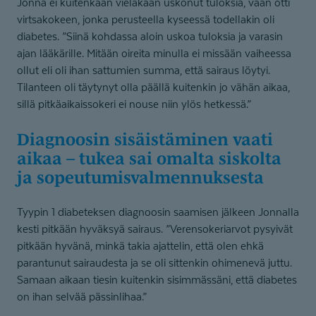
Jonna ei kuitenkaan vieläkään uskonut tuloksia, vaan otti
virtsakokeen, jonka perusteella kyseessä todellakin oli
diabetes. ”Siinä kohdassa aloin uskoa tuloksia ja varasin
ajan lääkärille. Mitään oireita minulla ei missään vaiheessa
ollut eli oli ihan sattumien summa, että sairaus löytyi.
Tilanteen oli täytynyt olla päällä kuitenkin jo vähän aikaa,
sillä pitkäaikaissokeri ei nouse niin ylös hetkessä.”
Diagnoosin sisäistäminen vaati
aikaa – tukea sai omalta siskolta
ja sopeutumis­val­men­nuksesta
Tyypin 1 diabeteksen diagnoosin saamisen jälkeen Jonnalla
kesti pitkään hyväksyä sairaus. ”Verensokeriarvot pysyivät
pitkään hyvänä, minkä takia ajattelin, että olen ehkä
parantunut sairaudesta ja se oli sittenkin ohimenevä juttu.
Samaan aikaan tiesin kuitenkin sisimmässäni, että diabetes
on ihan selvää pässinlihaa.”