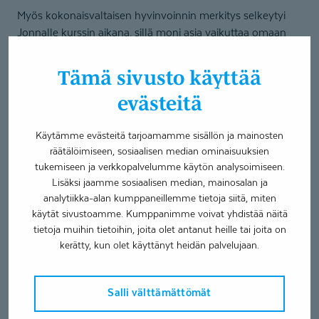
Myös kokonaisvaltaisen hyvinvoinnin merkitys selkeytyi
Jonnalle kurssin aikana, sillä moni asia vaikuttaa omaan
hyvinvointiin ja sairauden kanssa tasapainossa elämiseen.
Tämä sivusto käyttää
verraton vertaistuki
evästeitä
Erityisen arvokkaaksi Jonna näkee
Käytämme evästeitä tarjoamamme sisällön ja mainosten
sopeutumisvalmennuksen tarjoaman vertaistuen.
räätälöimiseen, sosiaalisen median ominaisuuksien
”Kurssilla oli omalla tavallaan hyvää se, että yhdessä oli
tukemiseen ja verkkopalvelumme käytön analysoimiseen.
juuri sairastuneita, mutta myös vanhempia konkareita. Sain
Lisäksi jaamme sosiaalisen median, mainosalan ja
paljon hyviä neuvoja etenkin kokeneilta kurssilaisilta.”
analytiikka-alan kumppaneillemme tietoja siitä, miten
käytät sivustoamme. Kumppanimme voivat yhdistää näitä
Ilman tukea Jonna ei jää jatkossakaan, sillä kurssin aikana
tietoja muihin tietoihin, joita olet antanut heille tai joita on
perustetusta Whatsapp-ryhmästä on ollut apua
kerätty, kun olet käyttänyt heidän palvelujaan.
valmennuksen jälkeenkin. Ryhmässä jaetaan kurssilaisten
kesken tietoa ja kokemuksia sekä tuetaan toisia. Myös itse
valmennukseen kuuluu jälkiseuranta, joka Jonnan
Salli välttämättömät
mielestä on arvokas jatkumo kurssille. ”Kurssin jälkeenkin