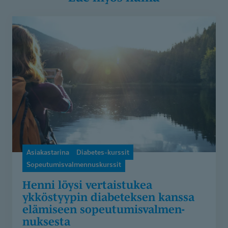
Henni
löysi
vertaistukea
ykköstyypin
diabeteksen
kanssa
elämiseen
sopeutumisvalmennuksesta
Asiakastarina
Diabetes-kurssit
Sopeutumisvalmennuskurssit
Henni löysi vertaistukea
ykköstyypin diabeteksen kanssa
elämiseen sopeutumis­val­men­
nuksesta