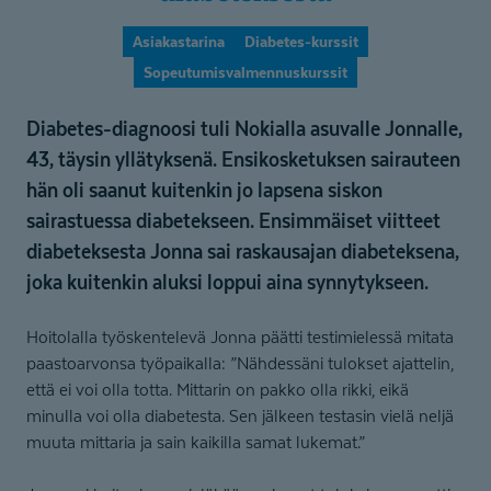
Asiakastarina
Diabetes-kurssit
Sopeutumisvalmennuskurssit
Diabetes-diagnoosi tuli Nokialla asuvalle Jonnalle,
43, täysin yllätyksenä. Ensikosketuksen sairauteen
hän oli saanut kuitenkin jo lapsena siskon
sairastuessa diabetekseen. Ensimmäiset viitteet
diabeteksesta Jonna sai raskausajan diabeteksena,
joka kuitenkin aluksi loppui aina synnytykseen.
Hoitolalla työskentelevä Jonna päätti testimielessä mitata
paastoarvonsa työpaikalla: ”Nähdessäni tulokset ajattelin,
että ei voi olla totta. Mittarin on pakko olla rikki, eikä
minulla voi olla diabetesta. Sen jälkeen testasin vielä neljä
muuta mittaria ja sain kaikilla samat lukemat.”