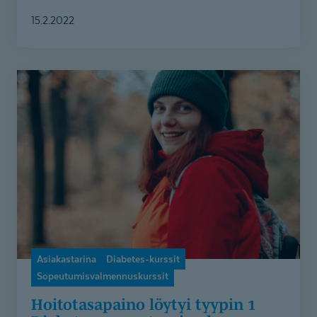
15.2.2022
Hoitotasapaino
löytyi
tyypin
1
Diabetes
-
sopeutumisvalmennuksesta
Asiakastarina
Diabetes-kurssit
Sopeutumisvalmennuskurssit
Hoitotasapaino löytyi tyypin 1