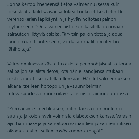
Jonna kertoo imeneensä tietoa valmennuksessa kuin
pesusieni ja koki saavansa tukea konkreettisesti etenkin
verensokerien läpikäyntiin ja hyvän hoitotasapainon
löytämiseen. ”On aivan erilaista, kun käsitellään omaan
sairauteen liittyviä asioita. Tarvitsin paljon tietoa ja apua
juuri omaan tilanteeseeni, vaikka ammatiltani olenkin
lähihoitaja.”
Valmennuksessa käsiteltiin asioita perinpohjaisesti ja Jonna
sai paljon sellaista tietoa, jota hän ei sanojensa mukaan
olisi osannut itse ajatella ollenkaan. Hän loi valmennuksen
aikana itselleen hoitopolun ja -suunnitelman
tulevaisuudessa huomioitavista asioista sairauden kanssa.
”Ymmärsin esimerkiksi sen, miten tärkeää on huolehtia
suun ja jalkojen hyvinvoinnista diabeteksen kanssa. Varasin
ajat hammas- ja jalkahoitoon saman tien jo valmennuksen
aikana ja ostin itselleni myös kunnon kengät.”