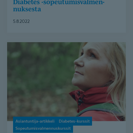
Diabetes -sopeutumis­val­men­
nuksesta
5.8.2022
Kun
sairaus
pysäyttää,
tukea
on
tarjolla
Asiantuntija-artikkeli
Diabetes-kurssit
Sopeutumisvalmennuskurssit