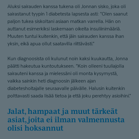
Aluksi sairauden kanssa tukena oli Jonnan sisko, joka oli
sairastanut tyypin 1 diabetesta lapsesta asti: ”Olen saanut
paljon tukea siskoltani asiaan matkan varrella. Hän on
auttanut esimerkiksi laskemaan oikeita insuliinimääriä.
Muuten tuntui kuitenkin, että jäin sairauden kanssa ihan
yksin, eikä apua ollut saatavilla riittävästi.”
Kun diagnoosista oli kulunut noin kaksi kuukautta, Jonna
päätti hakeutua kuntoutukseen. ”Koin olleeni tuuliajolla
sairauteni kanssa ja mielessäni oli monta kysymystä,
vaikka sainkin heti diagnoosin jälkeen ajan
diabeteshoitajalle seuraavalle päivälle. Halusin kuitenkin
polttavasti saada lisää tietoa ja että joku perehtyy asioihini.”
Jalat, hampaat ja muut tärkeät
asiat, joita ei ilman valmennusta
olisi hoksannut