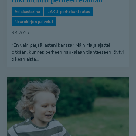
Asiakastarina
LAKU-perhekuntoutus
Neurokirjon palvelut
9.4.2025
”En vain pärjää lasteni kanssa.” Näin Maija ajatteli
pitkään, kunnes perheen hankalaan tilanteeseen löytyi
oikeanlaista...
”On
inhimillistä,
ettei
kaikki
mene
aina
niin
kuin