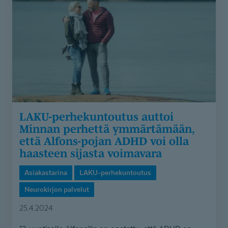
Minnan
perhettä
ymmärtämään,
että
Alfons-
pojan
ADHD
voi
olla
LAKU-perhe­kun­toutus auttoi
haasteen
Minnan perhettä ymmärtämään,
sijasta
että Alfons-pojan ADHD voi olla
voimavara
haasteen sijasta voimavara
Asiakastarina
LAKU-perhekuntoutus
Neurokirjon palvelut
25.4.2024