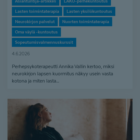
Asiantuntija-artikkeli
LAKU-perhekuntoutus
Lasten toimintaterapia
Lasten yksilökuntoutus
Neurokirjon palvelut
Nuorten toimintaterapia
Oma väylä -kuntoutus
Sopeutumisvalmennuskurssit
4.6.2026
Perhepsykoterapeutti Annika Vallin kertoo, miksi
neurokirjon lapsen kuormitus näkyy usein vasta
kotona ja miten lasta...
Jenna
pelkäsi
töihin
lähtöä
niin
paljon,