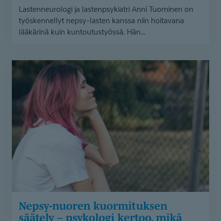
Lastenneurologi ja lastenpsykiatri Anni Tuominen on
työskennellyt nepsy-lasten kanssa niin hoitavana
lääkärinä kuin kuntoutustyössä. Hän...
Nepsy-
nuoren
kuormituksen
säätely
–
psykologi
kertoo,
mikä
auttaa
Nepsy-nuoren kuormituksen
säätely – psykologi kertoo, mikä