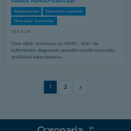
Asiakastarina
Neurokirjon palvelut
Oma väylä -kuntoutus
23.4.2024
Oma väylä -kuntoutus on ADHD-, ADD- tai
autismikirjon diagnoosin saaneille nuorille suunnattu
yksilöllistä tukea tarjoava...
1
2
Seuraava