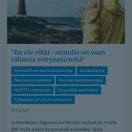
on
vaan
tällaisia
erityispiirteitä"
"En ole rikki - minulla on vaan
tällaisia erityispiirteitä"
Ammatillinen kuntoutusselvitys
Asiakastarina
Neurokirjon palvelut
Nuorten toimintaterapia
NUOTTI-valmennus
Oma väylä -kuntoutus
Työkokeilu ja työhönvalmennus
18.6.2026
Autismikirjon diagnoosi toi Marialle vastauksia, mutta
jätti myös paljon kysymyksiä avoimeksi. Vasta