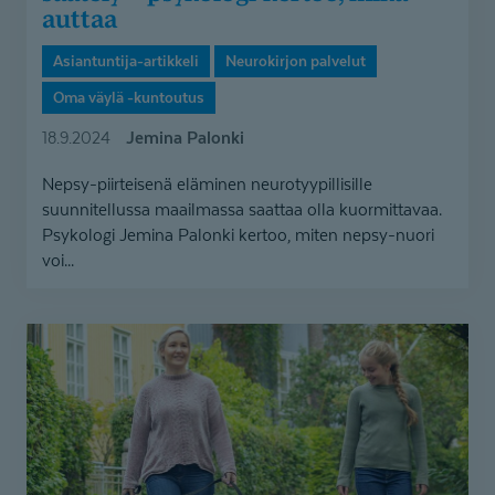
auttaa
Asiantuntija-artikkeli
Neurokirjon palvelut
Oma väylä -kuntoutus
Jemina Palonki
18.9.2024
Nepsy-piirteisenä eläminen neurotyypillisille
suunnitellussa maailmassa saattaa olla kuormittavaa.
Psykologi Jemina Palonki kertoo, miten nepsy-nuori
voi...
Mitä
LAKU-
perhekuntoutuksessa
tehdään?