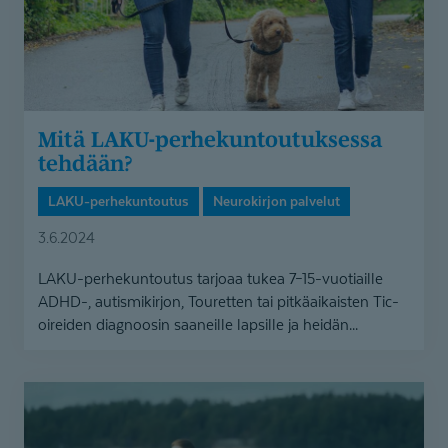
Mitä LAKU-perhe­kun­tou­tuksessa
tehdään?
LAKU-perhekuntoutus
Neurokirjon palvelut
3.6.2024
LAKU-perhekuntoutus tarjoaa tukea 7–15-vuotiaille
ADHD-, autismikirjon, Touretten tai pitkäaikaisten Tic-
oireiden diagnoosin saaneille lapsille ja heidän...
LAKU-
perhekuntoutus
auttoi