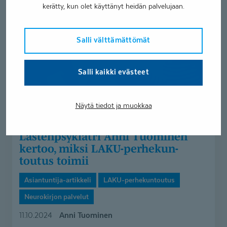
Anni
kerätty, kun olet käyttänyt heidän palvelujaan.
Tuominen
kertoo,
Salli välttämättömät
miksi
LAKU-
perhekuntoutus
Salli kaikki evästeet
toimii
Näytä tiedot ja muokkaa
Lastenpsy­kiatri Anni Tuominen
kertoo, miksi LAKU-perhe­kun­
toutus toimii
Asiantuntija-artikkeli
LAKU-perhekuntoutus
Neurokirjon palvelut
Anni Tuominen
11.10.2024