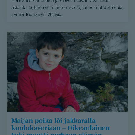
Ahdistuneisuushäiriö ja ADHD tekivät tavallisista
asioista, kuten töihin lähtemisestä, lähes mahdottomia.
Jenna Tuunanen, 28, jäi...
Maijan
poika
löi
jakkaralla
koulukaveriaan
–
Oikeanlainen
tuki
muutti
perheen
elämän
Maijan poika löi jakkaralla
koulukaveriaan – Oikeanlainen
tuki muutti perheen elämän