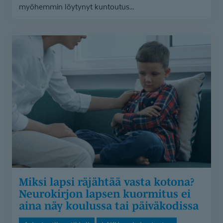
myöhemmin löytynyt kuntoutus...
Miksi
lapsi
räjähtää
vasta
kotona?
Neurokirjon
lapsen
kuormitus
ei
aina
näy
koulussa
Miksi lapsi räjähtää vasta kotona?
tai
Neurokirjon lapsen kuormitus ei
päiväkodissa
aina näy koulussa tai päiväkodissa