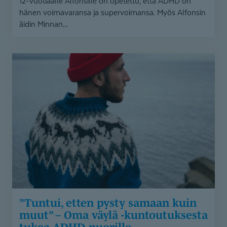
12-vuotiaalle Alfonsille on opetettu, että ADHD on
hänen voimavaransa ja supervoimansa. Myös Alfonsin
äidin Minnan...
”Tuntui,
etten
pysty
samaan
kuin
muut”
–
Oma
väylä
-
kuntoutuksesta
tukea
”Tuntui, etten pysty samaan kuin
ADHD-
muut” – Oma väylä -kuntoutuksesta
nuorille
tukea ADHD-nuorille