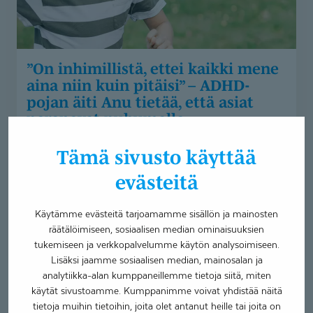
pitäisi”
–
ADHD-
pojan
”On inhimillistä, ettei kaikki mene
äiti
aina niin kuin pitäisi” – ADHD-
Anu
pojan äiti Anu tietää, että asiat
tietää,
paranevat puhumalla
että
asiat
Asiakastarina
LAKU-perhekuntoutus
Tämä sivusto käyttää
paranevat
Neurokirjon palvelut
puhumalla
evästeitä
17.1.2025
Käytämme evästeitä tarjoamamme sisällön ja mainosten
Kun Anun Vertti-pojalla diagnosoitiin ADHD, äiti joutui
räätälöimiseen, sosiaalisen median ominaisuuksien
kasvokkain sen kanssa, että omaa ajatusmaailmaa on
tukemiseen ja verkkopalvelumme käytön analysoimiseen.
muutettava...
Lisäksi jaamme sosiaalisen median, mainosalan ja
analytiikka-alan kumppaneillemme tietoja siitä, miten
käytät sivustoamme. Kumppanimme voivat yhdistää näitä
Lastenpsykiatri
tietoja muihin tietoihin, joita olet antanut heille tai joita on