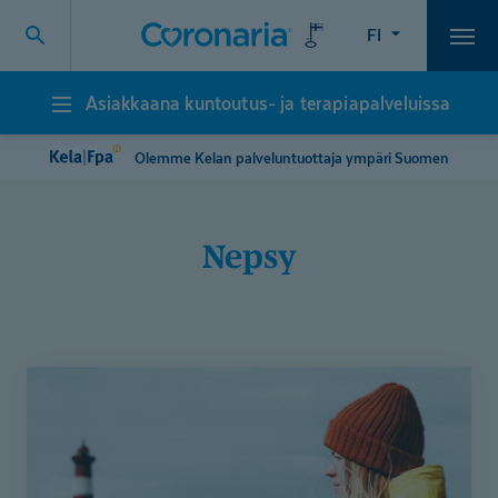
FI
Vali
Asiakkaana kuntoutus- ja terapiapalveluissa
Asiakkaana
kuntoutus-
ja
Olemme Kelan palveluntuottaja ympäri Suomen
terapiapalveluissa
nepsy
"En
ole
rikki
-
minulla