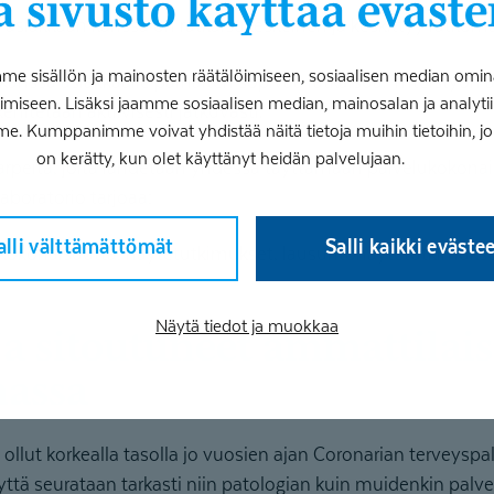
 sivusto käyttää eväste
-asiakkaan kanssa on ratkaisukeskeinen ja keskittyy ratkoma
 sisällön ja mainosten räätälöimiseen, sosiaalisen median omin
nssa asiakkaalle parhaiten sopivaa ratkaisua. Yhteistyön a
iseen. Lisäksi jaamme sosiaalisen median, mainosalan ja analy
hitetään aktiivisesti jatkuvasti.”
me. Kumppanimme voivat yhdistää näitä tietoja muihin tietoihin, joita
on kerätty, kun olet käyttänyt heidän palvelujaan.
 tarpeita, joita lähdetään yhdessä täyttämään palvelukokonais
aboratorio tarjoaa:
alli välttämättömät
Salli kaikki eväste
ukokonaisuutta: näytetutkimukset, lausuntonäytetutkimukset
Näytä tiedot ja muokkaa
massa
ollut korkealla tasolla jo vuosien ajan Coronarian terveysp
yyttä seurataan tarkasti niin patologian kuin muidenkin palve