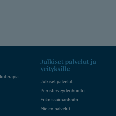
n
Julkiset palvelut ja
yrityksille
ykoterapia
Julkiset palvelut
Perusterveydenhuolto
Erikoissairaanhoito
Mielen palvelut