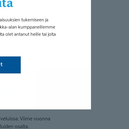
itä
an asiakkaan tarpeita.
aisuuksien tukemiseen ja
ikana yhteisiä
tiikka-alan kumppaneillemme
 olet antanut heille tai joita
uuksilla, joita
et
, erilaiset seulonnat
alveluissa. Viime vuonna
luiden osalta.