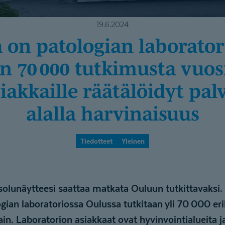
19.6.2024
n 70 000 tutkimusta vuosi
siak­kaille räätälöidyt pal
alalla harvinaisuus
Tiedotteet
Yleinen
solunäytteesi saattaa matkata Ouluun tutkittavaksi.
gian laboratoriossa Oulussa tutkitaan yli 70 000 eril
ain. Laboratorion asiakkaat ovat hyvinvointialueita j