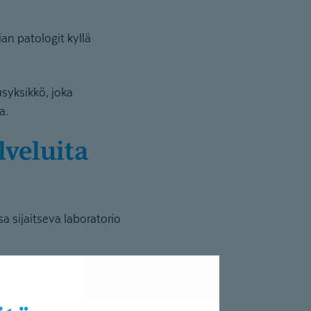
an patologit kyllä
syksikkö, joka
a.
 sijaitseva laboratorio
lä. Pystymme
a toteaa.