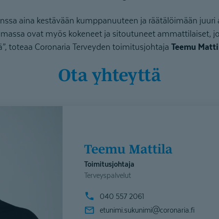
ssa aina kestävään kumppanuuteen ja räätälöimään juuri a
massa ovat myös kokeneet ja sitoutuneet ammattilaiset, joil
ä”, toteaa Coronaria Terveyden toimitusjohtaja
Teemu Matti
Ota yhteyttä
Teemu Mattila
Toimitusjohtaja
Terveyspalvelut
040 557 2061
etunimi.sukunimi@
coronaria.fi