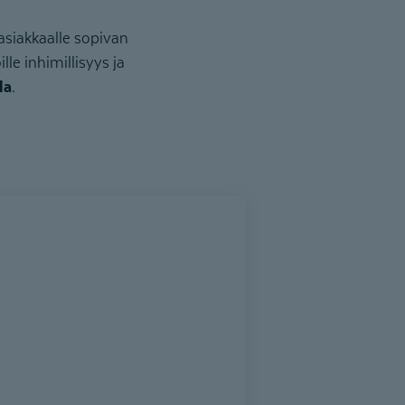
siakkaalle sopivan
le inhimillisyys ja
la
.