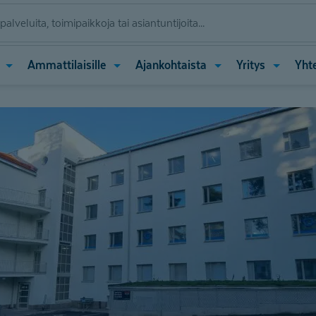
Avaa
Avaa
Avaa
Avaa
Ammattilaisille
Ajankohtaista
Yritys
Yht
valikko
valikko
valikko
valikko
(Palvelut)
(Ammattilaisille)
(Ajankohtaista)
(Yritys)