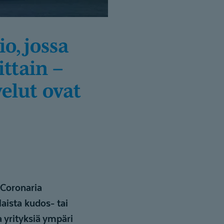
ttain –
velut ovat
 Coronaria
aista kudos- tai
a yrityksiä ympäri