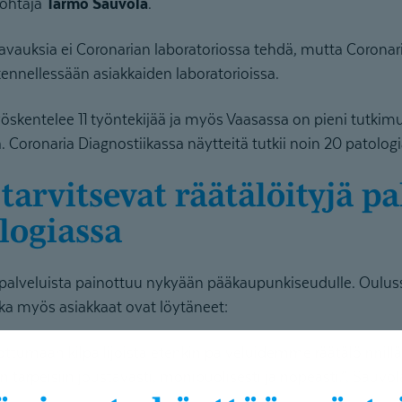
johtaja
Tarmo Sauvola
.
avauksia ei Coronarian laboratoriossa tehdä, mutta Coronari
kennellessään asiakkaiden laboratorioissa.
öskentelee 11 työntekijää ja myös Vaasassa on pieni tutkimu
ä. Coronaria Diagnostiikassa näytteitä tutkii noin 20 patologi
logiassa
 palveluista painottuu nykyään pääkaupunkiseudulle. Oulussa
nka myös asiakkaat ovat löytäneet:
tumaan kilpailijoista etenkin palveluidemme räätälöinnil
tarpeisiin joustavasti, monipuolisesti ja nopeasti.”, Sauvol