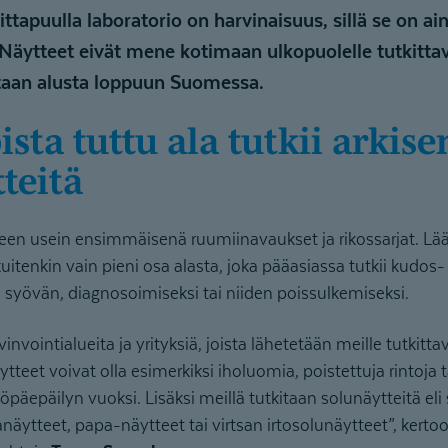
apuulla laboratorio on harvinaisuus, sillä se on ai
Näytteet eivät mene kotimaan ulkopuolelle tutkittav
taan alusta loppuun Suomessa.
teitä
een usein ensimmäisenä ruumiinavaukset ja rikossarjat. Lääk
itenkin vain pieni osa alasta, joka pääasiassa tutkii kudos- 
en syövän, diagnosoimiseksi tai niiden poissulkemiseksi.
ointialueita ja yrityksiä, joista lähetetään meille tutkittava
teet voivat olla esimerkiksi iholuomia, poistettuja rintoja ta
öpäepäilyn vuoksi. Lisäksi meillä tutkitaan solunäytteitä eli 
näytteet, papa-näytteet tai virtsan irtosolunäytteet”, kerto