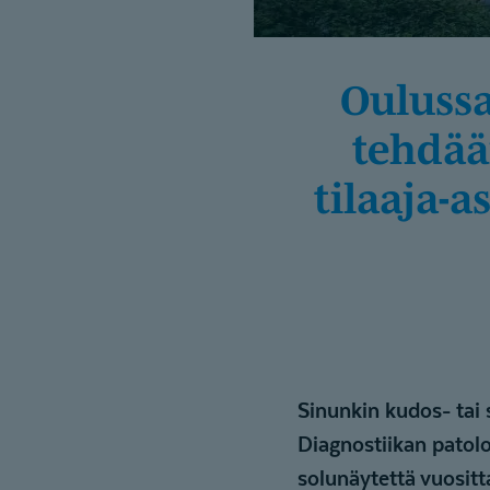
Oulussa on patologian laboratorio, jossa
tehdää
tilaaja-a
Sinunkin kudos- tai 
Diagnostiikan patolo
solunäytettä vuositt