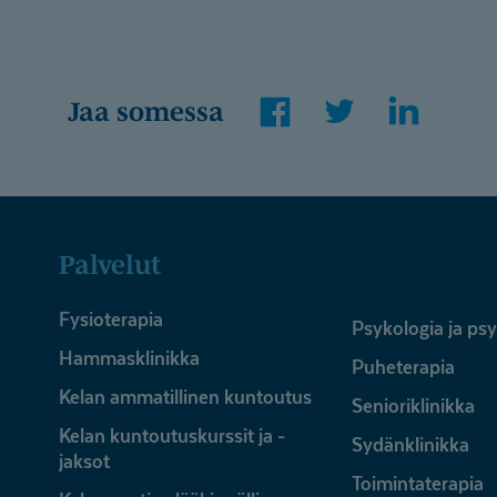
Facebook
Twitter
LinkedI
Jaa somessa
Palvelut
Fysioterapia
Psykologia ja ps
Hammasklinikka
Puheterapia
Kelan ammatillinen kuntoutus
Senioriklinikka
Kelan kuntoutuskurssit ja -
Sydänklinikka
jaksot
Toimintaterapia