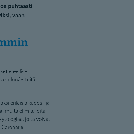
noa puhtaasti
iksi, vaan
etieteelliset
ja solunäytteitä
ksi erilaisia kudos- ja
i muita elimiä, joita
sytologiaa, joita voivat
o Coronaria