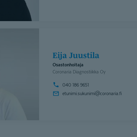
Eija Juustila
Osastonhoitaja
Coronaria Diagnostiikka Oy
040 186 9651
etunimi.sukunimi@
coronaria.fi