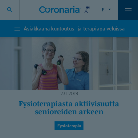
FI
Vali
Asiakkaana kuntoutus- ja terapiapalveluissa
Asiakkaana
kuntoutus-
ja
terapiapalveluissa
23.1.2019
Fysiotera­piasta aktiivisuutta
senioreiden arkeen
Fysioterapia