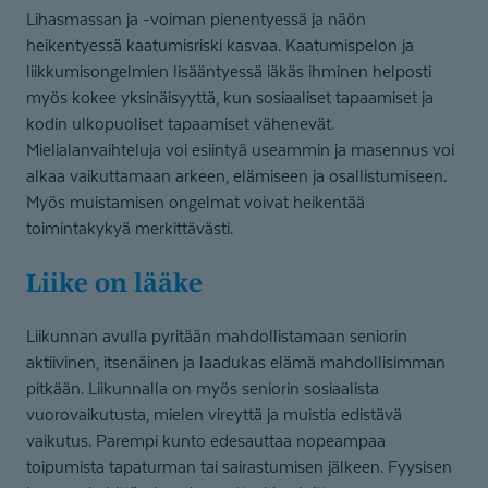
Lihasmassan ja -voiman pienentyessä ja näön
heikentyessä kaatumisriski kasvaa. Kaatumispelon ja
liikkumisongelmien lisääntyessä iäkäs ihminen helposti
myös kokee yksinäisyyttä, kun sosiaaliset tapaamiset ja
kodin ulkopuoliset tapaamiset vähenevät.
Mielialanvaihteluja voi esiintyä useammin ja masennus voi
alkaa vaikuttamaan arkeen, elämiseen ja osallistumiseen.
Myös muistamisen ongelmat voivat heikentää
toimintakykyä merkittävästi.
Liike on lääke
Liikunnan avulla pyritään mahdollistamaan seniorin
aktiivinen, itsenäinen ja laadukas elämä mahdollisimman
pitkään. Liikunnalla on myös seniorin sosiaalista
vuorovaikutusta, mielen vireyttä ja muistia edistävä
vaikutus. Parempi kunto edesauttaa nopeampaa
toipumista tapaturman tai sairastumisen jälkeen. Fyysisen