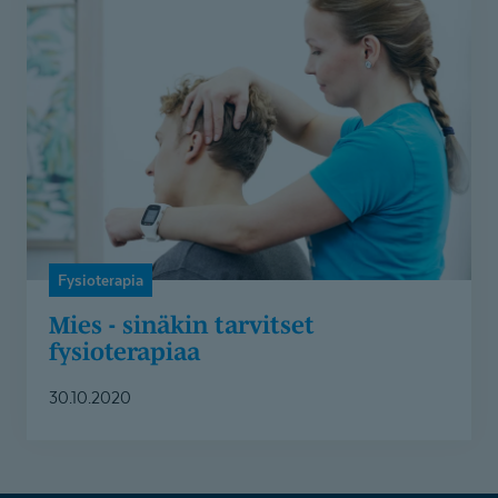
-
sinäkin
tarvitset
fysioterapiaa
Fysioterapia
Mies - sinäkin tarvitset
fysioterapiaa
30.10.2020