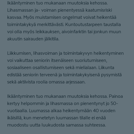
Ikääntyminen tuo mukanaan muutoksia kehossa.
Lihasmassan ja- voiman pienentyessä kaatumisriski
kasvaa. Myös muistamisen ongelmat voivat heikentää
toimintakykyä merkittävästi. Kuntoutustarpeen taustalla
voi olla myös leikkauksen, aivoinfarktin tai jonkun muun
akuutin sairauden jälkitila.
Liikkumisen, lihasvoiman ja toimintakyvyn heikentyminen
voi vaikuttaa seniorin itsenäiseen suoriutumiseen,
sosiaaliseen osallistumiseen sekä mielialaan. Liikunta
edistää seniorin terveenä ja toimintakykyisenä pysymistä
sekä aktiivista roolia omassa arjessaan.
Ikääntyminen tuo mukanaan muutoksia kehossa. Painoa
kertyy helpommin ja lihasmassa on pienentynyt jo 50-
vuotiaalla. Luumassa alkaa heikentymään 40 vuoden
ikäisillä, kun menetetyn luumassan tilalle ei enää
muodostu uutta luukudosta samassa suhteessa.