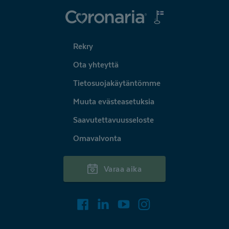
Coronaria
Rekry
Ota yhteyttä
Tietosuojakäytäntömme
Muuta evästeasetuksia
Saavutettavuusseloste
Omavalvonta
Varaa aika
Facebook
LinkedIn
Youtube
Instagram