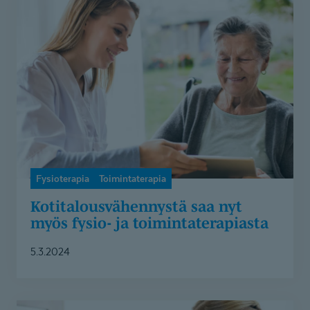
Kotitalousvähennystä
saa
nyt
myös
fysio-
ja
toimintaterapiasta
Fysioterapia
Toimintaterapia
Kotitalous­vä­hennystä saa nyt
myös fysio- ja toimintate­rapiasta
5.3.2024
Mies