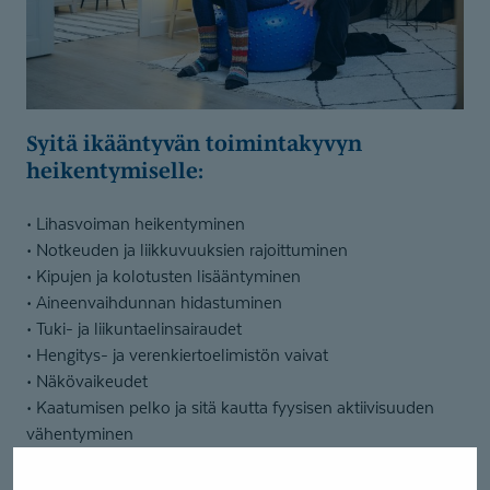
Syitä ikääntyvän toimintakyvyn
heikentymiselle:
• Lihasvoiman heikentyminen
• Notkeuden ja liikkuvuuksien rajoittuminen
• Kipujen ja kolotusten lisääntyminen
• Aineenvaihdunnan hidastuminen
• Tuki- ja liikuntaelinsairaudet
• Hengitys- ja verenkiertoelimistön vaivat
• Näkövaikeudet
• Kaatumisen pelko ja sitä kautta fyysisen aktiivisuuden
vähentyminen
SenioriFysioterapiassa
Coronarian
eli ikääntyneiden