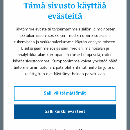
Tämä sivusto käyttää
fysioterapiassa tarjoamme asiakkaillemme toimintakykyä
ylläpitävää, kuntoutumista edistävää sekä
evästeitä
ennaltaehkäisevää fysioterapiaa yksilö- ja
ryhmäkuntoutuksena toimipaikoissamme tai asiakkaan
Käytämme evästeitä tarjoamamme sisällön ja mainosten
kotona.
räätälöimiseen, sosiaalisen median ominaisuuksien
tukemiseen ja verkkopalvelumme käytön analysoimiseen.
Fysioterapiajakson alussa fysioterapeutti tekee
Lisäksi jaamme sosiaalisen median, mainosalan ja
analytiikka-alan kumppaneillemme tietoja siitä, miten
alkukartoituksen, mikä sisältää liikkumis- ja toimintakyvyn
käytät sivustoamme. Kumppanimme voivat yhdistää näitä
kokonaisvaltaisen kartoittamisen haastattelemalla ja
tietoja muihin tietoihin, joita olet antanut heille tai joita on
havainnoimalla sekä fysioterapeuttisia arviointimenetelmiä
kerätty, kun olet käyttänyt heidän palvelujaan.
hyödyntäen.
Tämän pohjalta sovitaan yhdessä asiakkaan ja hänen
Salli välttämättömät
lähipiirinsä kanssa terapiajakson tavoitteet sekä käytettävät
terapeuttiset menetelmät. Kuntoutuksen vaikuttavuutta
seurataan yhdessä sovituilla mittareilla kuntoutusjakson
Salli kaikki evästeet
aikana.