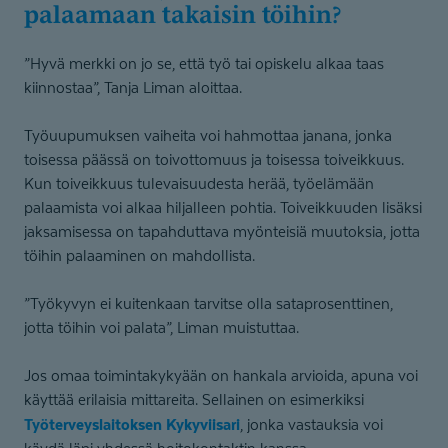
palaamaan takaisin töihin?
”Hyvä merkki on jo se, että työ tai opiskelu alkaa taas
kiinnostaa”, Tanja Liman aloittaa.
Työuupumuksen vaiheita voi hahmottaa janana, jonka
toisessa päässä on toivottomuus ja toisessa toiveikkuus.
Kun toiveikkuus tulevaisuudesta herää, työelämään
palaamista voi alkaa hiljalleen pohtia. Toiveikkuuden lisäksi
jaksamisessa on tapahduttava myönteisiä muutoksia, jotta
töihin palaaminen on mahdollista.
”Työkyvyn ei kuitenkaan tarvitse olla sataprosenttinen,
jotta töihin voi palata”, Liman muistuttaa.
Jos omaa toimintakykyään on hankala arvioida, apuna voi
käyttää erilaisia mittareita. Sellainen on esimerkiksi
Työterveyslaitoksen Kykyviisari
, jonka vastauksia voi