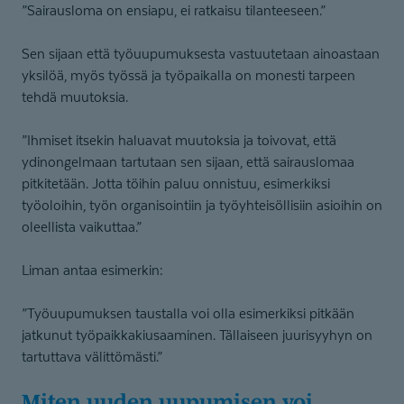
”Sairausloma on ensiapu, ei ratkaisu tilanteeseen.”
Sen sijaan että työuupumuksesta vastuutetaan ainoastaan
yksilöä, myös työssä ja työpaikalla on monesti tarpeen
tehdä muutoksia.
”Ihmiset itsekin haluavat muutoksia ja toivovat, että
ydinongelmaan tartutaan sen sijaan, että sairauslomaa
pitkitetään. Jotta töihin paluu onnistuu, esimerkiksi
työoloihin, työn organisointiin ja työyhteisöllisiin asioihin on
oleellista vaikuttaa.”
Liman antaa esimerkin:
”Työuupumuksen taustalla voi olla esimerkiksi pitkään
jatkunut työpaikkakiusaaminen. Tällaiseen juurisyyhyn on
tartuttava välittömästi.”
Miten uuden uupumisen voi