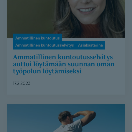
työpolun
löytämiseksi
Ammatillinen kuntoutus
Ammatillinen kuntoutusselvitys
Asiakastarina
Ammatillinen kuntoutus­selvitys
auttoi löytämään suunnan oman
työpolun löytämiseksi
17.2.2023
Onnistumisia
ammatillisen
kuntoutuksen
kautta