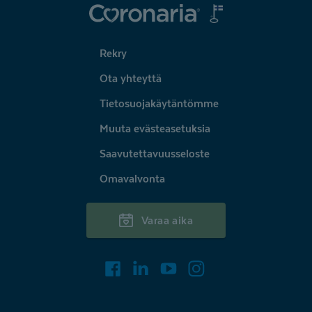
Coronaria
Rekry
Ota yhteyttä
Tietosuojakäytäntömme
Muuta evästeasetuksia
Saavutettavuusseloste
Omavalvonta
Varaa aika
Facebook
LinkedIn
Youtube
Instagram