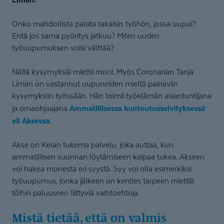
Onko mahdollista palata takaisin työhön, jossa uupui?
Entä jos sama pyöritys jatkuu? Miten uuden
työuupumuksen voisi välttää?
Näitä kysymyksiä miettii moni. Myös Coronarian Tanja
Liman on vastannut uupuneiden mieltä painaviin
kysymyksiin työssään. Hän toimii työelämän asiantuntijana
Ammatillisessa kuntoutusselvityksessä
ja omaohjaajana
eli Aksessa
.
Akse on Kelan tukema palvelu, joka auttaa, kun
ammatillisen suunnan löytämiseen kaipaa tukea. Akseen
voi hakea monesta eri syystä. Syy voi olla esimerkiksi
työuupumus, jonka jälkeen on kenties tarpeen miettiä
töihin paluuseen liittyviä vaihtoehtoja.
Mistä tietää, että on valmis