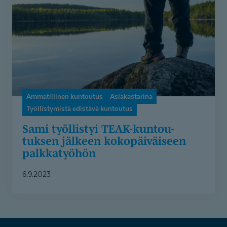
kuntoutuksen
jälkeen
kokopäiväiseen
palkkatyöhön
Ammatillinen kuntoutus
Asiakastarina
Työllistymistä edistävä kuntoutus
Sami työllistyi TEAK-kuntou­
tuksen jälkeen kokopäiväiseen
palkkatyöhön
6.9.2023