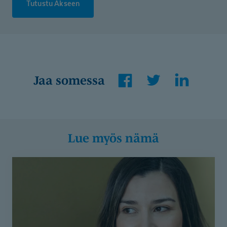
Tutustu Akseen
Facebook
Twitter
LinkedIn
Jaa somessa
Lue myös nämä
Ammatillinen
kuntoutusselvitys
auttoi
löytämään
suunnan
oman