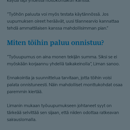
käydä läpi yhdessä hoitokontaktin kanssa.
”Työhön paluuta voi myös testata käytännössä. Jos
uupumuksen oireet heräävät, uusi tilannearvio kannattaa
tehdä ammattilaisen kanssa mahdollisimman pian.”
Miten töihin paluu onnistuu?
”Työuupumus on aina monen tekijän summa. Siksi se ei
myöskään korjaannu yhdellä taikakeinolla”, Liman sanoo.
Ennakointia ja suunnittelua tarvitaan, jotta töihin voisi
palata onnistuneesti. Näin mahdolliset monttukohdat osaa
paremmin kiertää.
Limanin mukaan työuupumukseen johtaneet syyt on
tärkeää selvittää sen sijaan, että niiden odottaa ratkeavan
sairauslomalla.