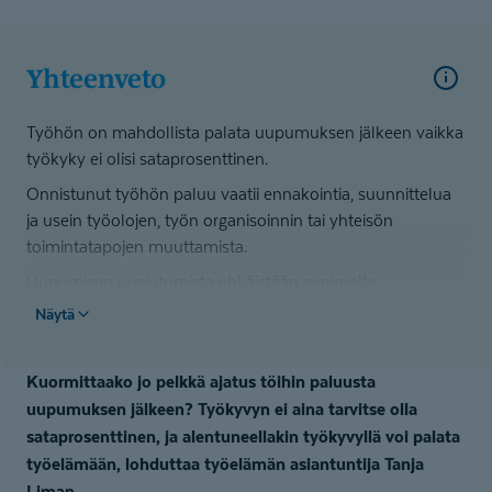
Yhteenveto
Työhön on mahdollista palata uupumuksen jälkeen vaikka
työkyky ei olisi sataprosenttinen.
Onnistunut työhön paluu vaatii ennakointia, suunnittelua
ja usein työolojen, työn organisoinnin tai yhteisön
toimintatapojen muuttamista.
Uupumisen uusiutumista ehkäistään avoimella
vuorovaikutuksella, työn muokkaamisella (esim. osa-aika,
Näytä
työkierto) ja tarvittaessa ammatillisella kuntoutuksella.
Kuormittaako jo pelkkä ajatus töihin paluusta
uupumuksen jälkeen? Työkyvyn ei aina tarvitse olla
sataprosenttinen, ja alentuneellakin työkyvyllä voi palata
työelämään, lohduttaa työelämän asiantuntija Tanja
Liman.