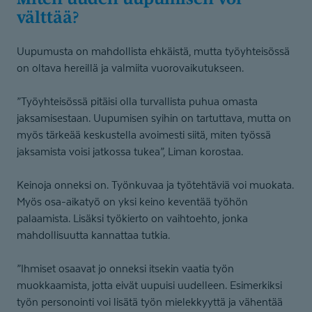
välttää?
Uupumusta on mahdollista ehkäistä, mutta työyhteisössä
on oltava hereillä ja valmiita vuorovaikutukseen.
”Työyhteisössä pitäisi olla turvallista puhua omasta
jaksamisestaan. Uupumisen syihin on tartuttava, mutta on
myös tärkeää keskustella avoimesti siitä, miten työssä
jaksamista voisi jatkossa tukea”, Liman korostaa.
Keinoja onneksi on. Työnkuvaa ja työtehtäviä voi muokata.
Myös osa-aikatyö on yksi keino keventää työhön
palaamista. Lisäksi työkierto on vaihtoehto, jonka
mahdollisuutta kannattaa tutkia.
”Ihmiset osaavat jo onneksi itsekin vaatia työn
muokkaamista, jotta eivät uupuisi uudelleen. Esimerkiksi
työn personointi voi lisätä työn mielekkyyttä ja vähentää