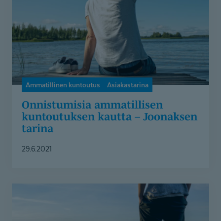
–
Joonaksen
tarina
Ammatillinen kuntoutus
Asiakastarina
Onnistumisia ammatillisen
kuntoutuksen kautta – Joonaksen
tarina
29.6.2021
Sami
työllistyi
TEAK-