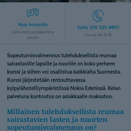
Kysy kurssista
Soita 010 525 8801
Laita viesti ja palaamme
ma-pe klo 8-16
sinulle
Sopeutumisvalmennus tulehduksellista reumaa
sairastaville lapsille ja nuorille on koko perheen
kurssi ja siihen voi osallistua kaikkialta Suomesta.
Kurssi järjestetään rentouttavassa
kylpylähotelliympäristössä Nokia Edenissä. Kelan
palveluna kuntoutus on asiakkaalle maksuton.
Millainen tulehduksellista reumaa
sairastavien lasten ja nuorten
sopeutumis­val­mennus on?