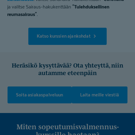
"Tulehduksellinen
ja valitse Sairaus-hakukenttään
reumasairaus"
.
Katso kurssien ajankohdat
Heräsikö kysyttävää? Ota yhteyttä, niin
autamme eteenpäin
Soita asiakaspalveluun
Laita meille viestiä
Miten sopeutumis­val­men­nus­
kurssille haetaan?