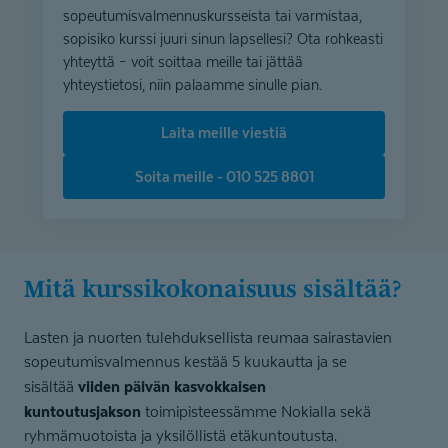
sopeutumisvalmennuskursseista tai varmistaa,
sopisiko kurssi juuri sinun lapsellesi? Ota rohkeasti
yhteyttä – voit soittaa meille tai jättää
yhteystietosi, niin palaamme sinulle pian.
Laita meille viestiä
Soita meille - 010 525 8801
mitä kurssikoko­naisuus sisältää?
Lasten ja nuorten tulehduksellista reumaa sairastavien
sopeutumisvalmennus kestää 5 kuukautta ja se
viiden päivän kasvokkaisen
sisältää
kuntoutusjakson
toimipisteessämme Nokialla sekä
ryhmämuotoista ja yksilöllistä etäkuntoutusta.