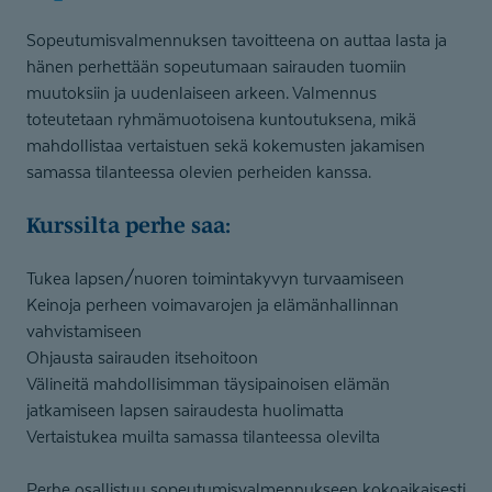
Sopeutumisvalmennuksen tavoitteena on auttaa lasta ja
hänen perhettään sopeutumaan sairauden tuomiin
muutoksiin ja uudenlaiseen arkeen. Valmennus
toteutetaan ryhmämuotoisena kuntoutuksena, mikä
mahdollistaa vertaistuen sekä kokemusten jakamisen
samassa tilanteessa olevien perheiden kanssa.
Kurssilta perhe saa:
Tukea lapsen/nuoren toimintakyvyn turvaamiseen
Keinoja perheen voimavarojen ja elämänhallinnan
vahvistamiseen
Ohjausta sairauden itsehoitoon
Välineitä mahdollisimman täysipainoisen elämän
jatkamiseen lapsen sairaudesta huolimatta
Vertaistukea muilta samassa tilanteessa olevilta
Perhe osallistuu sopeutumisvalmennukseen kokoaikaisesti