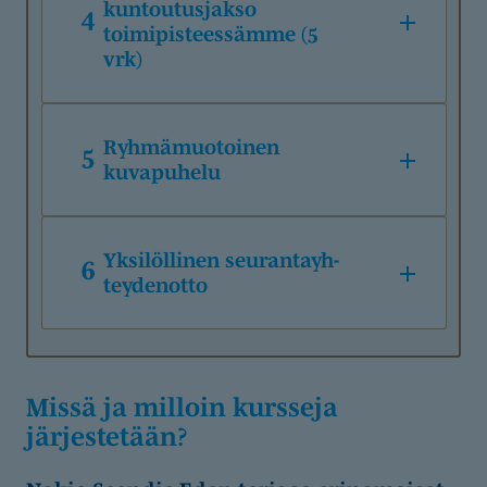
kuntoutusjakso
4
toimipisteessämme (5
vrk)
Ryhmämuotoinen
5
kuvapuhelu
Yksilöllinen seurantayh­
6
tey­denotto
Missä ja milloin kursseja
järjestetään?