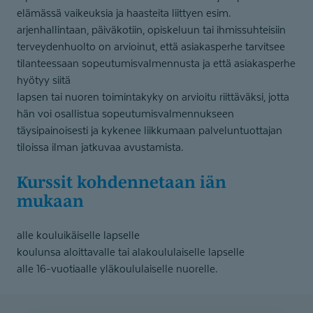
elämässä vaikeuksia ja haasteita liittyen esim.
arjenhallintaan, päiväkotiin, opiskeluun tai ihmissuhteisiin
terveydenhuolto on arvioinut, että asiakasperhe tarvitsee
tilanteessaan sopeutumisvalmennusta ja että asiakasperhe
hyötyy siitä
lapsen tai nuoren toimintakyky on arvioitu riittäväksi, jotta
hän voi osallistua sopeutumisvalmennukseen
täysipainoisesti ja kykenee liikkumaan palveluntuottajan
tiloissa ilman jatkuvaa avustamista.
Kurssit kohdennetaan iän
mukaan
alle kouluikäiselle lapselle
koulunsa aloittavalle tai alakoululaiselle lapselle
alle 16-vuotiaalle yläkoululaiselle nuorelle.