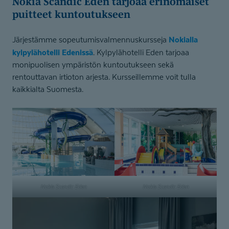
Nokia Scandic Eden tarjoaa erinomaiset
puitteet kuntoutukseen
Nokialla
Järjestämme sopeutumisvalmennuskursseja
kylpylähotelli Edenissä
. Kylpylähotelli Eden tarjoaa
monipuolisen ympäristön kuntoutukseen sekä
rentouttavan irtioton arjesta. Kursseillemme voit tulla
kaikkialta Suomesta.
Nokia Scandic Eden
Nokia Scandic Eden