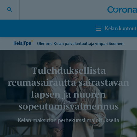
Kelan kuntoutu
Kelan
kuntoutuskurssit
ja
Olemme Kelan palveluntuottaja ympäri Suomen
-
jaksot
Tulehduksellista
reumasairautta sairastavan
lapsen ja nuoren
sopeutumis­valmennus
Kelan maksuton perhekurssi majoituksella