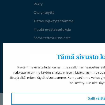
Rekry
Ota yhteyttä
Tietosuojakäytäntömme
Muuta evästeasetuksia
Saavutettavuusseloste
Omavalvonta
Tämä sivusto kä
Varaa aika
Käytämme evästeitä tarjoamamme sisällön ja mainosten räätä
verkkopalvelumme käytön analysoimiseen. Lisäksi jaamme sosia
Facebook
LinkedIn
Youtube
Instagram
tietoja siitä, miten käytät sivustoamme. Kumppanimme voivat yhdistää
on kerätty, kun olet käyt
Salli vält