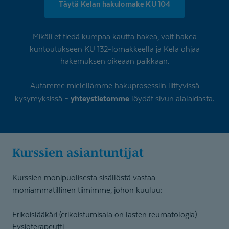
Täytä Kelan hakulomake KU 104
Mikäli et tiedä kumpaa kautta hakea, voit hakea
kuntoutukseen KU 132-lomakkeella ja Kela ohjaa
hakemuksen oikeaan paikkaan.
Autamme mielellämme hakuprosessiin liittyvissä
yhteystietomme
kysymyksissä –
löydät sivun alalaidasta.
Kurssien asiantuntijat
Kurssien monipuolisesta sisällöstä vastaa
moniammatillinen tiimimme, johon kuuluu:
Erikoislääkäri (erikoistumisala on lasten reumatologia)
Fysioterapeutti