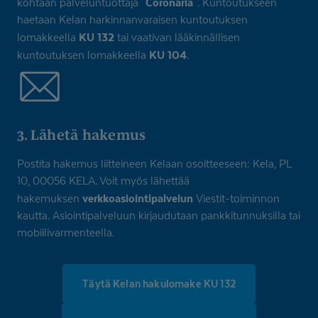
"Coronaria"
kohtaan palveluntuottaja
. Kuntoutukseen
haetaan Kelan harkinnanvaraisen kuntoutuksen
KU 132
lomakkeella
tai vaativan lääkinnällisen
KU 104
kuntoutuksen lomakkeella
.
3. Lähetä hakemus
Postita hakemus liitteineen Kelaan osoitteeseen: Kela, PL
10, 00056 KELA. Voit myös lähettää
verkkoasiointipalvelun
hakemuksen
Viestit-toiminnon
kautta. Asiointipalveluun kirjaudutaan pankkitunnuksilla tai
mobiilivarmenteella.
Täytä Kelan hakulomake KU 132