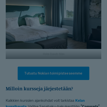
Nokia Scandic Eden
Tutustu Nokian toimipisteeseemme
Milloin kursseja järjestetään?
Kelan
Kaikkien kurssien ajankohdat voit tarkistaa
kurssihausta
"Coronaria"
. Valitse Sanahaku-hakukenttään