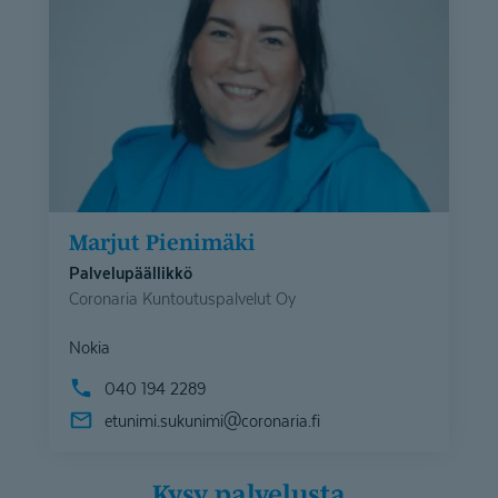
Marjut Pienimäki
Palvelupäällikkö
Coronaria Kuntoutuspalvelut Oy
Nokia
040 194 2289
etunimi.sukunimi@
coronaria.fi
Kysy palvelusta