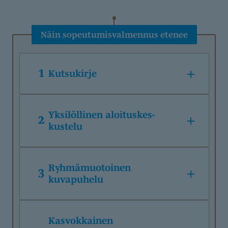
Näin sopeutumisvalmennus etenee
1
Kutsukirje
Yksilöllinen aloituskes­
2
kustelu
Ryhmämuotoinen
3
kuvapuhelu
Kasvokkainen