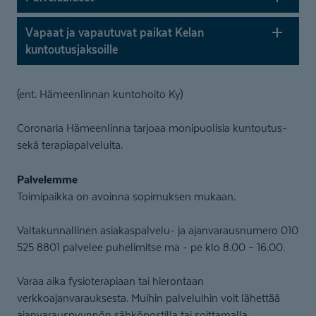
Vapaat ja vapautuvat paikat Kelan
kuntoutus­jaksoille
(ent. Hämeenlinnan kuntohoito Ky)
Coronaria Hämeenlinna tarjoaa monipuolisia kuntoutus-
sekä terapiapalveluita.
Palvelemme
Toimipaikka on avoinna sopimuksen mukaan.
Valtakunnallinen asiakaspalvelu- ja ajanvarausnumero 010
525 8801 palvelee puhelimitse ma - pe klo 8.00 – 16.00.
Varaa aika fysioterapiaan tai hierontaan
verkkoajanvarauksesta. Muihin palveluihin voit lähettää
ajanvarauspyynnön sähköpostilla tai soittamalla.