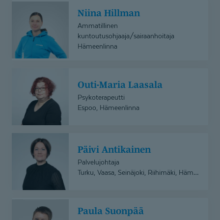
Niina
Niina Hillman
Hillman
Ammatillinen
kuntoutusohjaaja/sairaanhoitaja
Hämeenlinna
Outi-
Outi-Maria Laasala
Maria
Laasala
Psykoterapeutti
Espoo, Hämeenlinna
Päivi
Päivi Antikainen
Antikainen
Palvelujohtaja
Turku, Vaasa, Seinäjoki, Riihimäki, Hämeenlinna, Pori, Uusikaupunki, Rauma, Tampere, Eurajoki
Paula
Paula Suonpää
Suonpää