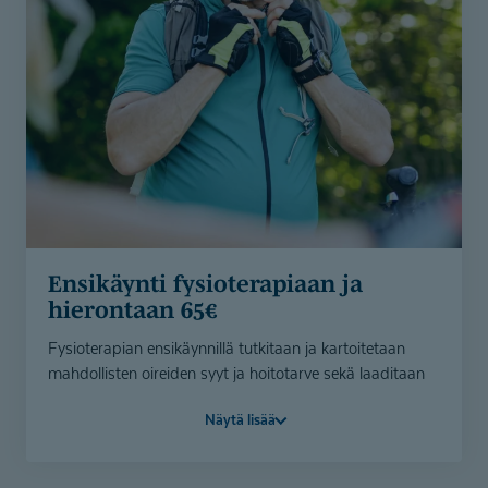
Verkkokauppa
Varaa aika
Ensikäynti fysioterapiaan ja
hierontaan 65€
Fysioterapian ensikäynnillä tutkitaan ja kartoitetaan
mahdollisten oireiden syyt ja hoitotarve sekä laaditaan
hoitosuunnitelma. Ensikäynnillä aloitetaan hoidolliset
Näytä lisää
toimenpiteet esimerkiksi kivun helpottamiseksi. Meillä
voit maksaa myös hyvinvointiedulla.