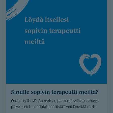
Sinulle sopivin terapeutti meiltä?
Onko sinulla KELAn maksusitoumus, hyvinvointialueen
palveluseteli tai odotat päätöstä? Voit lähettää meille
yhteydenottolomakkeella tietosi, niin etsimme sinulle