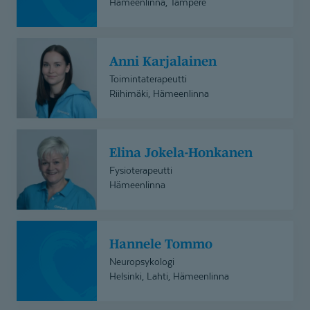
Hämeenlinna, Tampere
Anni
Anni Karjalainen
Karjalainen
Toimintaterapeutti
Riihimäki, Hämeenlinna
Elina
Elina Jokela-Honkanen
Jokela-
Honkanen
Fysioterapeutti
Hämeenlinna
Hannele
Hannele Tommo
Tommo
Neuropsykologi
Helsinki, Lahti, Hämeenlinna