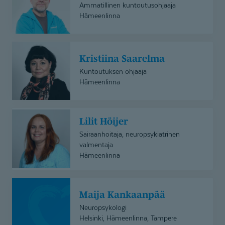
Jokinen
Ammatillinen kuntoutusohjaaja
Hämeenlinna
Kristiina
Kristiina Saarelma
Saarelma
Kuntoutuksen ohjaaja
Hämeenlinna
Lilit
Lilit Höijer
Höijer
Sairaanhoitaja, neuropsykiatrinen
valmentaja
Hämeenlinna
Maija
Maija Kankaanpää
Kankaanpää
Neuropsykologi
Helsinki, Hämeenlinna, Tampere