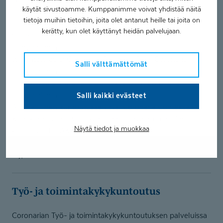
käytät sivustoamme. Kumppanimme voivat yhdistää näitä
Hämeenlinna
tietoja muihin tietoihin, joita olet antanut heille tai joita on
allasterapia: Coronaria Fysioterapia Oy
kerätty, kun olet käyttänyt heidän palvelujaan.
puheterapia: Coronaria Contextia Oy / Coronaria
Hämeenlinna
toimintaterapia: Coronaria Contextia Oy / Coronaria
Salli välttämättömät
Hämeenlinna
psykoterapia: Coronaria Contextia Oy / Coronaria
Hämeenlinna
Salli kaikki evästeet
Ammatillinen kuntoutusselvitys: Coronaria Contextia Oy
Kiila-kuntoutus, Työllistymistä edistävä ammatillinen
Näytä tiedot ja muokkaa
kuntoutus (TEAK): Coronaria Terameri Oy
neuropsykologinen kuntoutus Coronaria Contextia
Oy/Hämeenlinna
Työ- ja toimintaky­ky­kuntoutus
Coronarian Työ- ja toimintakykykuntoutuksen palveluissa