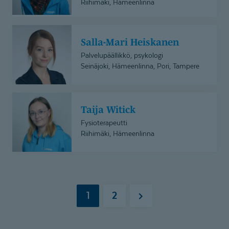
Riihimäki, Hämeenlinna
Salla-
Salla-Mari Heiskanen
Mari
Heiskanen
Palvelupäällikkö, psykologi
Seinäjoki, Hämeenlinna, Pori, Tampere
Taija
Taija Witick
Witick
Fysioterapeutti
Riihimäki, Hämeenlinna
1
2
Seuraava