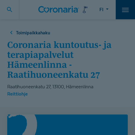
FI
Vali
Toimipaikkahaku
Coronaria kuntoutus- ja
terapiapalvelut
Hämeenlinna -
Raatihuoneenkatu 27
Raatihuoneenkatu 27, 13100, Hämeenlinna
Reittiohje