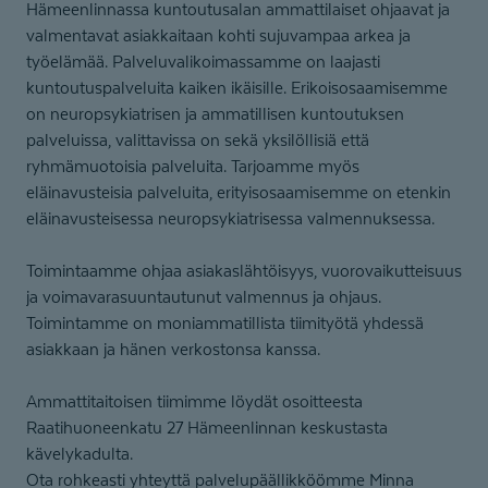
Hämeenlinnassa kuntoutusalan ammattilaiset ohjaavat ja
valmentavat asiakkaitaan kohti sujuvampaa arkea ja
työelämää. Palveluvalikoimassamme on laajasti
kuntoutuspalveluita kaiken ikäisille. Erikoisosaamisemme
on neuropsykiatrisen ja ammatillisen kuntoutuksen
palveluissa, valittavissa on sekä yksilöllisiä että
ryhmämuotoisia palveluita. Tarjoamme myös
eläinavusteisia palveluita, erityisosaamisemme on etenkin
eläinavusteisessa neuropsykiatrisessa valmennuksessa.
Toimintaamme ohjaa asiakaslähtöisyys, vuorovaikutteisuus
ja voimavarasuuntautunut valmennus ja ohjaus.
Toimintamme on moniammatillista tiimityötä yhdessä
asiakkaan ja hänen verkostonsa kanssa.
Ammattitaitoisen tiimimme löydät osoitteesta
Raatihuoneenkatu 27 Hämeenlinnan keskustasta
kävelykadulta.
Ota rohkeasti yhteyttä palvelupäällikköömme Minna