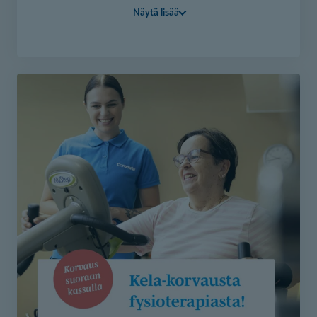
Näytä lisää
sopivan terapeutin valmiiksi.
Itse maksavana asiakkaana fysioterapeutin,
toimintaterapian ja puheterapian käynnit on nyt
varattavissa soittamalla asiakaspalveluumme 010 525
8801 tai lähettämällä yhteydenottolomake.
Lähetä lomake - etsimme sinulle sopivan
toimintaterapeutin
Lähetä lomake - etsimme sinulle sopivan
puheterapeutin
Lähetä lomake - etsimme sinulle sopivan
fysioterapeutin
Varaa aika fysioterapiaan