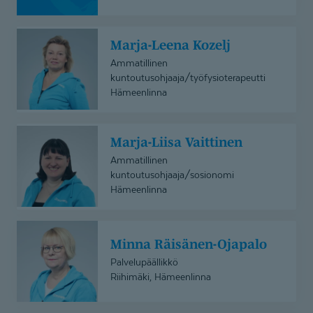
Marja-
Marja-Leena Kozelj
Leena
Ammatillinen
Kozelj
kuntoutusohjaaja/työfysioterapeutti
Hämeenlinna
Marja-
Marja-Liisa Vaittinen
Liisa
Ammatillinen
Vaittinen
kuntoutusohjaaja/sosionomi
Hämeenlinna
Minna
Minna Räisänen-Ojapalo
Räisänen-
Ojapalo
Palvelupäällikkö
Riihimäki, Hämeenlinna