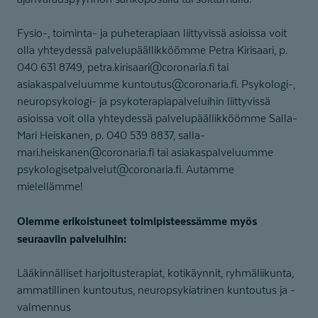
Fysio-, toiminta- ja puheterapiaan liittyvissä asioissa voit
olla yhteydessä palvelupäällikköömme Petra Kirisaari, p.
040 631 8749, petra.kirisaari@coronaria.fi tai
asiakaspalveluumme kuntoutus@coronaria.fi. Psykologi-,
neuropsykologi- ja psykoterapiapalveluihin liittyvissä
asioissa voit olla yhteydessä palvelupäällikköömme Salla-
Mari Heiskanen, p. 040 539 8837, salla-
mari.heiskanen@coronaria.fi tai asiakaspalveluumme
psykologisetpalvelut@coronaria.fi. Autamme
mielellämme!
Olemme erikoistuneet toimipisteessämme myös
seuraaviin palveluihin:
Lääkinnälliset harjoitusterapiat, kotikäynnit, ryhmäliikunta,
ammatillinen kuntoutus, neuropsykiatrinen kuntoutus ja -
valmennus