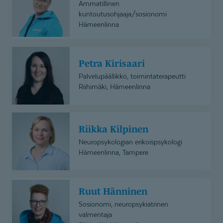
Ammatillinen
kuntoutusohjaaja/sosionomi
Hämeenlinna
Petra
Petra Kirisaari
Kirisaari
Palvelupäällikkö, toimintaterapeutti
Riihimäki, Hämeenlinna
Riikka
Riikka Kilpinen
Kilpinen
Neuropsykologian erikoispsykologi
Hämeenlinna, Tampere
Ruut
Ruut Hänninen
Hänninen
Sosionomi, neuropsykiatrinen
valmentaja