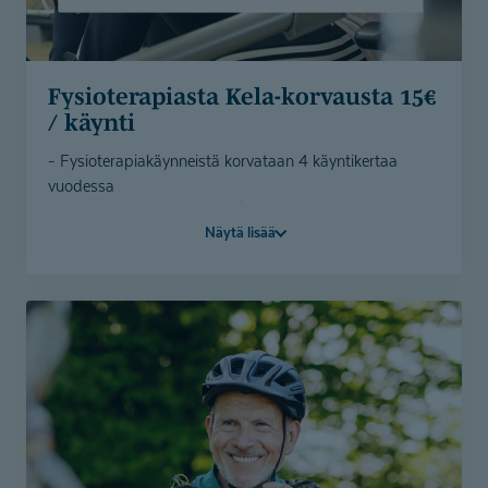
Fysiotera­piasta Kela-korvausta 15€
/ käynti
- Fysioterapiakäynneistä korvataan 4 käyntikertaa
vuodessa
- Korvauksen suuruus 15€ / kerta
Näytä lisää
- Korvaus huomioidaan suoraan käynnin hinnassa
- Voit myös ostaa 4 kerran fysioterapian sarjakortin ja
saat Kela-korvauksen verran alennusta suoraan kassalla
(etu 60€)
- Korvaus ei edellytä lääkärin lähetettä
Varaa aika ajanvarauksestamme.
4 kerran fysioterapian sarjakortti on ostettavissa
verkkokaupastamme ja saat korvauksen verran
alennusta kassalla.