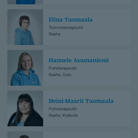
Elina
Elina Tuomaala
Tuomaala
Toimintaterapeutti
Raahe
Hannele
Hannele Asumaniemi
Asumaniemi
Puheterapeutti
Raahe, Oulu
Heini-
Heini-Maarit Tuomaala
Maarit
Tuomaala
Puheterapeutti
Raahe, Kokkola
Jaana