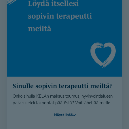
Sinulle sopivin terapeutti meiltä?
Onko sinulla KELAn maksusitoumus, hyvinvointialueen
palveluseteli tai odotat päätöstä? Voit lähettää meille
yhteydenottolomakkeella tietosi, niin etsimme sinulle
Näytä lisää
sopivan terapeutin valmiiksi.
Itse maksavana asiakkaana fysioterapeutin,