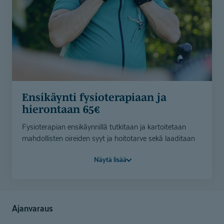
Ensikäynti fysioterapiaan ja
hierontaan 65€
Fysioterapian ensikäynnillä tutkitaan ja kartoitetaan
mahdollisten oireiden syyt ja hoitotarve sekä laaditaan
hoitosuunnitelma. Ensikäynnillä aloitetaan hoidolliset
Näytä lisää
toimenpiteet esimerkiksi kivun helpottamiseksi. Meillä
voit maksaa myös hyvinvointiedulla.
Hieronnan ensikäynnillä kartoitetaan hoitotarve, joka voi
olla esimerkiksi lihasten jännityksen helpottaminen ja
Ajanvaraus
palautumisen edistäminen tai vaativampi käsittely