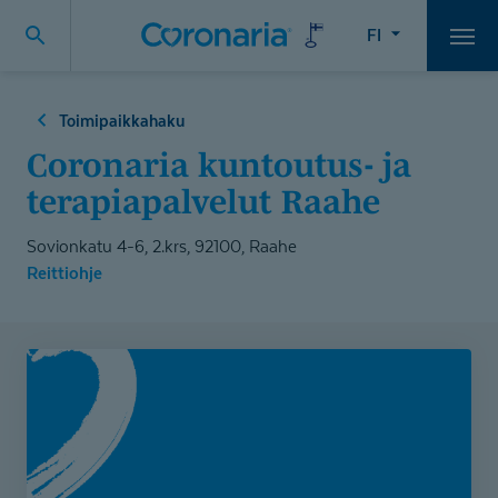
FI
Vali
Toimipaikkahaku
Coronaria kuntoutus- ja
terapiapalvelut Raahe
Sovionkatu 4-6, 2.krs, 92100, Raahe
Reittiohje