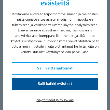
evästeitä
Coronaria kuntoutus- ja terapiapalvelut Raahe tarjoaa
fysioterapiaa, toimintaterapiaa sekä puheterapiaa.
Käytämme evästeitä tarjoamamme sisällön ja mainosten
räätälöimiseen, sosiaalisen median ominaisuuksien
Palvelemme
tukemiseen ja verkkopalvelumme käytön analysoimiseen.
Toimipaikka on avoinna ma – pe klo 8.00 – 16.00 tai
Lisäksi jaamme sosiaalisen median, mainosalan ja
sopimuksen mukaan.
analytiikka-alan kumppaneillemme tietoja siitä, miten
käytät sivustoamme. Kumppanimme voivat yhdistää näitä
Valtakunnallinen asiakaspalvelu- ja ajanvarausnumero 010
tietoja muihin tietoihin, joita olet antanut heille tai joita on
525 8801 palvelee puhelimitse ma - pe klo 8.00 – 16.00.
kerätty, kun olet käyttänyt heidän palvelujaan.
Varaa aika fysioterapiaan, hierontaan tai
Salli välttämättömät
alaraajatutkimukseen verkkoajanvarauksesta. Muihin
palveluihin voit lähettää ajanvarauspyynnön sähköpostilla
tai soittamalla.
Salli kaikki evästeet
Olemme valtakunnallinen Kelan vaativan
Näytä tiedot ja muokkaa
lääkinnällisen kuntoutuksen