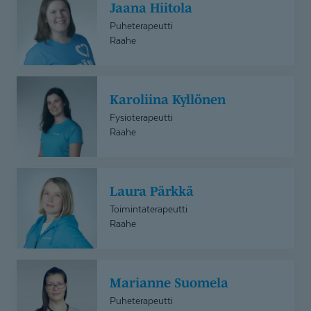
Jaana Hiitola
Hiitola
Puheterapeutti
Raahe
Karoliina
Karoliina Kyllönen
Kyllönen
Fysioterapeutti
Raahe
Laura
Laura Pärkkä
Pärkkä
Toimintaterapeutti
Raahe
Marianne
Marianne Suomela
Suomela
Puheterapeutti