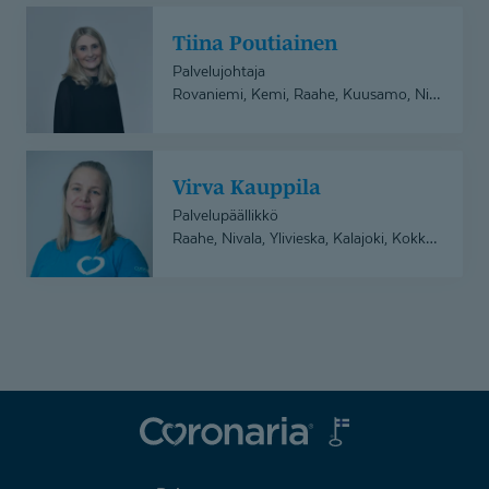
Tiina
Tiina Poutiainen
Poutiainen
Palvelujohtaja
Rovaniemi, Kemi, Raahe, Kuusamo, Nivala, Kemijärvi, Ylivieska, Ivalo, Kiiminki, Liminka, Kalajoki, Pudasjärvi, Kokkola, Kittilä, Oulu
Virva
Virva Kauppila
Kauppila
Palvelupäällikkö
Raahe, Nivala, Ylivieska, Kalajoki, Kokkola
Coronaria