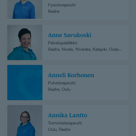
Saarnio-
Fysioterapeutti
Leinonen
Raahe
Anne
Anne Savukoski
Savukoski
Palvelupäällikkö
Raahe, Nivala, Ylivieska, Kalajoki, Oulainen
Anneli
Anneli Korhonen
Korhonen
Puheterapeutti
Raahe, Oulu
Annika
Annika Lantto
Lantto
Toimintaterapeutti
Oulu, Raahe