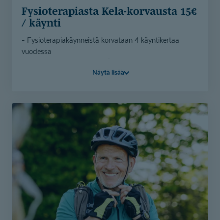
Fysiotera­piasta Kela-korvausta 15€
/ käynti
- Fysioterapiakäynneistä korvataan 4 käyntikertaa
vuodessa
- Korvauksen suuruus 15€ / kerta
Näytä lisää
- Korvaus huomioidaan suoraan käynnin hinnassa
- Voit myös ostaa 4 kerran fysioterapian sarjakortin ja
saat Kela-korvauksen verran alennusta suoraan kassalla
(etu 60€)
- Korvaus ei edellytä lääkärin lähetettä
Varaa aika ajanvarauksestamme.
4 kerran fysioterapian sarjakortti on ostettavissa
verkkokaupastamme ja saat korvauksen verran
alennusta kassalla.
Verkkokauppa
Varaa aika