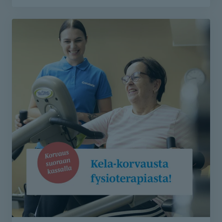
toimintaterapian ja puheterapian käynnit on nyt
varattavissa soittamalla asiakaspalveluumme 010 525
8801 tai lähettämällä yhteydenottolomake.
Lähetä lomake - etsimme sinulle sopivan
toimintaterapeutin
Lähetä lomake - etsimme sinulle sopivan
puheterapeutin
Lähetä lomake - etsimme sinulle sopivan
fysioterapeutin
Varaa aika fysioterapiaan