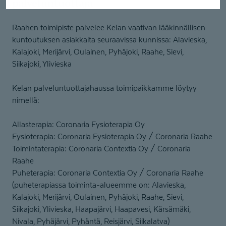
palveluntuottaja
Raahen toimipiste palvelee Kelan vaativan lääkinnällisen
kuntoutuksen asiakkaita seuraavissa kunnissa: Alavieska,
Kalajoki, Merijärvi, Oulainen, Pyhäjoki, Raahe, Sievi,
Siikajoki, Ylivieska
Kelan palveluntuottajahaussa toimipaikkamme löytyy
nimellä:
Allasterapia: Coronaria Fysioterapia Oy
Fysioterapia: Coronaria Fysioterapia Oy / Coronaria Raahe
Toimintaterapia: Coronaria Contextia Oy / Coronaria
Raahe
Puheterapia: Coronaria Contextia Oy / Coronaria Raahe
(puheterapiassa toiminta-alueemme on: Alavieska,
Kalajoki, Merijärvi, Oulainen, Pyhäjoki, Raahe, Sievi,
Siikajoki, Ylivieska, Haapajärvi, Haapavesi, Kärsämäki,
Nivala, Pyhäjärvi, Pyhäntä, Reisjärvi, Siikalatva)