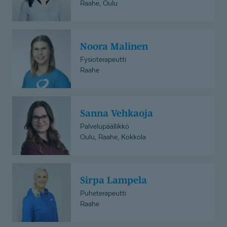
Raahe, Oulu
Noora
Noora Malinen
Malinen
Fysioterapeutti
Raahe
Sanna
Sanna Vehkaoja
Vehkaoja
Palvelupäällikkö
Oulu, Raahe, Kokkola
Sirpa
Sirpa Lampela
Lampela
Puheterapeutti
Raahe