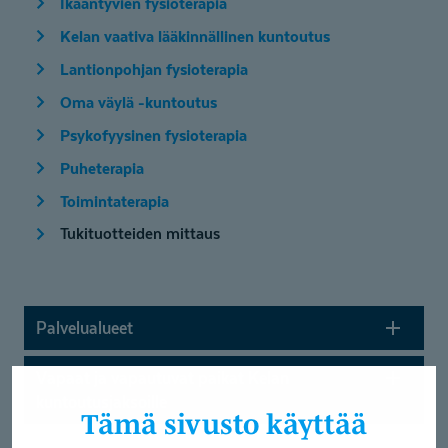
Ikääntyvien fysioterapia
Kelan vaativa lääkinnällinen kuntoutus
Lantionpohjan fysioterapia
Oma väylä -kuntoutus
Psykofyysinen fysioterapia
Puheterapia
Toimintaterapia
Tukituotteiden mittaus
Palvelualueet
Vapaat ja vapautuvat paikat Kelan
kuntoutus­jaksoille
Tämä sivusto käyttää