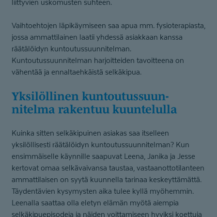
liittyvien uskomusten suhteen.
Vaihtoehtojen läpikäymiseen saa apua mm. fysioterapiasta,
jossa ammattilainen laatii yhdessä asiakkaan kanssa
räätälöidyn kuntoutussuunnitelman.
Kuntoutussuunnitelman harjoitteiden tavoitteena on
vähentää ja ennaltaehkäistä selkäkipua.
Yksilöllinen kuntoutus­suun­
nitelma rakentuu kuuntelulla
Kuinka sitten selkäkipuinen asiakas saa itselleen
yksilöllisesti räätälöidyn kuntoutussuunnitelman? Kun
ensimmäiselle käynnille saapuvat Leena, Janika ja Jesse
kertovat omaa selkävaivansa taustaa, vastaanottotilanteen
ammattilaisen on syytä kuunnella tarinaa keskeyttämättä.
Täydentävien kysymysten aika tulee kyllä myöhemmin.
Leenalla saattaa olla eletyn elämän myötä aiempia
selkäkipuepisodeja ja näiden voittamiseen hyviksi koettuja