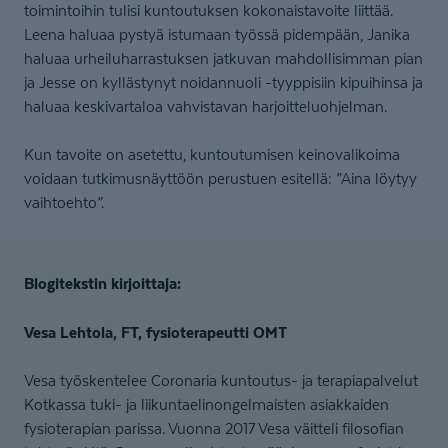
toimintoihin tulisi kuntoutuksen kokonaistavoite liittää.
Leena haluaa pystyä istumaan työssä pidempään, Janika
haluaa urheiluharrastuksen jatkuvan mahdollisimman pian
ja Jesse on kyllästynyt noidannuoli -tyyppisiin kipuihinsa ja
haluaa keskivartaloa vahvistavan harjoitteluohjelman.
Kun tavoite on asetettu, kuntoutumisen keinovalikoima
voidaan tutkimusnäyttöön perustuen esitellä: ”Aina löytyy
vaihtoehto”.
Blogitekstin kirjoittaja:
Vesa Lehtola, FT, fysioterapeutti OMT
Vesa työskentelee Coronaria kuntoutus- ja terapiapalvelut
Kotkassa tuki- ja liikuntaelinongelmaisten asiakkaiden
fysioterapian parissa. Vuonna 2017 Vesa väitteli filosofian