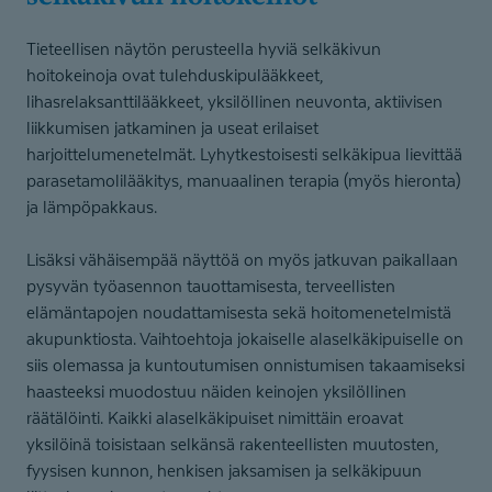
Tieteellisen näytön perusteella hyviä selkäkivun
hoitokeinoja ovat tulehduskipulääkkeet,
lihasrelaksanttilääkkeet, yksilöllinen neuvonta, aktiivisen
liikkumisen jatkaminen ja useat erilaiset
harjoittelumenetelmät. Lyhytkestoisesti selkäkipua lievittää
parasetamolilääkitys, manuaalinen terapia (myös hieronta)
ja lämpöpakkaus.
Lisäksi vähäisempää näyttöä on myös jatkuvan paikallaan
pysyvän työasennon tauottamisesta, terveellisten
elämäntapojen noudattamisesta sekä hoitomenetelmistä
akupunktiosta. Vaihtoehtoja jokaiselle alaselkäkipuiselle on
siis olemassa ja kuntoutumisen onnistumisen takaamiseksi
haasteeksi muodostuu näiden keinojen yksilöllinen
räätälöinti. Kaikki alaselkäkipuiset nimittäin eroavat
yksilöinä toisistaan selkänsä rakenteellisten muutosten,
fyysisen kunnon, henkisen jaksamisen ja selkäkipuun