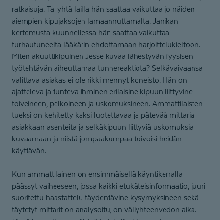
ratkaisuja. Tai yhtä lailla hän saattaa vaikuttaa jo näiden
aiempien kipujaksojen lamaannuttamalta. Janikan
kertomusta kuunnellessa hän saattaa vaikuttaa
turhautuneelta lääkärin ehdottamaan harjoittelukieltoon.
Miten akuuttikipuinen Jesse kuvaa lähestyvän fyysisen
työtehtävän aiheuttamaa tunnereaktiota? Selkävaivaansa
valittava asiakas ei ole rikki mennyt koneisto. Hän on
ajatteleva ja tunteva ihminen erilaisine kipuun liittyvine
toiveineen, pelkoineen ja uskomuksineen. Ammattilaisten
tueksi on kehitetty kaksi luotettavaa ja pätevää mittaria
asiakkaan asenteita ja selkäkipuun liittyviä uskomuksia
kuvaamaan ja niistä jompaakumpaa toivoisi heidän
käyttävän.
Kun ammattilainen on ensimmäisellä käyntikerralla
päässyt vaiheeseen, jossa kaikki etukäteisinformaatio, juuri
suoritettu haastattelu täydentävine kysymyksineen sekä
täytetyt mittarit on analysoitu, on väliyhteenvedon aika.