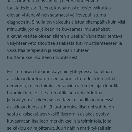
Tässä kannattaa pysähtyä ja tehdä yhteenveto
taustatiedoista. ”Leena, kuvaamasi oireisto vaikuttaa
olevan yhteneväinen saamaasi välilevypullistuma
diagnoosiin. Sinulla on vaikeuksia istua pitempään kuin viisi
minuuttia, jonka jälkeen ne kuvaamasi muurahaiset
alkavat vaeltaa oikean säären alueella.” Vaiheittain tehtävä
väliyhteenveto sitouttaa asiakasta tutkimustilanteeseen ja
vaikuttaa terapeutin ja asiakkaan suhteen
luottamuksellisuuteen myönteisesti.
Ensimmäisen tutkimuskäynnin yhteydessä laaditaan
asiakkaan kuntoutumisen suunnitelma. Joillekin riittää
neuvonta, miten toimia seuraavien viikkojen ajan kiputila
huomioiden, toisille ammattilainen voi ehdottaa
jatkokäyntejä, joiden selkeä tavoite laaditaan yhdessä
asiakkaan kanssa. Mitä luottamuksellisempi suhde on
saatu aikaiseksi, sen yksilöllisemmin asiakas pystyy
kuvaamaan itselleen merkityksellisiä toimintoja, joita
selkäkipu on rajoittanut. Juuri näihin merkityksellisiin