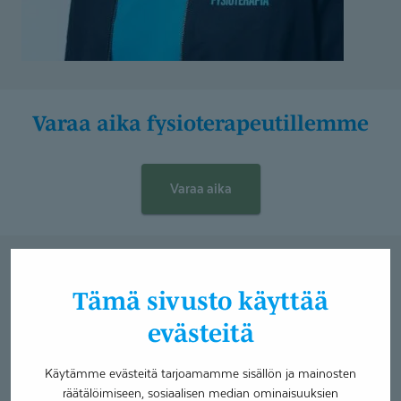
Varaa aika fysiotera­peu­tillemme
Varaa aika
Asiantuntijat
Tämä sivusto käyttää
evästeitä
Käytämme evästeitä tarjoamamme sisällön ja mainosten
räätälöimiseen, sosiaalisen median ominaisuuksien