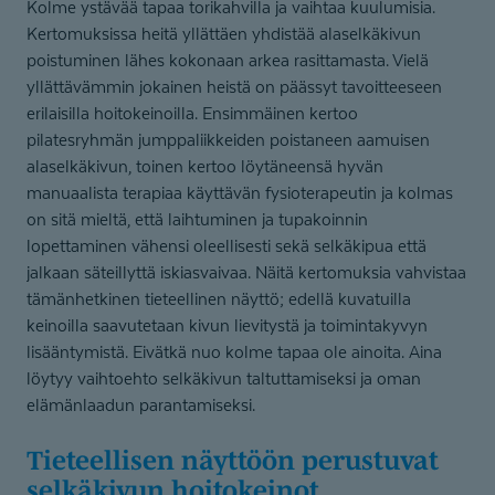
Kolme ystävää tapaa torikahvilla ja vaihtaa kuulumisia.
Kertomuksissa heitä yllättäen yhdistää alaselkäkivun
poistuminen lähes kokonaan arkea rasittamasta. Vielä
yllättävämmin jokainen heistä on päässyt tavoitteeseen
erilaisilla hoitokeinoilla. Ensimmäinen kertoo
pilatesryhmän jumppaliikkeiden poistaneen aamuisen
alaselkäkivun, toinen kertoo löytäneensä hyvän
manuaalista terapiaa käyttävän fysioterapeutin ja kolmas
on sitä mieltä, että laihtuminen ja tupakoinnin
lopettaminen vähensi oleellisesti sekä selkäkipua että
jalkaan säteillyttä iskiasvaivaa. Näitä kertomuksia vahvistaa
tämänhetkinen tieteellinen näyttö; edellä kuvatuilla
keinoilla saavutetaan kivun lievitystä ja toimintakyvyn
lisääntymistä. Eivätkä nuo kolme tapaa ole ainoita. Aina
löytyy vaihtoehto selkäkivun taltuttamiseksi ja oman
elämänlaadun parantamiseksi.
Tieteellisen näyttöön perustuvat
selkäkivun hoitokeinot