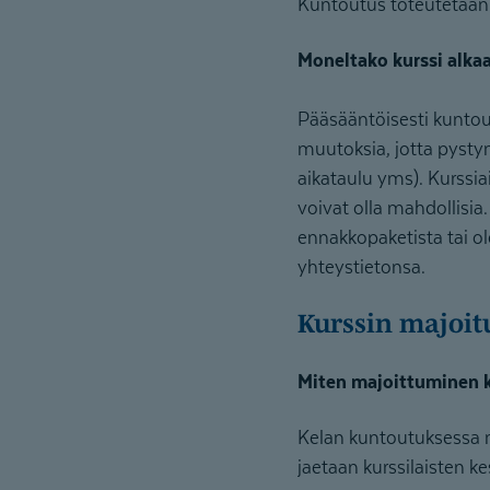
Kuntoutus toteutetaan 
Moneltako kurssi alka
Pääsääntöisesti kuntoutu
muutoksia, jotta pysty
aikataulu yms). Kurssia
voivat olla mahdollisia.
ennakkopaketista tai o
yhteystietonsa.
Kurssin majoit
Miten majoittuminen k
Kelan kuntoutuksessa 
jaetaan kurssilaisten k