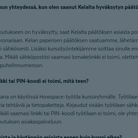
uun yhteydessä, kun olen saanut Kelalta hyväksytyn päätö
tukseen on hyväksytty, saat Kelalta päätöksen asiasta po
ronariaan. Kelan paperisen päätöksen saatuamme, lähetämm
i sähköisesti. Lisäksi kurssityöntekijämme soittaa sinulle
. Mikäli sähköpostiisi saamasi lomakelinkki ei toimi, olett
 puhelinnumeroon.
kki tai PIN-koodi ei toimi, mitä teen?
ana on käytössä Howspace-työtila kurssiryhmälle. Työtilaa
a tehtäviä ja tietopaketteja. Kirjaudut sisään työtilaan sähk
ikäli saamasi linkki tai PIN-koodi työtilaan ei toimi, ole y
toutuksen asiakaspalveluun.
sista ja käytännön asioista ennen kuin kurssi alkaa?