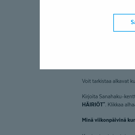
Kurssin aikata
Kauanko hakemuksen k
S
Yleensä hakemuksien käs
ruuhkautunut. Voit tark
sivuilta:
https://www.ke
Milloin seuraavat kurs
Voit tarkistaa alkavat k
Kirjoita Sanahaku-kent
HÄIRIÖT"
. Klikkaa alh
Minä viikonpäivinä kur