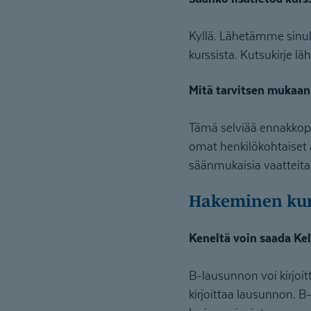
Kyllä. Lähetämme sinul
kurssista. Kutsukirje läh
Mitä tarvitsen mukaan 
Tämä selviää ennakkopak
omat henkilökohtaiset a
säänmukaisia vaatteita
Hakeminen kur
Keneltä voin saada Ke
B-lausunnon voi kirjoit
kirjoittaa lausunnon. B