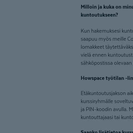
Milloin ja kuka on min
kuntoutukseen?
Kun hakemuksesi kuntou
saapuu myös meille Co
lomakkeet täytettäväks
vielä ennen kuntoutusta
sähköpostissa olevaan
Howspace työtilan -lin
Etäkuntoutusjakson aik
kurssiryhmälle soveltuvi
ja PIN-koodin avulla. M
kuntouttajaasi tai kun
Saanko lisätietoa kurs