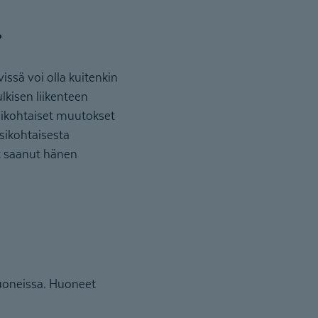
?
issä voi olla kuitenkin
kisen liikenteen
ssikohtaiset muutokset
ssikohtaisesta
t saanut hänen
uoneissa. Huoneet