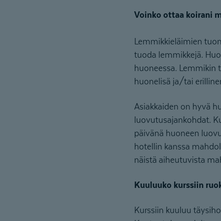
Voinko ottaa koirani 
Lemmikkieläimien tuomi
tuoda lemmikkejä. Huom
huoneessa. Lemmikin tu
huonelisä ja/tai erilli
Asiakkaiden on hyvä huo
luovutusajankohdat. Ku
päivänä huoneen luovut
hotellin kanssa mahdo
näistä aiheutuvista mah
Kuuluuko kurssiin ruok
Kurssiin kuuluu täysihoi