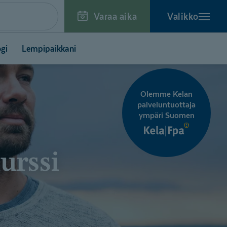
Varaa aika
Valikko
gi
Lempipaikkani
tumisvalmennukset
Olemme Kelan
palveluntuottaja
ympäri Suomen
kurssi