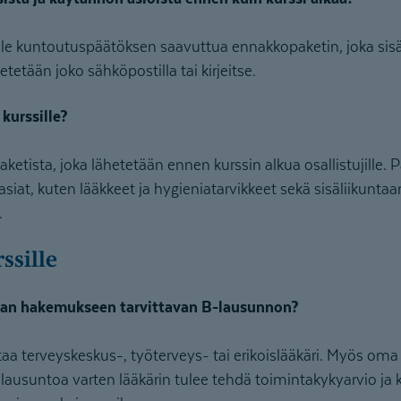
le kuntoutuspäätöksen saavuttua ennakkopaketin, joka sisäl
etetään joko sähköpostilla tai kirjeitse.
kurssille?
etista, joka lähetetään ennen kurssin alkua osallistujille. P
siat, kuten lääkkeet ja hygieniatarvikkeet sekä sisäliikuntaa
.
ssille
lan hakemukseen tarvittavan B-lausunnon?
taa terveyskeskus-, työterveys- tai erikoislääkäri. Myös oma 
-lausuntoa varten lääkärin tulee tehdä toimintakykyarvio ja k