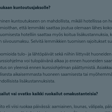
mukaan kuntoutusjaksolle?
nen kuntoutukseen on mahdollista, mikäli hotellissa on hu
ioithan, että lemmikki saattaa joutua olemaan lähes koko
omisesta hotelliin saattaa myös koitua lisäkustannuksia,
nen siivousmaksu. Selvitä lemmikkien tuomisen rajoitukset su
mioida tulo- ja lähtöpäivät sekä niihin liittyvät huoneiden 
rssiohjelma voi tulopäivänä alkaa jo ennen huoneiden saan
us on yleensä ennen kurssiohjelman päättymistä. Asiakkaan
llisesta aikaisemmasta huoneen saamisesta tai myöhemmä
dollisista lisäkustannuksista.
ailut vai ovatko kaikki ruokailut omakustanteisia?
to eli viisi ruokaa päivässä: aamiainen, lounas, välipala, päivä