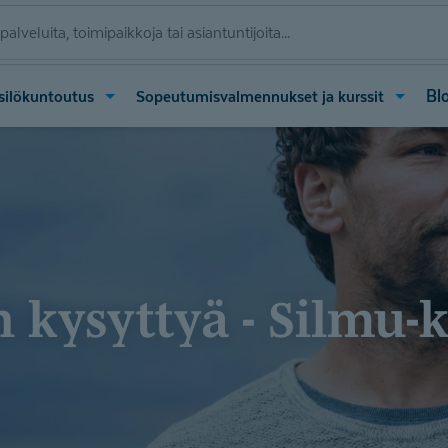
Avaa
Avaa
Blo
silökuntoutus
Sopeutumisvalmennukset ja kurssit
valikko
valikko
(Moniammatillinen
(Sopeu
yksilökuntoutus)
ja
kurssit)
in kysyttyä - Silmu-