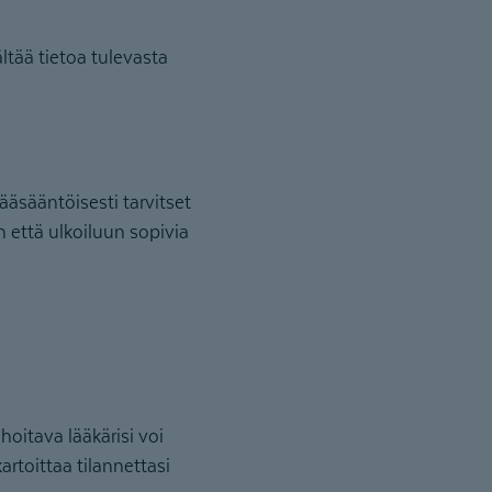
tää tietoa tulevasta
ääsääntöisesti tarvitset
n että ulkoiluun sopivia
hoitava lääkärisi voi
artoittaa tilannettasi