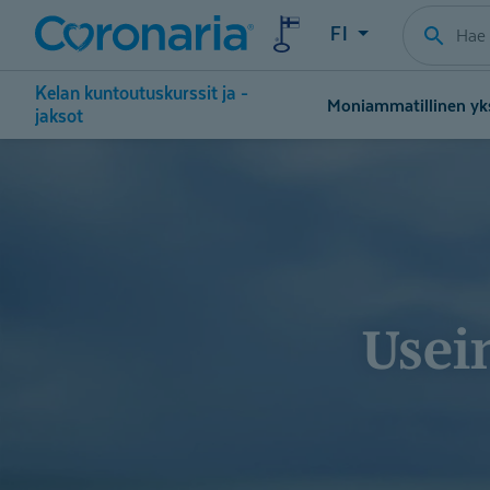
FI
Kelan kuntoutuskurssit ja -
Moniammatillinen yk
jaksot
Use