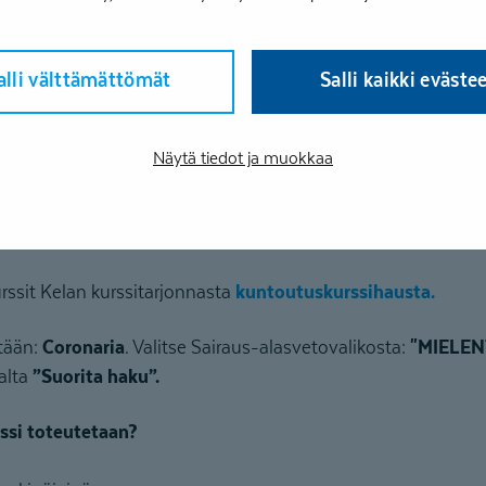
ulu
äsittelyyn Kelassa yleensä menee?
alli välttämättömät
Salli kaikki eväste
ittelyssä kestää noin kuukauden, mutta ajoittain Kelan käsi
istaa ajankohtaisen tilanteen Kelan
Näytä tiedot ja muokkaa
la.fi/kasittelyajat
(valitse alasvetovalikosta Kuntoutusrat
sit alkavat?
urssit Kelan kurssitarjonnasta
kuntoutuskurssihausta.
tään:
Coronaria
. Valitse Sairaus-alasvetovalikosta:
"MIELE
aalta
”Suorita haku”.
ssi toteutetaan?