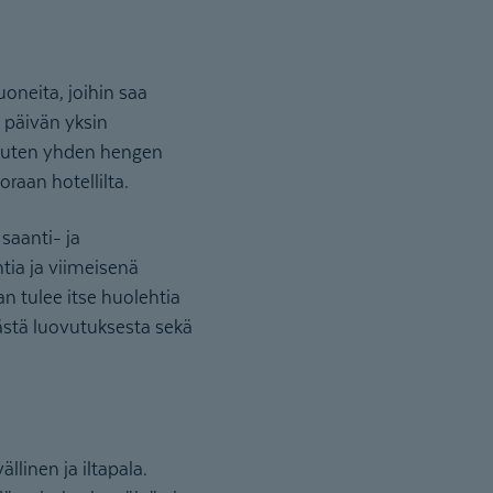
oneita, joihin saa
 päivän yksin
 kuten yhden hengen
oraan hotellilta.
saanti- ja
tia ja viimeisenä
 tulee itse huolehtia
stä luovutuksesta sekä
llinen ja iltapala.