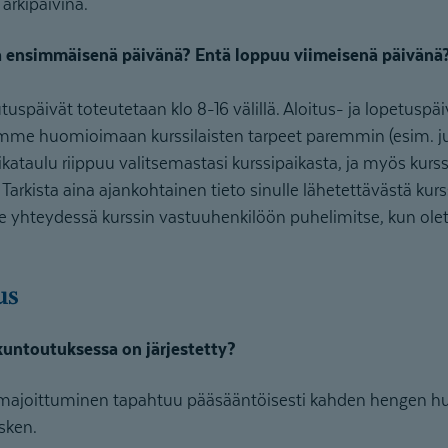
arkipäivinä.
a ensimmäisenä päivänä? Entä loppuu viimeisenä päivänä
späivät toteutetaan klo 8-16 välillä. Aloitus- ja lopetuspäiv
mme huomioimaan kurssilaisten tarpeet paremmin (esim. jul
ikataulu riippuu valitsemastasi kurssipaikasta, ja myös kur
 Tarkista aina ajankohtainen tieto sinulle lähetettävästä kur
le yhteydessä kurssin vastuuhenkilöön puhelimitse, kun ole
us
untoutuksessa on järjestetty?
majoittuminen tapahtuu pääsääntöisesti kahden hengen h
esken.