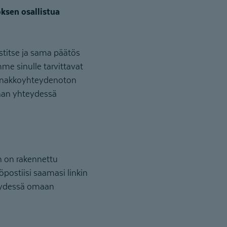
ksen osallistua
stitse ja sama päätös
e sinulle tarvittavat
 ennakkoyhteydenoton
ehan yhteydessä
n on rakennettu
öpostiisi saamasi linkin
hteydessä omaan