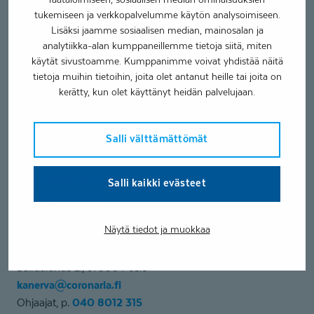
Ryhmäkoti Kuukkeli
tukemiseen ja verkkopalvelumme käytön analysoimiseen.
Aholantie 23, 97900 Posio
Lisäksi jaamme sosiaalisen median, mainosalan ja
kuukkeli@coronaria.fi
analytiikka-alan kumppaneillemme tietoja siitä, miten
040 8012 389
Ohjaajat p.
käytät sivustoamme. Kumppanimme voivat yhdistää näitä
tietoja muihin tietoihin, joita olet antanut heille tai joita on
kerätty, kun olet käyttänyt heidän palvelujaan.
Juha Turunen
Palveluvastaava
040 8307 603
p.
Salli välttämättömät
juha.turunen@coronaria.fi
Marja-Riitta Turunen
Salli kaikki evästeet
Palveluesihenkilö
040 8012340
p.
Näytä tiedot ja muokkaa
marja-riitta.turunen@coronaria.fi
Ryhmäkoti Kanerva
Sairaalantie 2i, 97900 Posio
kanerva@coronaria.fi
040 8012 315
Ohjaajat, p.