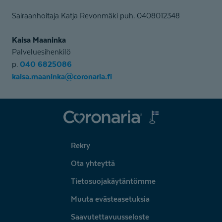
Sairaanhoitaja Katja Revonmäki puh. 0408012348
Kaisa Maaninka
Palveluesihenkilö
040 6825086
p.
kaisa.maaninka@coronaria.fi
Coronaria
Rekry
Ota yhteyttä
Tietosuojakäytäntömme
Muuta evästeasetuksia
Saavutettavuusseloste