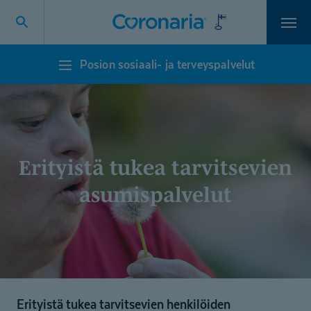
Vali
Posion sosiaali- ja terveyspalvelut
Posion
sosiaali-
ja
terveyspalvelut
Erityistä tukea tarvitsevien
asumispalvelut
Erityistä tukea tarvitsevien henkilöiden