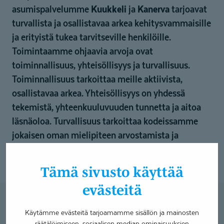
asumispalvelumme
Kuukkeli
ja
Kanerva
tarjoavat
turvallista ja osallistavaa arkea kehitysvammaisille
ja erityistä tukea tarvitseville henkilöille.
Toimintaamme ohjaavia arvoja ovat
toiminnallisuus, yhteisöllisyys ja turvallisuus.
Toiminnallisuus tarkoittaa meille aktiivista,
osallistavaa arkea. Yhteisöllisyys on yhdessä
tekemistä, yhteenkuuluvuuden tunnetta ja aitoa
läsnäoloa. Turvallisuus tarkoittaa kodeissamme
jokaisen oman mielipiteen arvostamista ja
kokemusta mm. turvallisesta asuinympäristöstä ja
asiakasta kunnioittavasta henkilökunnasta.
Tämä sivusto käyttää
evästeitä
Yhteystiedot
Käytämme evästeitä tarjoamamme sisällön ja mainosten
räätälöimiseen, sosiaalisen median ominaisuuksien