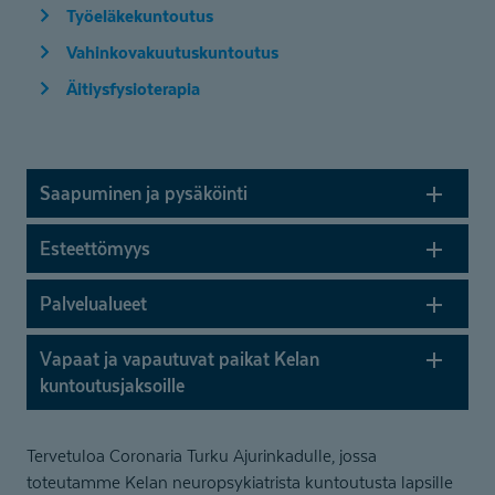
Työeläkekuntoutus
Vahinkovakuutuskuntoutus
Äitiysfysioterapia
Saapuminen ja pysäköinti
Esteettömyys
Palvelualueet
Vapaat ja vapautuvat paikat Kelan
kuntoutus­jaksoille
Tervetuloa Coronaria Turku Ajurinkadulle, jossa
toteutamme Kelan neuropsykiatrista kuntoutusta lapsille