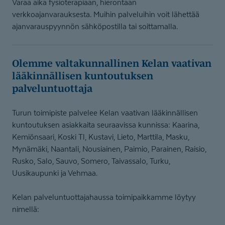
Varaa aika fysioterapiaan, hierontaan
verkkoajanvarauksesta. Muihin palveluihin voit lähettää
ajanvarauspyynnön sähköpostilla tai soittamalla.
Olemme valtakunnallinen Kelan vaativan
lääkinnällisen kuntoutuksen
palveluntuottaja
Turun toimipiste palvelee Kelan vaativan lääkinnällisen
kuntoutuksen asiakkaita seuraavissa kunnissa: Kaarina,
Kemiönsaari, Koski Tl, Kustavi, Lieto, Marttila, Masku,
Mynämäki, Naantali, Nousiainen, Paimio, Parainen, Raisio,
Rusko, Salo, Sauvo, Somero, Taivassalo, Turku,
Uusikaupunki ja Vehmaa.
Kelan palveluntuottajahaussa toimipaikkamme löytyy
nimellä: