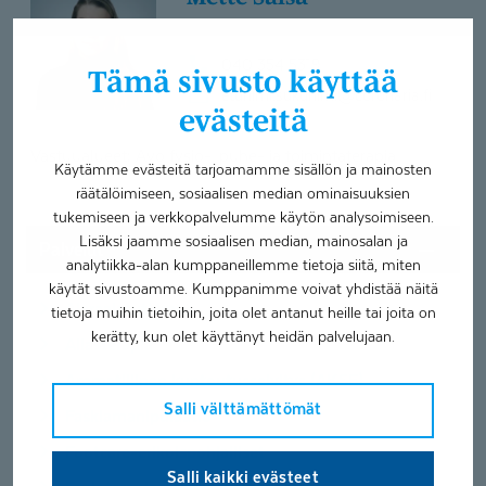
Palvelupäällikkö
040 354 5319
Tämä sivusto käyttää
etunimi.sukunimi@
coronaria.fi
evästeitä
Vastuualueet: Avo fysio-, puhe- ja toimintaterapia
Käytämme evästeitä tarjoamamme sisällön ja mainosten
räätälöimiseen, sosiaalisen median ominaisuuksien
tukemiseen ja verkkopalvelumme käytön analysoimiseen.
Lisäksi jaamme sosiaalisen median, mainosalan ja
Palvelut
analytiikka-alan kumppaneillemme tietoja siitä, miten
käytät sivustoamme. Kumppanimme voivat yhdistää näitä
Alaraajatutkimus
tietoja muihin tietoihin, joita olet antanut heille tai joita on
kerätty, kun olet käyttänyt heidän palvelujaan.
Allasterapia
Ammatillinen kuntoutusselvitys (AKSE)
Salli välttämättömät
Faskiamanipulaatio
Footcare-erikoispohjalliset
Salli kaikki evästeet