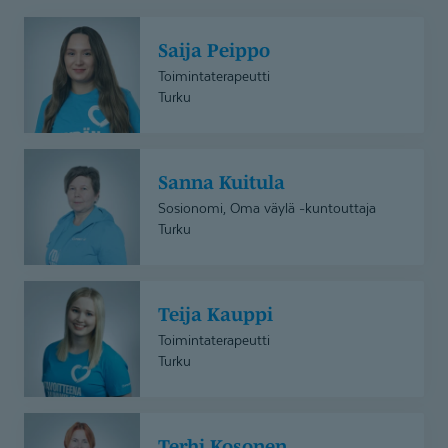
Saija
Saija Peippo
Peippo
Toimintaterapeutti
Turku
Sanna
Sanna Kuitula
Kuitula
Sosionomi, Oma väylä -kuntouttaja
Turku
Teija
Teija Kauppi
Kauppi
Toimintaterapeutti
Turku
Terhi
Terhi Kosonen
Kosonen