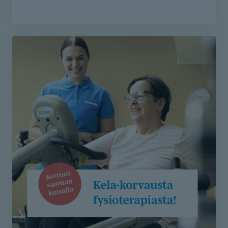
Itse maksavana asiakkaana fysioterapeutin,
toimintaterapian ja puheterapian käynnit on nyt
varattavissa soittamalla asiakaspalveluumme 010 525
8801 tai lähettämällä yhteydenottolomake.
Lähetä lomake - etsimme sinulle sopivan
toimintaterapeutin
Lähetä lomake - etsimme sinulle sopivan
puheterapeutin
Lähetä lomake - etsimme sinulle sopivan
fysioterapeutin
Varaa aika fysioterapiaan