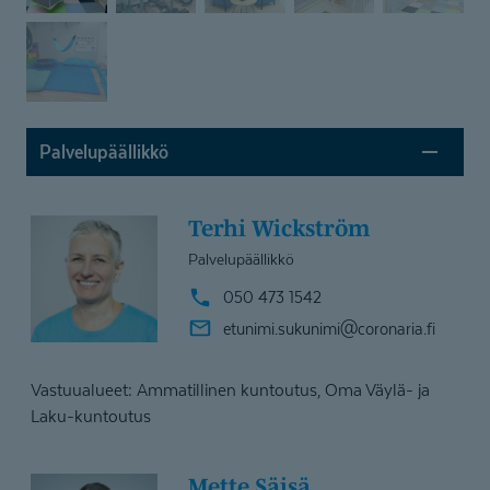
Palvelupäällikkö
Terhi Wickström
Palvelupäällikkö
050 473 1542
etunimi.sukunimi@
coronaria.fi
Vastuualueet: Ammatillinen kuntoutus, Oma Väylä- ja
Laku-kuntoutus
Mette Säisä