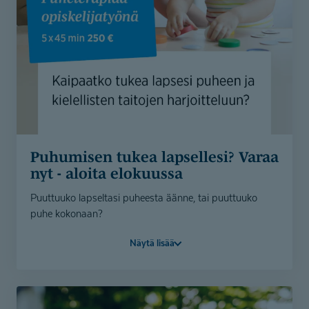
Varaa aika
Puhumisen tukea lapsellesi? Varaa
nyt - aloita elokuussa
Puuttuuko lapseltasi puheesta äänne, tai puuttuuko
puhe kokonaan?
Kaipaatko puheterapeuttista tukea puheen ja kielellisten
Näytä lisää
taitojen harjoitteluun?
Puheterapeuttiopiskelijan toteuttama viiden 45-
minuuttisen puheterapiakäynnin jakso varattavissa nyt
Lahteen, Poriin ja Turkuun.
Mahdollisuus myös etäpuheterapiaan.