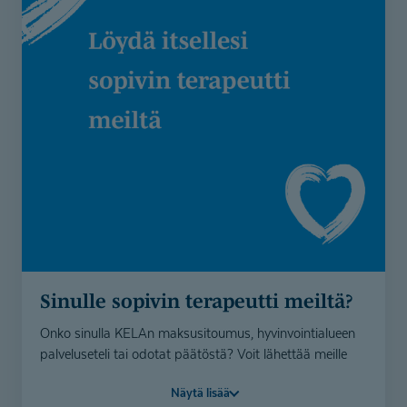
Sinulle sopivin terapeutti meiltä?
Onko sinulla KELAn maksusitoumus, hyvinvointialueen
palveluseteli tai odotat päätöstä? Voit lähettää meille
yhteydenottolomakkeella tietosi, niin etsimme sinulle
Näytä lisää
sopivan terapeutin valmiiksi.