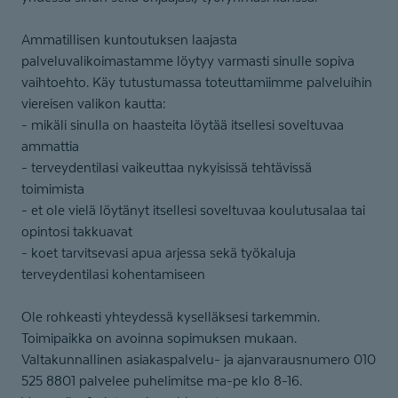
Ammatillisen kuntoutuksen laajasta
palveluvalikoimastamme löytyy varmasti sinulle sopiva
vaihtoehto. Käy tutustumassa toteuttamiimme palveluihin
viereisen valikon kautta:
- mikäli sinulla on haasteita löytää itsellesi soveltuvaa
ammattia
- terveydentilasi vaikeuttaa nykyisissä tehtävissä
toimimista
- et ole vielä löytänyt itsellesi soveltuvaa koulutusalaa tai
opintosi takkuavat
- koet tarvitsevasi apua arjessa sekä työkaluja
terveydentilasi kohentamiseen
Ole rohkeasti yhteydessä kyselläksesi tarkemmin.
Toimipaikka on avoinna sopimuksen mukaan.
Valtakunnallinen asiakaspalvelu- ja ajanvarausnumero 010
525 8801 palvelee puhelimitse ma-pe klo 8-16.