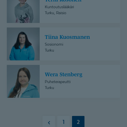
Kuntoutuslääkäri
Turku, Raisio
Tiina
Tiina Kuosmanen
Kuosmanen
Sosionomi
Turku
Wera
Wera Stenberg
Stenberg
Puheterapeutti
Turku
1
2
Edellinen