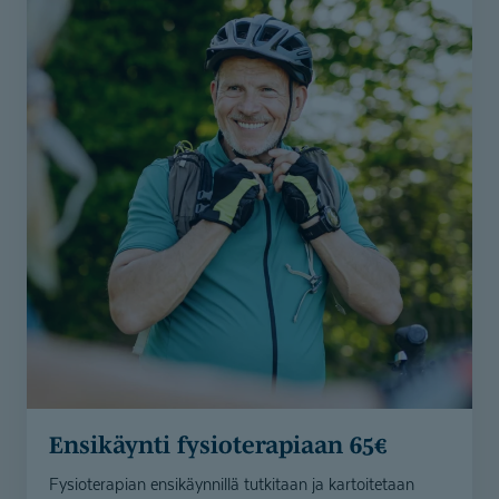
5 x 45 min. 250€
Soita ja kysy lisää:
Lahti
Reija Manner-Ojala
Reija.manner-ojala@coronaria.fi
Pori
Henna Erkkilä
henna.erkkila@coronaria.fi
Turku
Mette Säisä
mette.saisa@coronaria.fi
Lahti | Reija Manner-Ojala
Ensikäynti fysioterapiaan 65€
Pori | Henna Erkkilä
Fysioterapian ensikäynnillä tutkitaan ja kartoitetaan