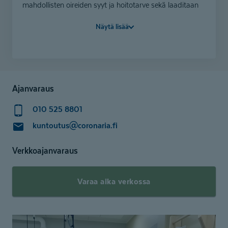
mahdollisten oireiden syyt ja hoitotarve sekä laaditaan
Turku | Mette Säisä
hoitosuunnitelma. Ensikäynnillä aloitetaan hoidolliset
Näytä lisää
toimenpiteet esimerkiksi kivun helpottamiseksi.
*Olet oikeutettu tarjoukseen, mikäli et ole käyttänyt
meidän palveluita vuoden 2025-26 aikana. Hintaan
sisältyy 8€ toimistomaksu.
Voit maksaa meillä myös hyvinvointiedulla.
Ajanvaraus
Varaa ensikäynti tästä
010 525 8801
kuntoutus@coronaria.fi
Verkkoajanvaraus
Varaa aika verkossa