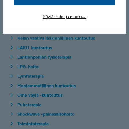
Fysioterapia
Fysioterapia ensikäynti 57 €
Näytä tiedot ja muokkaa
Hieronta
Ikääntyvien fysioterapia
Kelan vaativa lääkinnällinen kuntoutus
LAKU-kuntoutus
Lantionpohjan fysioterapia
LPG-hoito
Lymfaterapia
Moniammatillinen kuntoutus
Oma väylä -kuntoutus
Puheterapia
Shockwave -paineaaltohoito
Toimintaterapia