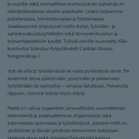
ja nuorille sekä ammatillisen kuntoutuksen palveluja eri
elämäntilanteissa oleville asiakkaille. Lisäksi tarjoamme
puheterapiaa, toimintaterapiaa ja fysioterapiaa.
Asiakkaamme ohjautuvat meille Kelan, työeläke- ja
vahinkovakuutusyhtiöiden sekä terveydenhuollon ja
työnantajasektorin kautta. Työssä oleville suunnattu Kiila-
kuntoutus toteutuu Kylpylähotelli Caribian tiloissa,
Kongressikuja 1.
Voit siis olla jo työelämässä tai vasta pyrkimässä sinne. Me
autamme sinua pääsemään, pysymään ja palaamaan
työelämään tai opintoihin – omassa tahdissasi. Palvelusta
riippuen, voimme toimia myös etänä.
Meillä on vahva osaaminen ammatillisten suunnitelmien
tekemisestä ja asiakkaittemme ohjaamisesta sekä
tukemisesta opinnoissa ja työelämässä. Jokaisen reitti on
yksilöllinen ja tämän johdosta eteneminen katsotaan
yhdessä sinun sekä ohjaajasi/työryhmäsi kanssa.