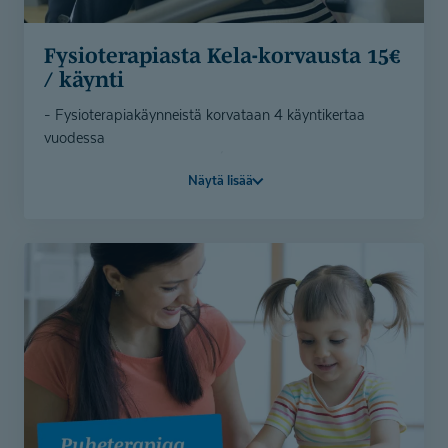
Fysiotera­piasta Kela-korvausta 15€
/ käynti
- Fysioterapiakäynneistä korvataan 4 käyntikertaa
vuodessa
- Korvauksen suuruus 15€ / kerta
Näytä lisää
- Korvaus huomioidaan suoraan käynnin hinnassa
- Voit myös ostaa 4 kerran fysioterapian sarjakortin ja
saat Kela-korvauksen verran alennusta suoraan kassalla
(etu 60€)
- Korvaus ei edellytä lääkärin lähetettä
Varaa aika ajanvarauksestamme.
4 kerran fysioterapian sarjakortti on ostettavissa
verkkokaupastamme ja saat korvauksen verran
alennusta kassalla.
Verkkokauppa