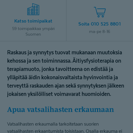
Katso toimipaikat
Soita 010 525 8801
59 toimipaikkaa ympäri
ma-pe 8-16
Suomen
Raskaus ja synnytys tuovat mukanaan muutoksia
kehossa ja sen toiminnassa. Äitiysfysioterapia on
terapiamuoto, jonka tavoitteena on edistää ja
ylläpitää äidin kokonaisvaltaista hyvinvointia ja
terveyttä raskauden ajan sekä synnytyksen jälkeen
jokaisen yksilölliset voimavarat huomioiden.
apua vatsalihasten erkaumaan
Vatsalihasten erkaumalla tarkoitetaan suorien
vatsalihasten erkaantumista toisistaan. Osalla erkauma ei