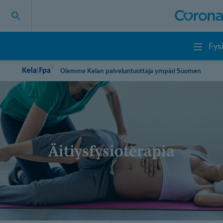
Fys
Fysioterapia
Olemme Kelan palveluntuottaja ympäri Suomen
Äitiysfysio­terapia