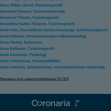
Anna-Riikka Jämsä, Psykoterapeutti
Annamari Paussoi, Työhönvalmentaja
Annamari Tihinen, Fysioterapeutti
Annastiina Kakko-Simpura, Fysioterapeutti
Anne Hahl, Ammatillinen kuntoutusohjaaja, työfysioterapeutti
Anne Halonen, Neuropsykologian erikoispsykologi
Anne Hiukka, Sosionomi
Anne Kettunen, Fysioterapeutti
Anne Korvenoja, Psykologi
Anne Lahdenmaa, Palvelupäällikkö
Anne Lehtinen, Sairaanhoitaja, neuropsykiatrinen valmentaja
A
Seuraava sivu asiantuntijalistaan (2/25)
s
i
a
n
Coronaria
t