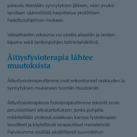
palaudu itsestään synnytyksen jälkeen, vaan avuksi
tarvitaan säännöllistä harjoittelua yksilöllisen
harjoitusohjelman mukaan.
Vatsalihasten erkauma voi oireilla alaselän ja lantion
kipuina sekä lantionpohjan toimintahäiriönä.
Äitiysfysio­terapia lähtee
muutoksista
Äitiysfysioterapeuttimme ovat erikoistuneet raskauden ja
synnytyksen mukanaan tuomiin muutoksiin.
Äitiysfysioterapiassa fysioterapeuttimme tekevät ensin
perusteellisen alkukartoituksen, jonka pohjalta
määritellään yhdessä asiakkaan kanssa fysioterapian
tavoitteet ja käytettävät terapeuttiset menetelmät.
Palvelumme sisältää yksilöllisesti suunnitellun