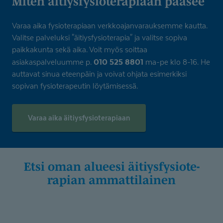
Miten äitiysfysio­te­rapiaan pääsee
Varaa aika fysioterapiaan verkkoajanvarauksemme kautta.
Valitse palveluksi "äitiysfysioterapia" ja valitse sopiva
paikkakunta sekä aika. Voit myös soittaa
010 525 8801
asiakaspalveluumme p.
ma-pe klo 8-16. He
auttavat sinua eteenpäin ja voivat ohjata esimerkiksi
sopivan fysioterapeutin löytämisessä.
Varaa aika äitiysfysioterapiaan
Etsi oman alueesi äitiysfysio­te­
rapian ammattilainen