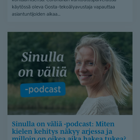
käytössä oleva Gosta-tekoälyavustaja vapauttaa
asiantuntijoiden aikaa...
Sinulla
on
väliä
-
podcast:
Miten
kielen
kehitys
näkyy
arjessa
ja
milloin
Sinulla on väliä -podcast: Miten
on
kielen kehitys näkyy arjessa ja
oikea
milloin on oikea aika hakea tukea?