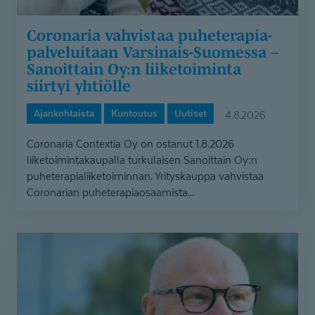
yhtiölle
Coronaria vahvistaa puheterapia­
pal­ve­luitaan Varsinais-Suomessa –
Sanoittain Oy:n liiketoiminta
siirtyi yhtiölle
Ajankohtaista
Kuntoutus
Uutiset
4.8.2026
Coronaria Contextia Oy on ostanut 1.8.2026
liiketoimintakaupalla turkulaisen Sanoittain Oy:n
puheterapialiiketoiminnan. Yrityskauppa vahvistaa
Coronarian puheterapiaosaamista...
65
vuotta
täyttäneiden
valinnanvapauskokeilu
laajenee 1.7. uusilla tutkimuksilla –