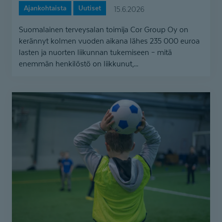
Ajankohtaista
Uutiset
15.6.2026
Suomalainen terveysalan toimija Cor Group Oy on
kerännyt kolmen vuoden aikana lähes 235 000 euroa
lasten ja nuorten liikunnan tukemiseen – mitä
enemmän henkilöstö on liikkunut,...
Cor Group
-
konsernissa kerätään jo
kolmatta
kertaa
rahaa
lasten
liikunnan
tukemiseen