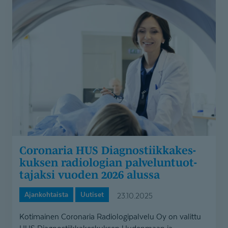
Coronaria
HUS
Diagnostiikkakeskuksen
radiologian
palveluntuottajaksi
vuoden
2026
alussa
Coronaria HUS Diagnostiik­ka­kes­
kuksen radiologian palveluntuot­
tajaksi vuoden 2026 alussa
Ajankohtaista
Uutiset
23.10.2025
Kotimainen Coronaria Radiologipalvelu Oy on valittu