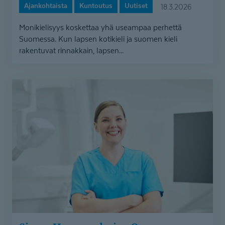
Ajankohtaista
Kuntoutus
Uutiset
18.3.2026
arjessa?
Monikielisyys koskettaa yhä useampaa perhettä
Suomessa. Kun lapsen kotikieli ja suomen kieli
rakentuvat rinnakkain, lapsen...
Sinun Hammashoiva Oy
ja Hoiva Hammaslaboratorio
Oy
Coronaria Hammaslääkäreiden
omistukseen
1.3.2026
–
toimipaikat
ja
palvelut
jatkavat
ennallaan