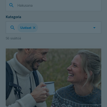
Kategoria
Uutiset
Valitse
kategoria
56 sisältöä
Coronaria
vahvistaa
puheterapiapalveluitaan
Varsinais-
Suomessa
–
Sanoittain
Oy:n
liiketoiminta
siirtyi