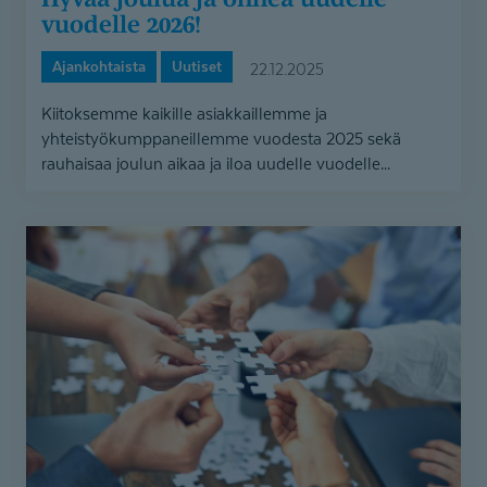
vuodelle 2026!
Ajankohtaista
Uutiset
22.12.2025
Kiitoksemme kaikille asiakkaillemme ja
yhteistyökumppaneillemme vuodesta 2025 sekä
rauhaisaa joulun aikaa ja iloa uudelle vuodelle...
Ikifit
Kuntoutus
Oy:n
Apilan
kuntoutuspalvelut
osaksi
Coronariaa