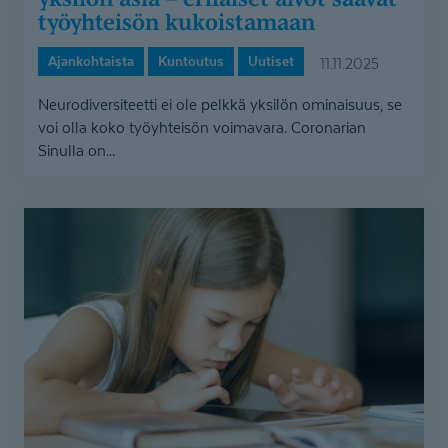
työyhteisön kukoistamaan
Ajankohtaista
Kuntoutus
Uutiset
11.11.2025
Neurodiversiteetti ei ole pelkkä yksilön ominaisuus, se
voi olla koko työyhteisön voimavara. Coronarian
Sinulla on...
Lastenpsykiatrin
vastaanotto
avautuu
Oulun
Sammakkotalolla