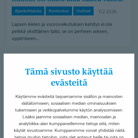
aika
hakea
Ajankohtaista
Kuntoutus
Uutiset
11.2.2026
tukea?
Lapsen kielen ja vuorovaikutuksen kehitys ei ole
pelkkä yksittäinen taito, se on perheen arkeen,
oppimiseen...
Oululaiset
seniorit
Tämä sivusto käyttää
ovat
evästeitä
löytäneet
hienosti Sammakkotalon Senioriklinikan
sekä
Käytämme evästeitä tarjoamamme sisällön ja mainosten
räätälöimiseen, sosiaalisen median ominaisuuksien
ajokorttitodistukset
tukemiseen ja verkkopalvelumme käytön analysoimiseen.
–
Lisäksi jaamme sosiaalisen median, mainosalan ja
lisäaikoja
analytiikka-alan kumppaneillemme tietoja siitä, miten
ja -
käytät sivustoamme. Kumppanimme voivat yhdistää näitä
resursseja
tietoja muihin tietoihin, joita olet antanut heille tai joita on