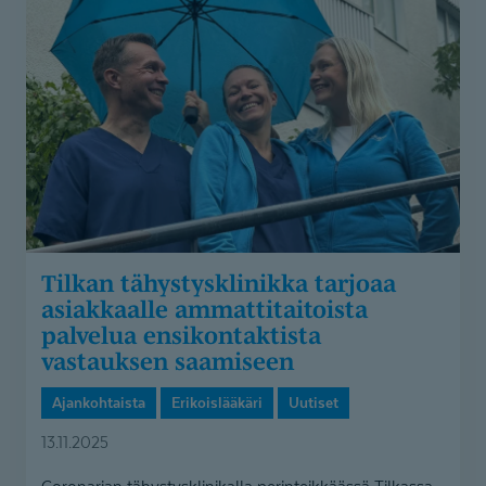
tähystysklinikka
tarjoaa
asiakkaalle
ammattitaitoista
palvelua
ensikontaktista
vastauksen
saamiseen
Tilkan tähystysk­linikka tarjoaa
asiakkaalle ammattitai­toista
palvelua ensikontaktista
vastauksen saamiseen
Ajankohtaista
Erikoislääkäri
Uutiset
13.11.2025