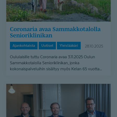
Coronaria avaa Sammakkotalolla
Senioriklinikan
Ajankohtaista
Uutiset
Yleislääkäri
28.10.2025
Oululaisille tuttu Coronaria avaa 3.11.2025 Oulun
Sammakkotalolla Senioriklinikan, jonka
kokonaispalveluihin sisältyy myös Kelan 65 vuotta...
Cor
Group
-
konserni
sai