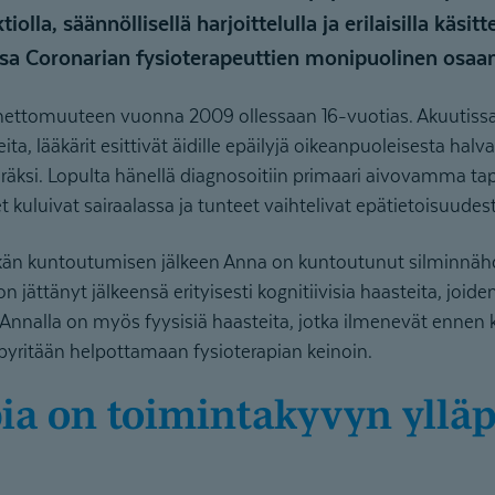
olla, säännöllisellä harjoittelulla ja erilaisilla käsitt
sa Coronarian fysioterapeuttien monipuolinen osaa
nettomuuteen vuonna 2009 ollessaan 16-vuotias. Akuutissa
ta, lääkärit esittivät äidille epäilyjä oikeanpuoleisesta hal
äräksi. Lopulta hänellä diagnosoitiin primaari aivovamma t
uluivat sairaalassa ja tunteet vaihtelivat epätietoisuudes
än kuntoutumisen jälkeen Anna on kuntoutunut silminnähd
jättänyt jälkeensä erityisesti kognitiivisia haasteita, joide
nnalla on myös fyysisiä haasteita, jotka ilmenevät ennen ka
 pyritään helpottamaan fysioterapian keinoin.