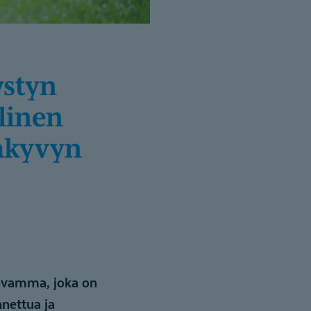
linen
takyvyn
vovamma, joka on
nettua ja