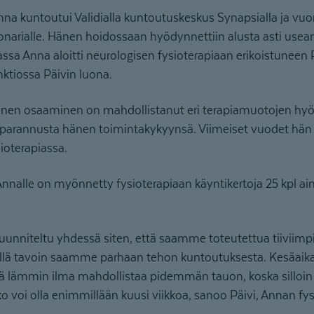
a kuntoutui Validialla kuntoutuskeskus Synapsialla ja vu
narialle. Hänen hoidossaan hyödynnettiin alusta asti use
ssa Anna aloitti neurologisen fysioterapiaan erikoistuneen 
ktiossa Päivin luona.
inen osaaminen on mahdollistanut eri terapiamuotojen hy
 parannusta hänen toimintakykyynsä. Viimeiset vuodet hän 
ioterapiassa.
Annalle on myönnetty fysioterapiaan käyntikertoja 25 kpl a
unniteltu yhdessä siten, että saamme toteutettua tiiviimpiä
 Tällä tavoin saamme parhaan tehon kuntoutuksesta. Kesäa
llä lämmin ilma mahdollistaa pidemmän tauon, koska sillo
ko voi olla enimmillään kuusi viikkoa, sanoo Päivi, Annan fys