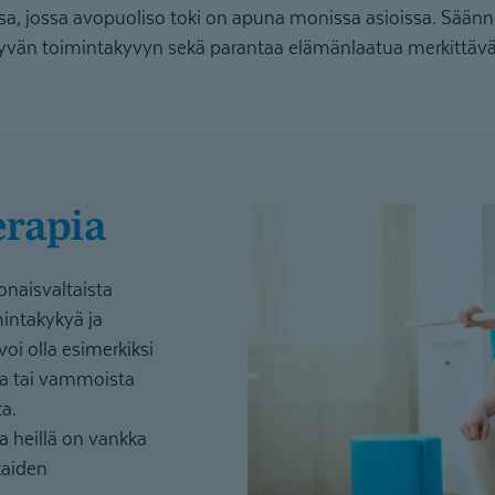
essa, jossa avopuoliso toki on apuna monissa asioissa. Sään
hyvän toimintakyvyn sekä parantaa elämänlaatua merkittävä
erapia
onaisvaltaista
mintakykyä ja
oi olla esimerkiksi
sta tai vammoista
ta.
a heillä on vankka
kaiden