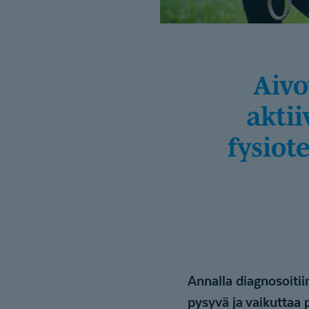
Aivovammasta huolimatta pystyn
akti
fysiot
Annalla diagnosoiti
pysyvä ja vaikuttaa 