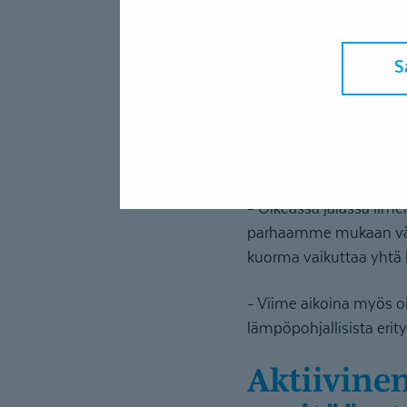
terapiakä
S
Terapiakäynnillä on ain
ja terapiahuoneessa. Pal
tekeminen keskittyy sop
yleensä jälkikäteen, jot
- Oikeassa jalassa ilmen
parhaamme mukaan vältt
kuorma vaikuttaa yhtä 
- Viime aikoina myös oi
lämpöpohjallisista erity
Aktiivinen vapaa-aika on tärkeää ja sitä