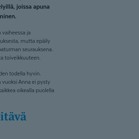
elyillä, joissa apuna
minen.
 vaiheessa ja
vauksesta, mutta epäily
apaturman seurauksena.
ta toiveikkuuteen.
en todella hyvin.
n vuoksi Anna ei pysty
ikkea oikealla puolella