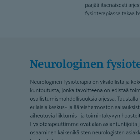
pärjää itsenäisesti arj
fysioterapiassa takaa 
Neurologinen fysiot
Neurologinen fysioterapia on yksilöllistä ja kok
kuntoutusta, jonka tavoitteena on edistää toi
osallistumismahdollisuuksia arjessa. Taustalla v
erilaisia keskus- ja ääreishermoston sairauksi
aiheutuvia liikkumis- ja toimintakyvyn haastei
Fysioterapeuttimme ovat alan asiantuntijoita j
osaaminen kaikenikäisten neurologisten asiak