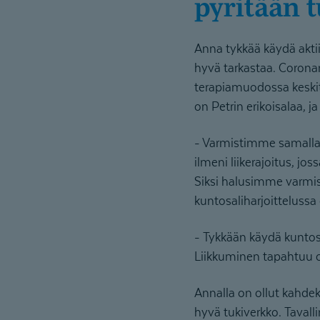
pyritään 
Anna tykkää käydä aktii
hyvä tarkastaa. Coronar
terapiamuodossa keskit
on Petrin erikoisalaa, 
- Varmistimme samalla, 
ilmeni liikerajoitus, jo
Siksi halusimme varmist
kuntosaliharjoittelussa
- Tykkään käydä kuntosal
Liikkuminen tapahtuu 
Annalla on ollut kahdek
hyvä tukiverkko. Tavall