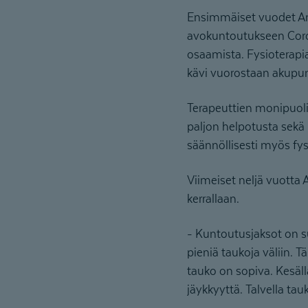
Ensimmäiset vuodet Ann
avokuntoutukseen Coro
osaamista. Fysioterapia
kävi vuorostaan akupun
Terapeuttien monipuol
paljon helpotusta sekä
säännöllisesti myös fys
Viimeiset neljä vuotta 
kerrallaan.
- Kuntoutusjaksot on su
pieniä taukoja väliin.
tauko on sopiva. Kesä
jäykkyyttä. Talvella tau