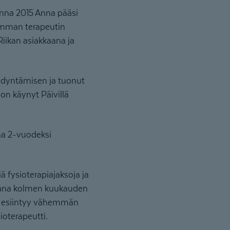
onna 2015 Anna pääsi
amman terapeutin
Riikan asiakkaana ja
ödyntämisen ja tuonut
on käynyt Päivillä
ina 2-vuodeksi
 fysioterapiajaksoja ja
ikana kolmen kuukauden
in esiintyy vähemmän
ioterapeutti.