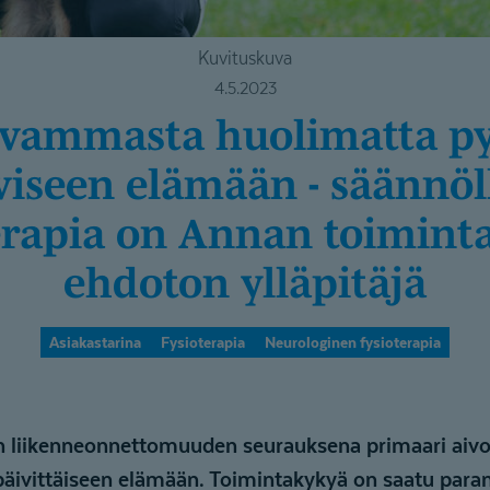
Kuvituskuva
4.5.2023
iviseen elämään - säännöl
erapia on Annan toimin
ehdoton ylläpitäjä
Asiakastarina
Fysioterapia
Neurologinen fysioterapia
in liikenneonnettomuuden seurauksena primaari ai
päivittäiseen elämään. Toimintakykyä on saatu paran