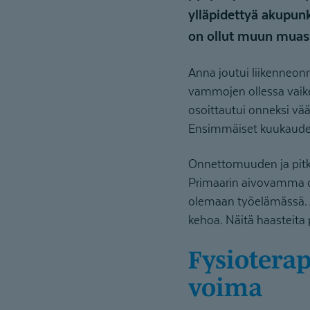
ylläpidettyä akupunkti
on ollut muun muas
Anna joutui liikenneon
vammojen ollessa vaikei
osoittautui onneksi vä
Ensimmäiset kuukaudet k
Onnettomuuden ja pitk
Primaarin aivovamma on 
olemaan työelämässä. A
kehoa. Näitä haasteita
Fysioterapia on toimintakyvyn ylläpitävä
voima