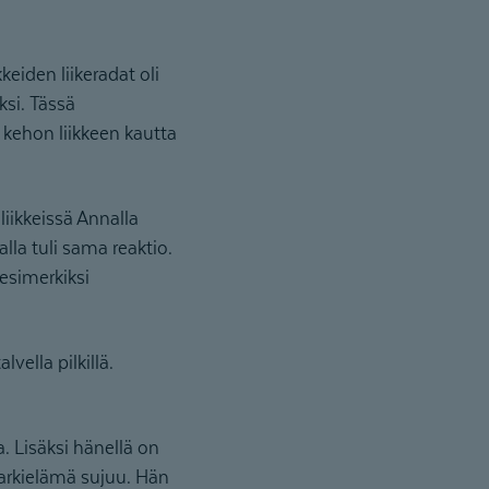
eiden liikeradat oli
ksi. Tässä
kehon liikkeen kautta
liikkeissä Annalla
alla tuli sama reaktio.
 esimerkiksi
vella pilkillä.
. Lisäksi hänellä on
 arkielämä sujuu. Hän