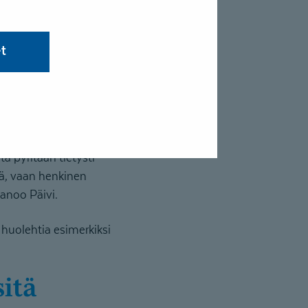
et
sesti monitoimisalissa
tiivista. Aktiivinen
mys ja kipu tulevat
tä pyritään tietysti
ä, vaan henkinen
anoo Päivi.
 huolehtia esimerkiksi