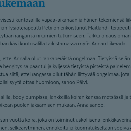
tukemaan
visesti kuntosalilla vapaa-aikanaan ja hänen tekemiensä liikk
ian fysioterapeutti Petri on erikoistunut Maitland- terapeuti
ytään rangan ja nikamien tutkimiseen. Tarkka ohjaus oman 
ja hän kävi kuntosalilla tarkistamassa myös Annan liikeradat.
ettei Annalla ollut rankaperäistä ongelmaa. Tietyissä selän 
ssa hengitys salpaantui ja kyljessä tietyistä pisteistä painelem
ua siitä, ettei rangassa ollut tähän liittyvää ongelmaa, jota
 olisi syytä ottaa huomioon, sanoo Päivi.
illa, body pumpissa, lenkkeillä koiran kanssa metsässä ja tal
oikean puolen jaksamisen mukaan, Anna sanoo.
san vuotta koira, joka on toiminut uskollisena lenkkikaverina
inen, selkeärytminen, ennakoitu ja kuormitukseltaan sopiva