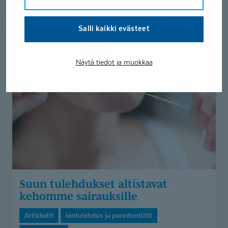
ärsytystä, punoitusta ja turvotusta....
Salli kaikki evästeet
Suun
tulehdukset
Näytä tiedot ja muokkaa
altistavat
kehomme
sairauksille
Suun tulehdukset altistavat
kehomme sairauksille
Artikkelit
Ientulehdus ja parodontiitti