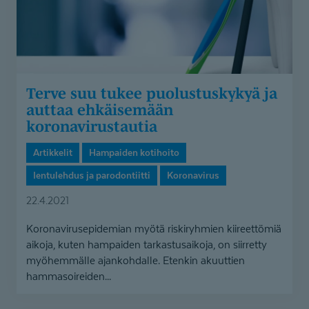
koronavirustautia
Terve suu tukee puolustuskykyä ja
auttaa ehkäisemään
koronavirustautia
Artikkelit
Hampaiden kotihoito
Ientulehdus ja parodontiitti
Koronavirus
22.4.2021
Koronavirusepidemian myötä riskiryhmien kiireettömiä
aikoja, kuten hampaiden tarkastusaikoja, on siirretty
myöhemmälle ajankohdalle. Etenkin akuuttien
hammasoireiden...