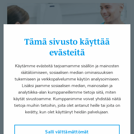
Ientulehdus
ja
parodontiitti
–
salakavala
Tämä sivusto käyttää
kansansairaus
evästeitä
Käytämme evästeitä tarjoamamme sisällön ja mainosten
räätälöimiseen, sosiaalisen median ominaisuuksien
tukemiseen ja verkkopalvelumme käytön analysoimiseen.
Lisäksi jaamme sosiaalisen median, mainosalan ja
Ientulehdus ja parodontiitti –
analytiikka-alan kumppaneillemme tietoja siitä, miten
salakavala kansansairaus
käytät sivustoamme. Kumppanimme voivat yhdistää näitä
tietoja muihin tietoihin, joita olet antanut heille tai joita on
Artikkelit
Ientulehdus ja parodontiitti
22.4.2021
kerätty, kun olet käyttänyt heidän palvelujaan.
Ientulehdus eli gingiviitti on yleinen ja lievä hampaiden
tukikudosten tulehdustila, joka aiheuttaa ienkudoksen
Salli välttämättömät