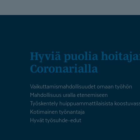
Hyviä puolia hoitajan työssä
Coronarialla
Vaikuttamismahdollisuudet omaan työhön
Mahdollisuus uralla etenemiseen
Työskentely huippuammattilaisista koostuvass
Kotimainen työnantaja
Hyvät työsuhde-edut