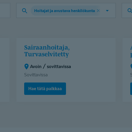
Hoitajat ja avustava henkilökunta
Valitse
työtehtävä
Sairaanhoitaja,
Avo
Sairaanhoitaja,
Avoin hake
Turvaselvitetty
hak
Turvaselvitetty
(Avoin
Posi
/
/
Avoin / sovittavissa
sovittavissa)
per
Sovittavissa
(Pos
Hae tätä paikkaa