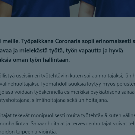
i meille. Työpaikkana Coronaria sopii erinomaisesti s
avaa ja mielekästä työtä, työn vapautta ja hyviä
ksia oman työn hallintaan.
llistyä useisiin eri työtehtäviin kuten sairaanhoitajaksi, lähih
i välinehuoltajaksi. Työmahdollisuuksia löytyy myös peruste
 joissa voidaan työskennellä esimerkiksi psykiatrisena saira
tyshoitajana, silmähoitajana sekä unihoitajana.
oitajat tekevät monipuolisesti muita työtehtäviä kuten väli
nonhallintaa. Sairaanhoitajat ja terveydenhoitajat voivat 
hoidon tarpeen arviointia.