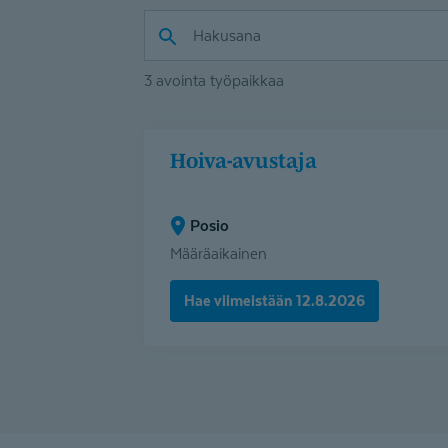
3 avointa työpaikkaa
Hoiva-
Hoiva-avustaja
avustaja
(Posio)
Posio
Määräaikainen
Hae viimeistään 12.8.2026