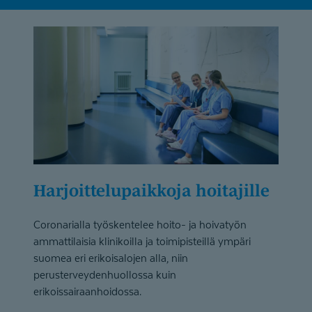
Harjoitte­lu­paikkoja hoitajille
Coronarialla työskentelee hoito- ja hoivatyön
ammattilaisia klinikoilla ja toimipisteillä ympäri
suomea eri erikoisalojen alla, niin
perusterveydenhuollossa kuin
erikoissairaanhoidossa.