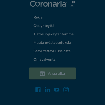
Coronaria
Rekry
Ota yhteyttä
Tietosuojakäytäntömme
Muuta evästeasetuksia
Saavutettavuusseloste
Omavalvonta
Varaa aika
Facebook
LinkedIn
Youtube
Instagram