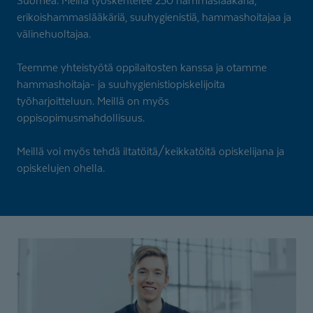
Suomea. Meillä työskentelee 250 hammaslääkäriä,
erikoishammaslääkäriä, suuhygienistiä, hammashoitajaa ja
välinehuoltajaa.
Teemme yhteistyötä oppilaitosten kanssa ja otamme
hammashoitaja- ja suuhygienistiopiskelijoita
työharjoitteluun. Meillä on myös
oppisopimusmahdollisuus.
Meillä voi myös tehdä iltatöitä/keikkatöitä opiskelijana ja
opiskelujen ohella.