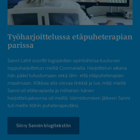
Työharjoit­telussa etäpuhete­rapian
parissa
Sanni Lahti suoritti logopedian opintoihinsa kuuluvan
loppuharjoittelun meillä Coronarialla. Harjoittelun aikana
hän pääsi tutustumaan sekä lähi- että etäpuheterapian
maailmaan. Klikkaa alla olevaa linkkiä ja lue, mitä mieltä
Sanni oli etäterapiasta ja millainen hänen
harjoittelujaksonsa oli meillä. Valmistumisen jälkeen Sanni
tuli meille töihin puheterapeutiksi.
Siirry Sannin blogitekstiin