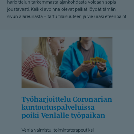
harjoittelun tarkemmasta ajankohdasta voidaan sopia
joustavasti. Kaikki avoinna olevat paikat löydät tämän
sivun alareunasta – tartu tilaisuuteen ja vie urasi eteenpäin!
Työharjoittelu Coronarian
kuntoutus­pal­ve­luissa
poiki Venlalle työpaikan
Venla valmistui toimintaterapeutiksi