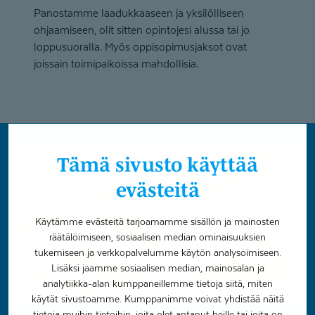
Panostamme laadukkaaseen ja yksilölliseen
ohjaamiseen, olit sitten opintojesi alussa tai jo
loppusuoralla. Myös oppisopimusjaksot ovat
joissain toimipaikoissa mahdollisia.
Tämä sivusto käyttää
evästeitä
Käytämme evästeitä tarjoamamme sisällön ja mainosten
räätälöimiseen, sosiaalisen median ominaisuuksien
tukemiseen ja verkkopalvelumme käytön analysoimiseen.
Lisäksi jaamme sosiaalisen median, mainosalan ja
analytiikka-alan kumppaneillemme tietoja siitä, miten
käytät sivustoamme. Kumppanimme voivat yhdistää näitä
tietoja muihin tietoihin, joita olet antanut heille tai joita on