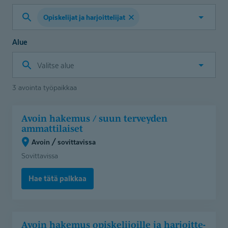
Opiskelijat ja harjoittelijat
Valitse
työtehtävä
Alue
Valitse
alue
3 avointa työpaikkaa
Avoin
Avoin hakemus / suun terveyden
hakemus
ammattilaiset
/
Avoin / sovittavissa
suun
Sovittavissa
terveyden
ammattilaiset
Hae tätä paikkaa
(Avoin
/
sovittavissa)
Avoin
Avoin hakemus opiskelijoille ja harjoitte­