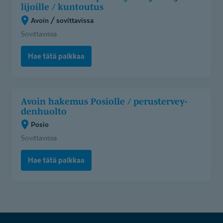
hakemus
li­joille / kuntoutus
opiskelijoille
Avoin / sovittavissa
ja
Sovittavissa
harjoittelijoille
/
Hae tätä paikkaa
kuntoutus
(Avoin
/
Avoin
sovittavissa)
Avoin hakemus Posiolle / perustervey­
hakemus
denhuolto
Posiolle
Posio
/
Sovittavissa
perusterveydenhuolto
(Posio)
Hae tätä paikkaa