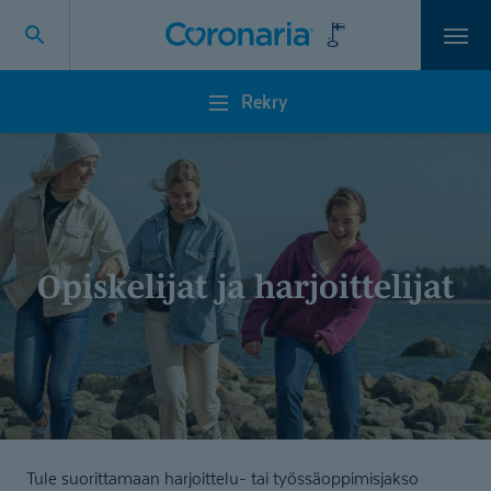
Vali
Rekry
Rekry
Opiskelijat ja harjoittelijat
Tule suorittamaan harjoittelu- tai työssäoppimisjakso