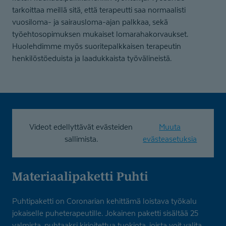
tarkoittaa meillä sitä, että terapeutti saa normaalisti
vuosiloma- ja sairausloma-ajan palkkaa, sekä
työehtosopimuksen mukaiset lomarahakorvaukset.
Huolehdimme myös suoritepalkkaisen terapeutin
henkilöstöeduista ja laadukkaista työvälineistä.
Videot edellyttävät evästeiden
Muuta
sallimista.
evästeasetuksia
Materiaali­paketti Puhti
Puhtipaketti on Coronarian kehittämä loistava työkalu
jokaiselle puheterapeutille. Jokainen paketti sisältää 25
valmista, puhtaaksi kirjoitettua tuokiota, joista voit valita