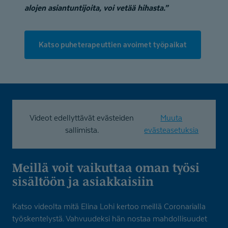
alojen asiantuntijoita, voi vetää hihasta.”
Katso puheterapeuttien avoimet työpaikat
Videot edellyttävät evästeiden
Muuta
sallimista.
evästeasetuksia
Meillä voit vaikuttaa oman työsi
sisältöön ja asiakkaisiin
Katso videolta mitä Elina Lohi kertoo meillä Coronarialla
työskentelystä. Vahvuudeksi hän nostaa mahdollisuudet