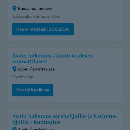
Tampere)
Kuusamo, Tampere
Toistaiseksi voimassa oleva
Hae viimeistään 23.8.2026
Avoin
Avoin hakemus / kuntoutuksen
hakemus
ammattilaiset
/
Avoin / sovittavissa
kuntoutuksen
Sovittavissa
ammattilaiset
(Avoin
Hae tätä paikkaa
/
sovittavissa)
Avoin
Avoin hakemus opiskelijoille ja harjoitte­
hakemus
li­joille / kuntoutus
opiskelijoille
Avoin / sovittavissa