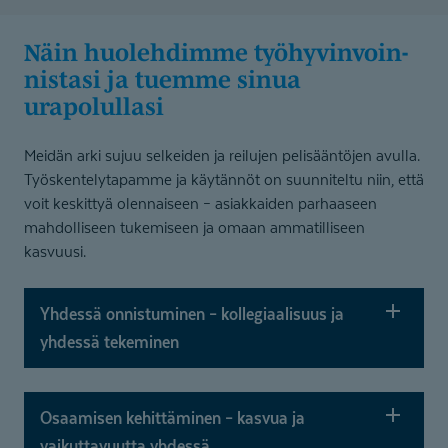
Näin huolehdimme työhyvinvoin­
nistasi ja tuemme sinua
urapolullasi
Meidän arki sujuu selkeiden ja reilujen pelisääntöjen avulla.
Työskentelytapamme ja käytännöt on suunniteltu niin, että
voit keskittyä olennaiseen – asiakkaiden parhaaseen
mahdolliseen tukemiseen ja omaan ammatilliseen
kasvuusi.
Yhdessä onnistuminen – kollegiaalisuus ja
yhdessä tekeminen
Osaamisen kehittäminen – kasvua ja
vaikuttavuutta yhdess
ä