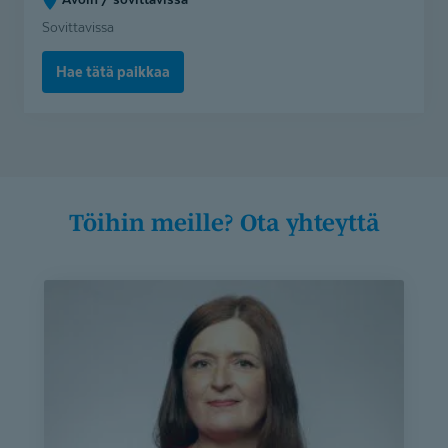
ja
Sovittavissa
harjoittelijoille
/
Hae tätä paikkaa
kuntoutus
(Avoin
/
sovittavissa)
Töihin meille? Ota yhteyttä