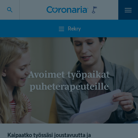
Vali
Rekry
Rekry
Avoimet työpaikat
puheterapeuteille
Kaipaatko työssäsi joustavuutta ja