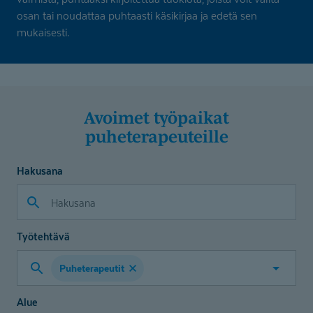
osan tai noudattaa puhtaasti käsikirjaa ja edetä sen
mukaisesti.
Avoimet työpaikat
puheterapeuteille
Hakusana
Työtehtävä
Puheterapeutit
Valitse
työtehtävä
Alue