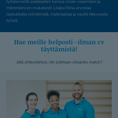
työskennellä asiakkaiden kanssa oman osaamisen ja
mielenkiinnon mukaisesti. Lisäksi Elina arvostaa
laadukkaita työvälineitä, materiaaleja ja nauttii liikkuvasta
työstä.
hae meille helposti - ilman cv
täyttämistä!
Jätä yhteystietosi, niin jutellaan ollaanko match?