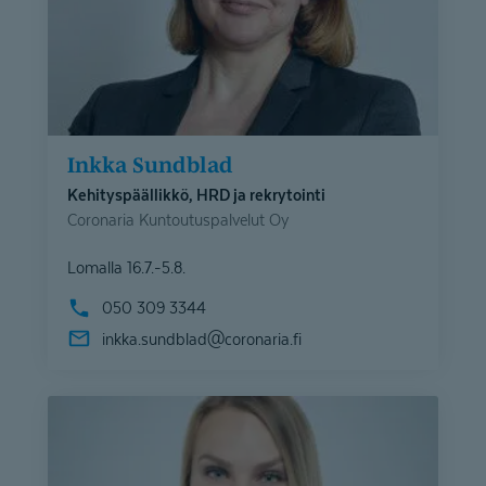
Inkka Sundblad
Kehityspäällikkö, HRD ja rekrytointi
Coronaria Kuntoutuspalvelut Oy
Lomalla 16.7.-5.8.
050 309 3344
inkka.sundblad@
coronaria.fi