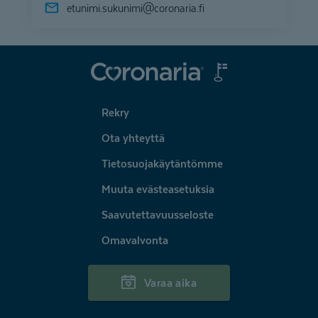
etunimi.sukunimi@
coronaria.fi
Coronaria
Rekry
Ota yhteyttä
Tietosuojakäytäntömme
Muuta evästeasetuksia
Saavutettavuusseloste
Omavalvonta
Varaa aika