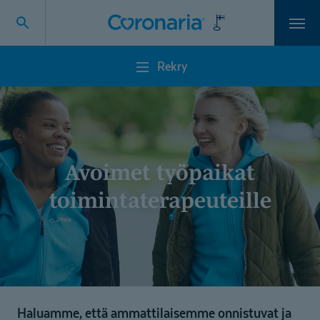
Vali
Rekry
Rekry
Avoimet työpaikat
toimintate­ra­peuteille
Haluamme, että ammattilaisemme onnistuvat ja