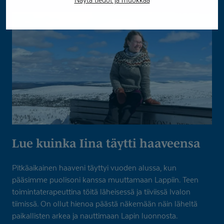
Lue kuinka Iina täytti haaveensa
Pitkäaikainen haaveni täyttyi vuoden alussa, kun
pääsimme puolisoni kanssa muuttamaan Lappiin. Teen
toimintaterapeuttina töitä läheisessä ja tiiviissä Ivalon
tiimissä. On ollut hienoa päästä näkemään näin läheltä
paikallisten arkea ja nauttimaan Lapin luonnosta.