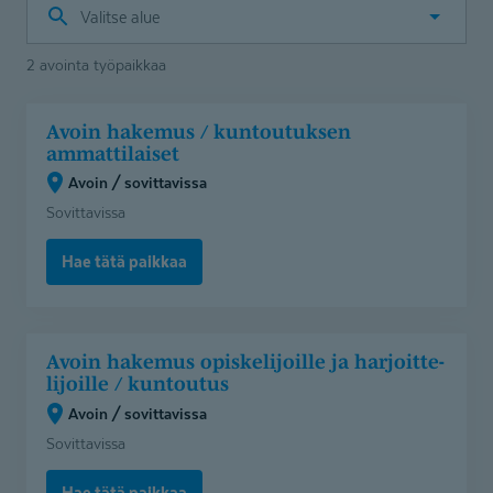
Valitse
alue
2 avointa työpaikkaa
Avoin
Avoin hakemus / kuntoutuksen
hakemus
ammattilaiset
/
Avoin / sovittavissa
kuntoutuksen
Sovittavissa
ammattilaiset
(Avoin
Hae tätä paikkaa
/
sovittavissa)
Avoin
Avoin hakemus opiskelijoille ja harjoitte­
hakemus
li­joille / kuntoutus
opiskelijoille
Avoin / sovittavissa
ja
Sovittavissa
harjoittelijoille
/
Hae tätä paikkaa