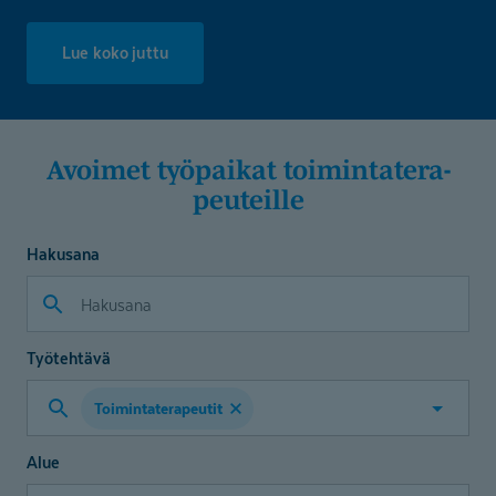
Lue koko juttu
Avoimet työpaikat toimintate­ra­
peuteille
Hakusana
Työtehtävä
Toimintaterapeutit
Valitse
työtehtävä
Alue