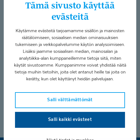
Videot edellyttävät
Muuta
Tämä sivusto käyttää
evästeiden sallimista.
evästeasetuksia
evästeitä
Käytämme evästeitä tarjoamamme sisällön ja mainosten
Sanna Keto – "Coronaria tukee
räätälöimiseen, sosiaalisen median ominaisuuksien
työn ja elämän tasapainoa"
tukemiseen ja verkkopalvelumme käytön analysoimiseen.
Lisäksi jaamme sosiaalisen median, mainosalan ja
"Coronariassa painotetaan, että muista huolehtia
analytiikka-alan kumppaneillemme tietoja siitä, miten
itsestäsi, että jaksat hyvin töissä ja vapaa-aikana.
käytät sivustoamme. Kumppanimme voivat yhdistää näitä
tietoja muihin tietoihin, joita olet antanut heille tai joita on
Coronaria on luotettava työnantaja, se on paras
kerätty, kun olet käyttänyt heidän palvelujaan.
asia." Katso videolta mitä Sanna kertoo Coronarialla
työskentelystä.
Salli välttämättömät
Katso toimintaterapeuttien avoimet
työpaikat
Salli kaikki evästeet
Näytä tiedot ja muokkaa