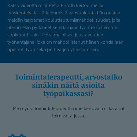
Katso videolta mitä Petra Enroth kertoo meillä
työskentelystä. Tärkeimmistä vahvuuksista hän nostaa
meidän tarjoamat kouluttautumismahdollisuudet, joita
olemmekin pyrkineet kehittämään työntekijöillemme
sopiviksi. Lisäksi Petra mainitsee joustavuuden
työnantajana, joka on mahdollistanut hänen kohdallaan
opinnot, työn sekä perhearjen yhdistämisen.
toimintate­ra­peutti, arvostatko
sinäkin näitä asioita
työpaikassasi?
Me myös. Toimintaterapeuttimme kertovat mitkä asiat
toimivat arjessa.