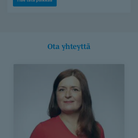
kuntoutus
(Avoin
/
sovittavissa)
Ota yhteyttä