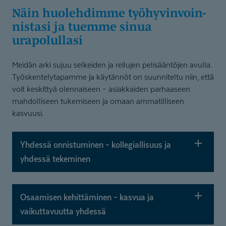
Näin huolehdimme työhyvinvoin­
nistasi ja tuemme sinua
urapolullasi
Meidän arki sujuu selkeiden ja reilujen pelisääntöjen avulla.
Työskentelytapamme ja käytännöt on suunniteltu niin, että
voit keskittyä olennaiseen – asiakkaiden parhaaseen
mahdolliseen tukemiseen ja omaan ammatilliseen
kasvuusi.
Yhdessä onnistuminen – kollegiallisuus ja
yhdessä tekeminen
Osaamisen kehittäminen – kasvua ja
vaikuttavuutta yhdess
ä