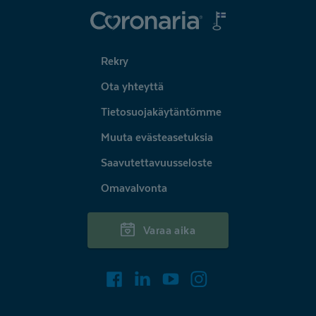
Coronaria
Rekry
Ota yhteyttä
Tietosuojakäytäntömme
Muuta evästeasetuksia
Saavutettavuusseloste
Omavalvonta
Varaa aika
Facebook
LinkedIn
Youtube
Instagram