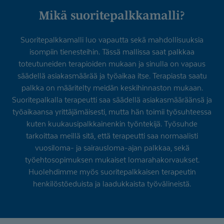
Mikä suoritepalk­kamalli?
Suoritepalkkamalli luo vapautta sekä mahdollisuuksia
isompiin tienesteihin. Tässä mallissa saat palkkaa
toteutuneiden terapioiden mukaan ja sinulla on vapaus
säädellä asiakasmäärää ja työaikaa itse. Terapiasta saatu
palkka on määritelty meidän keskihinnaston mukaan.
Suoritepalkalla terapeutti saa säädellä asiakasmääräänsä ja
työaikaansa yrittäjämäisesti, mutta hän toimii työsuhteessa
kuten kuukausipalkkainenkin työntekijä. Työsuhde
tarkoittaa meillä sitä, että terapeutti saa normaalisti
vuosiloma- ja sairausloma-ajan palkkaa, sekä
työehtosopimuksen mukaiset lomarahakorvaukset.
Huolehdimme myös suoritepalkkaisen terapeutin
henkilöstöeduista ja laadukkaista työvälineistä.