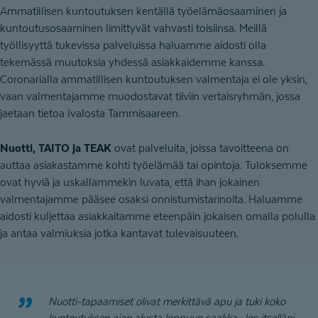
Ammatillisen kuntoutuksen kentällä työelämäosaaminen ja
kuntoutusosaaminen limittyvät vahvasti toisiinsa. Meillä
työllisyyttä tukevissa palveluissa haluamme aidosti olla
tekemässä muutoksia yhdessä asiakkaidemme kanssa.
Coronarialla ammatillisen kuntoutuksen valmentaja ei ole yksin,
vaan valmentajamme muodostavat tiiviin vertaisryhmän, jossa
jaetaan tietoa Ivalosta Tammisaareen.
Nuotti, TAITO ja TEAK
ovat palveluita, joissa tavoitteena on
auttaa asiakastamme kohti työelämää tai opintoja. Tuloksemme
ovat hyviä ja uskallammekin luvata, että ihan jokainen
valmentajamme pääsee osaksi onnistumistarinoita. Haluamme
aidosti kuljettaa asiakkaitamme eteenpäin jokaisen omalla polulla
ja antaa valmiuksia jotka kantavat tulevaisuuteen.
Nuotti-tapaamiset olivat merkittävä apu ja tuki koko
kuntoutuksen ajan alusta loppuun saakka. Jos itselläni