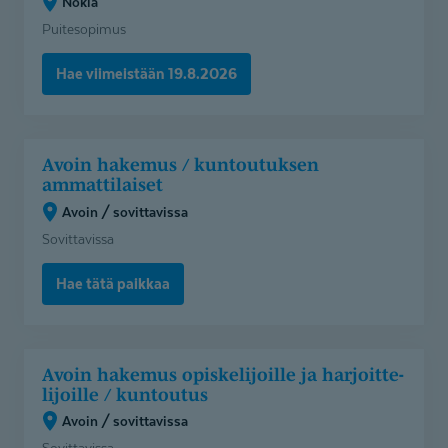
Nokia
Puitesopimus
Hae viimeistään 19.8.2026
Avoin
Avoin hakemus / kuntoutuksen
hakemus
ammattilaiset
/
Avoin / sovittavissa
kuntoutuksen
Sovittavissa
ammattilaiset
(Avoin
Hae tätä paikkaa
/
sovittavissa)
Avoin
Avoin hakemus opiskelijoille ja harjoitte­
hakemus
li­joille / kuntoutus
opiskelijoille
Avoin / sovittavissa
ja
Sovittavissa