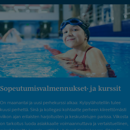
Sopeutumis­val­men­nukset- ja kurssit
On maanantai ja uusi perhekurssi alkaa: Kylpylähotelliin tulee
kuusi perhettä. Sinä ja kollegasi kohtaatte perheen kiireettömästi
viikon ajan erilaisten harjoitusten ja keskustelujen parissa. Viikosta
on tarkoitus luoda asiakkaalle voimaannuttava ja vertaistuellinen,