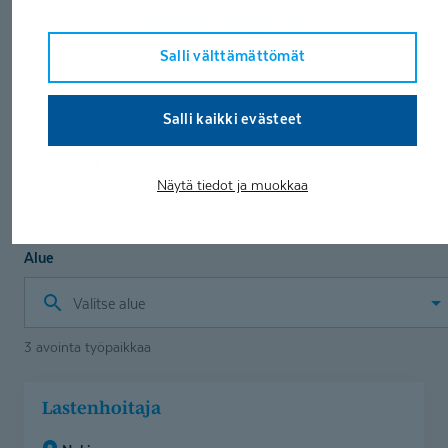
asiantuntijoille
Salli välttämättömät
Hakusana
Salli kaikki evästeet
Työtehtävä
Näytä tiedot ja muokkaa
Moniammatillisen kuntoutuksen asiantuntijat
Valitse
työtehtävä
Alue
Valitse
alue
3 avointa työpaikkaa
Lastenhoitaja
Lastenhoitaja
(Nokia)