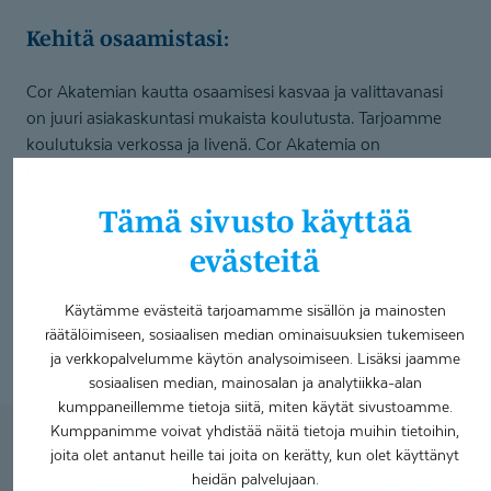
Kehitä osaamistasi:
Cor Akatemian kautta osaamisesi kasvaa ja valittavanasi
on juuri asiakaskuntasi mukaista koulutusta. Tarjoamme
koulutuksia verkossa ja livenä. Cor Akatemia on
rakennettu yhdessä asiantuntijoidemme kanssa.
Tämä sivusto käyttää
Apua suunnitte­lu­työssä:
evästeitä
Mahdollistamme, että kuntoutusprosessimme ovat
ammattilaiselle mahdollisimman sujuvia. Meillä ei tarvitse
Käytämme evästeitä tarjoamamme sisällön ja mainosten
tehdä suunnittelutyötä yksin, vaan apunasi ovat valmiit
räätälöimiseen, sosiaalisen median ominaisuuksien tukemiseen
mallimme ja pohjamme.
ja verkkopalvelumme käytön analysoimiseen. Lisäksi jaamme
sosiaalisen median, mainosalan ja analytiikka-alan
kumppaneillemme tietoja siitä, miten käytät sivustoamme.
Kumppanimme voivat yhdistää näitä tietoja muihin tietoihin,
Avoimet työpaikat
joita olet antanut heille tai joita on kerätty, kun olet käyttänyt
moniammatillisen kuntoutuksen
heidän palvelujaan.