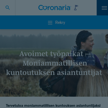
Va
Rekry
Rekry
Avoimet työpaikat –
Moniammatillisen
kuntoutuksen asiantuntijat
Tervetuloa moniammatillisen kuntouksen asiantuntijaksi