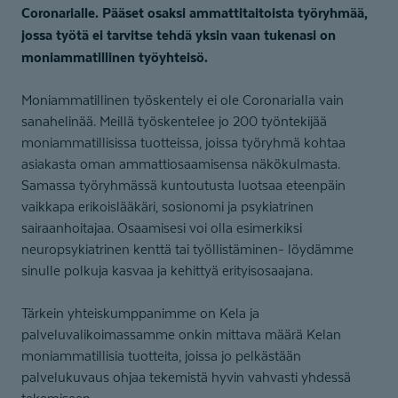
Coronarialle. Pääset osaksi ammattitaitoista työryhmää,
jossa työtä ei tarvitse tehdä yksin vaan tukenasi on
moniammatillinen työyhteisö.
Moniammatillinen työskentely ei ole Coronarialla vain
sanahelinää. Meillä työskentelee jo 200 työntekijää
moniammatillisissa tuotteissa, joissa työryhmä kohtaa
asiakasta oman ammattiosaamisensa näkökulmasta.
Samassa työryhmässä kuntoutusta luotsaa eteenpäin
vaikkapa erikoislääkäri, sosionomi ja psykiatrinen
sairaanhoitajaa. Osaamisesi voi olla esimerkiksi
neuropsykiatrinen kenttä tai työllistäminen- löydämme
sinulle polkuja kasvaa ja kehittyä erityisosaajana.
Tärkein yhteiskumppanimme on Kela ja
palveluvalikoimassamme onkin mittava määrä Kelan
moniammatillisia tuotteita, joissa jo pelkästään
palvelukuvaus ohjaa tekemistä hyvin vahvasti yhdessä