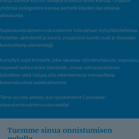
missä toimitte kurssin vetäjinä yhdessä tiimisi kanssa. Ohjaatte
yhdessä kollegoidesi kanssa perheitä käyden läpi erilaisia
aihealueita.
Sopeutumisvalmennuskurssimme toteutetaan kylpylähotelleissa.
Hotellien aktiviteetit ja kaunis ympäröivä luonto ovat jo itsessään
kuntouttavia elementtejä.
Kurssityö sopii ihmiselle, joka rakastaa ryhmänohjausta, sopeutuu
nopeasti vaihtuviinkin tilanteisiin, omaa voimavaraistavan
työotteen sekä haluaa olla rakentamassa voimauttavia
kokonaisuuksia asiakkaillemme.
Tämä voi olla arkeasi, kun työskentelet Coronarian
sopeutumisvalmennuskursseilla!
Tuemme sinua onnistumisen
polulla