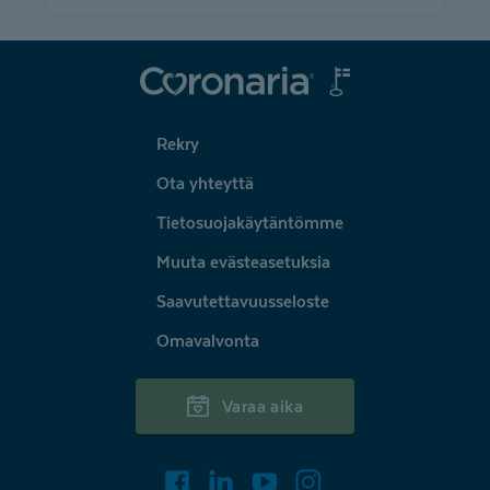
Coronaria
Rekry
Ota yhteyttä
Tietosuojakäytäntömme
Muuta evästeasetuksia
Saavutettavuusseloste
Omavalvonta
Varaa aika
Facebook
LinkedIn
Youtube
Instagram