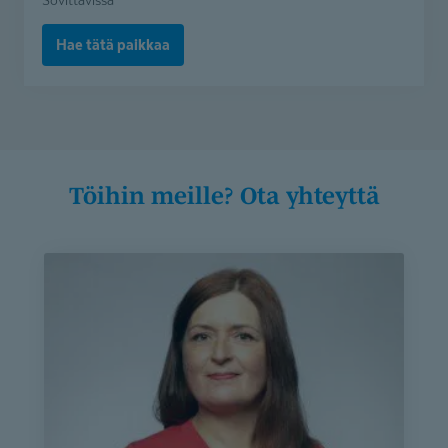
harjoittelijoille
/
Hae tätä paikkaa
kuntoutus
(Avoin
/
sovittavissa)
Töihin meille? Ota yhteyttä