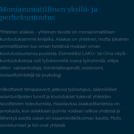
Moniammatillinen yksilö- ja
perhekuntoutus
Yhteinen asiakas - yhteinen tavoite on moniammatillisen
kuntoutuksemme kivijalka. Asiakas on yhteinen, mutta jokainen
ammattilainen tuo oman twistinsä mukaan oman
koulutustaustansa puolesta. Esimerkiksi LAKU- tai Oma väylä -
kuntoutuksessa voit työskennellä osana työryhmää, olitpa
sitten sairaanhoitaja, toimintaterapeutti, sosionomi,
sosiaalityöntekijä tai psykologi.
Viikoittaiset tiimipalaverit, jatkuva työnohjaus, säännölliset
asiantuntijoiden tunnit ja koulutukset tukevat yhteisten
tavoitteiden toteutumista. Haastavissa asiakastilanteissa on
arvokasta, kun asiakkaan pulmia voidaan ratkoa yhdessä ja
lähestyä asioita usean eri osaamisnäkökulman kautta. Myös
onnistumiset ja ilot ovat yhteisiä.