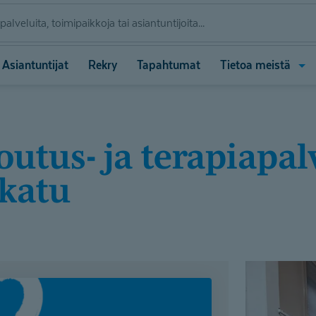
Ava
Asiantuntijat
Rekry
Tapahtumat
Tietoa meistä
vali
(Tie
meis
nkatu