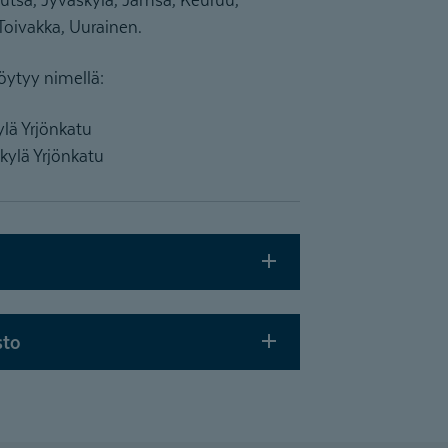
Toivakka, Uurainen.
ytyy nimellä:
ylä Yrjönkatu
kylä Yrjönkatu
sto