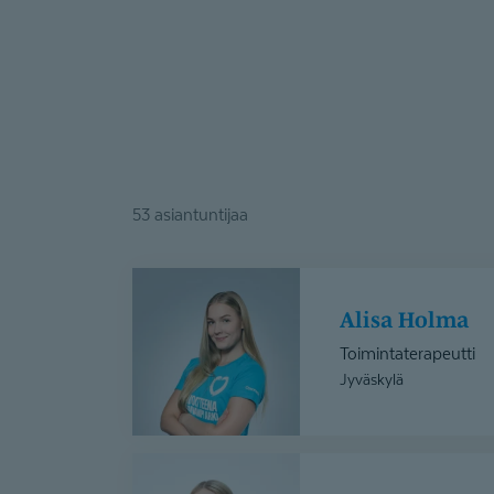
53 asiantuntijaa
Alisa
Holma
Alisa Holma
Toimintaterapeutti
Jyväskylä
Anu