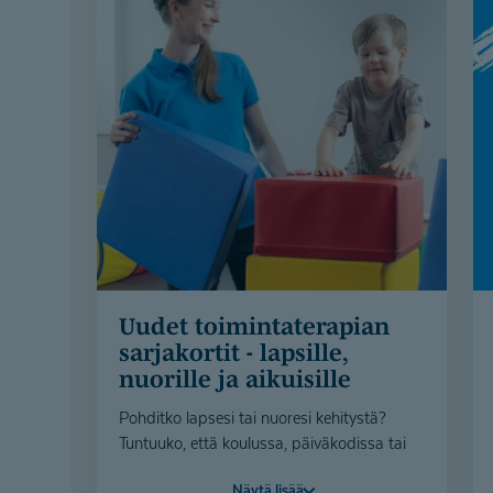
Uudet toimintate­rapian
sarjakortit - lapsille,
nuorille ja aikuisille
Pohditko lapsesi tai nuoresi kehitystä?
Tuntuuko, että koulussa, päiväkodissa tai
kaverisuhteissa toimiminen kuormittaa?
Näytä lisää