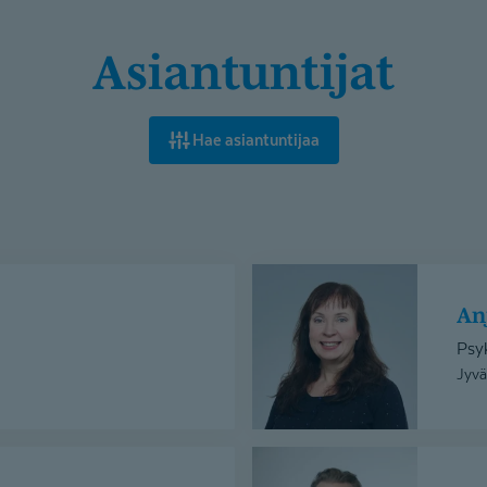
Asiantuntijat
Hae asiantuntijaa
Anja
Venäläinen
A
Psy
Jyvä
Ari