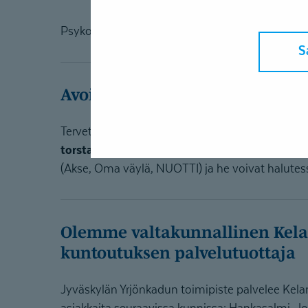
Psykoterapiapalvelujen tiedustelut palvelupäälli
S
Avoimet ovet - Tervetuloa tut
Tervetuloa tutustumaan tiloihimme ja asiantu
torstai klo 12-13.
Asiantuntijoiltamme voit kysy
(Akse, Oma väylä, NUOTTI) ja he voivat halutes
Olemme valtakunnallinen Kelan vaativan lääkinnällisen
kuntoutuksen palvelutuottaja
Jyväskylän Yrjönkadun toimipiste palvelee Kela
asiakkaita seuraavissa kunnissa: Hankasalmi, J