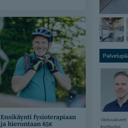
valmiiksi.
Itse maksavana asiakkaana
fysioterapeutin, toimintaterapian ja
puheterapian käynnit on nyt varattavissa
soittamalla asiakaspalveluumme 010 525
8801 tai lähettämällä yhteydenottolomake.
Palvelupä
Lähetä lomake - etsimme sinulle
sopivan toimintaterapeutin
Lähetä lomake - etsimme sinulle
sopivan puheterapeutin
Lähetä lomake - etsimme sinulle
sopivan fysioterapeutin
Varaa aika fysioterapiaan
Ensikäynti fysioterapiaan
Vastuualueet:
ja hierontaan 65€
kuntoutus