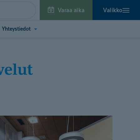
Varaa aika
Valikko
a
Avaa
Yhteystiedot
kko
valikko
toa
(Yhteystiedot)
tä)