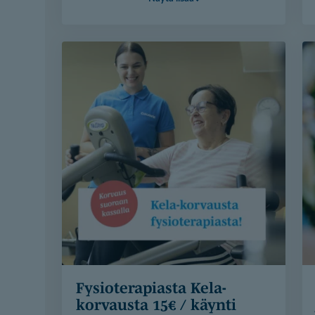
Kaipaatteko tukea arjen sujumiseen,
omatoimisuuteen tai tunnesäätelyyn?
Toimintaterapian sarjakortti tarjoaa
matalan kynnyksen tuen ja saat
toimintaterapiakäynnit edullisemmin.
Työskentelemme sekä taitojen että arjen
rakenteiden parissa, jotta arki olisi
sujuvampaa ja kevyempää koko perheelle.
Etsimme teille sopivimman terapeutin.
Sarjakortit ovat nyt saatavilla Jämsässä,
Jyväskylässä, Kotka, Kouvolassa,
Lappeenrannassa, Seinäjoella, Vaasassa,
Kittilässä ja Rovaniemellä
Tutustu sarjakortteihin
Fysiotera­piasta Kela-
korvausta 15€ / käynti