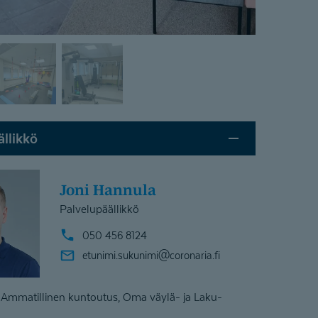
ällikkö
Joni Hannula
Palvelupäällikkö
050 456 8124
etunimi.sukunimi@
coronaria.fi
 Ammatillinen kuntoutus, Oma väylä- ja Laku-