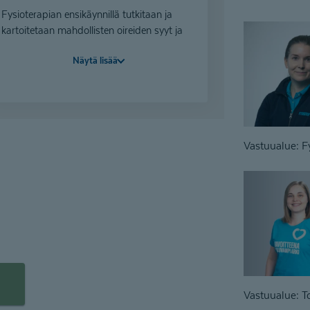
Fysioterapian ensikäynnillä tutkitaan ja
kartoitetaan mahdollisten oireiden syyt ja
hoitotarve sekä laaditaan hoitosuunnitelma.
Näytä lisää
Ensikäynnillä aloitetaan hoidolliset
toimenpiteet esimerkiksi kivun
helpottamiseksi. Meillä voit maksaa myös
hyvinvointiedulla.
Hieronnan ensikäynnillä kartoitetaan
Vastuualue: F
hoitotarve, joka voi olla esimerkiksi lihasten
jännityksen helpottaminen ja palautumisen
edistäminen tai vaativampi käsittely
yksilöllisen tarpeen mukaan.
*Olet oikeutettu tarjoukseen, mikäli et ole
käyttänyt meidän palveluita vuoden 2025-
26 aikana. Hintaan sisältyy 8€
toimistomaksu.
Voit maksaa meillä myös hyvinvointiedulla.
Vastuualue: T