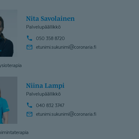
Nita Savolainen
Palvelupäällikkö
050 358 8720
etunimi.sukunimi@
coronaria.fi
ysioterapia
Niina Lampi
Palvelupäällikkö
040 832 3747
etunimi.sukunimi@
coronaria.fi
oimintaterapia