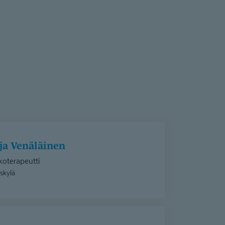
nja Venäläinen
koterapeutti
skylä