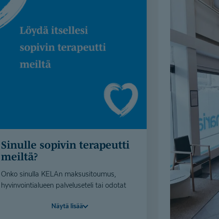
Sinulle sopivin terapeutti
meiltä?
Onko sinulla KELAn maksusitoumus,
hyvinvointialueen palveluseteli tai odotat
päätöstä? Voit lähettää meille
Näytä lisää
yhteydenottolomakkeella tietosi, niin
etsimme sinulle sopivan terapeutin