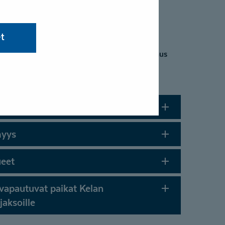
en fysioterapia
Psykoterapia
ntoutus
Toimintaterapia
et
ohjan
Tukituotteiden mittaus
pia
en ja pysäköinti
myys
ueet
jaksoille