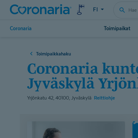
FI
Coronaria
Toimipaikat
Toimipaikkahaku
Coronaria kuntoutus- ja terapiapalvelut
Jyväskylä Yrjö
Yrjönkatu 42, 40100, Jyväskylä
Reittiohje