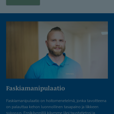
Faskiamani­pu­laatio
Faskiamanipulaatio on hoitomenetelmä, jonka tavoitteena
on palauttaa kehon luonnollinen tasapaino ja liikkeen
sujuvuus. Ensikäynnillä käymme läpi taustatietosi ja