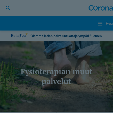
Fys
Fysioterapia
Olemme Kelan palveluntuottaja ympäri Suomen
Fysioterapian muut
palvelut