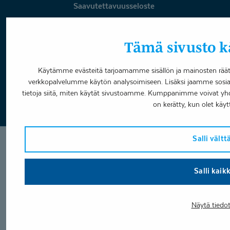
Saavutettavuusseloste
Omavalvonta
Tämä sivusto kä
Varaa aika
Käytämme evästeitä tarjoamamme sisällön ja mainosten räätä
verkkopalvelumme käytön analysoimiseen. Lisäksi jaamme sosia
Facebook
LinkedIn
Youtube
Instagram
tietoja siitä, miten käytät sivustoamme. Kumppanimme voivat yhdistää
on kerätty, kun olet käyt
Salli vält
Salli kaik
Näytä tiedo