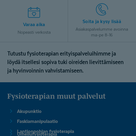
Soita ja kysy lisää
Varaa aika
Asiakaspalvelumme avoinna
Nopeasti verkosta
ma-pe 8-16
Tutustu fysioterapian erityispalveluihimme ja
löydä itsellesi sopiva tuki oireiden lievittämiseen
ja hyvinvoinnin vahvistamiseen.
Fysioterapian muut palvelut
Akupunktio
Faskiamanipulaatio
Lantionpohjan fysioterapia
Urheilufysioterapia