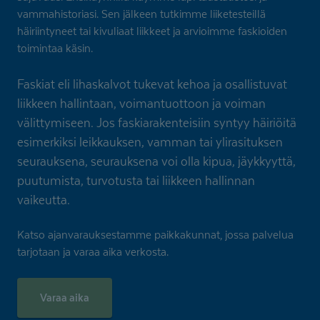
vammahistoriasi. Sen jälkeen tutkimme liiketesteillä
häiriintyneet tai kivuliaat liikkeet ja arvioimme faskioiden
toimintaa käsin.
Faskiat eli lihaskalvot tukevat kehoa ja osallistuvat
liikkeen hallintaan, voimantuottoon ja voiman
välittymiseen. Jos faskiarakenteisiin syntyy häiriöitä
esimerkiksi leikkauksen, vamman tai ylirasituksen
seurauksena, seurauksena voi olla kipua, jäykkyyttä,
puutumista, turvotusta tai liikkeen hallinnan
vaikeutta.
Katso ajanvarauksestamme paikkakunnat, jossa palvelua
tarjotaan ja varaa aika verkosta.
Varaa aika