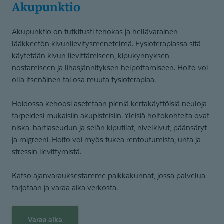
Akupunktio
Akupunktio on tutkitusti tehokas ja hellävarainen
lääkkeetön kivunlievitysmenetelmä. Fysioterapiassa sitä
käytetään kivun lievittämiseen, kipukynnyksen
nostamiseen ja lihasjännityksen helpottamiseen. Hoito voi
olla itsenäinen tai osa muuta fysioterapiaa.
Hoidossa kehoosi asetetaan pieniä kertakäyttöisiä neuloja
tarpeidesi mukaisiin akupisteisiin. Yleisiä hoitokohteita ovat
niska-hartiaseudun ja selän kiputilat, nivelkivut, päänsäryt
ja migreeni. Hoito voi myös tukea rentoutumista, unta ja
stressin lievittymistä.
Katso ajanvarauksestamme paikkakunnat, jossa palvelua
tarjotaan ja varaa aika verkosta.
Varaa aika