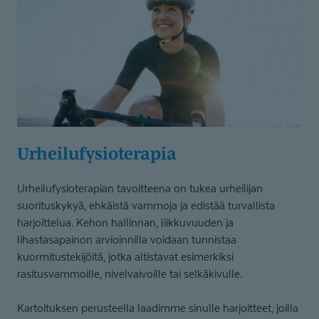
Urheilufy­sio­terapia
Urheilufysioterapian tavoitteena on tukea urheilijan
suorituskykyä, ehkäistä vammoja ja edistää turvallista
harjoittelua. Kehon hallinnan, liikkuvuuden ja
lihastasapainon arvioinnilla voidaan tunnistaa
kuormitustekijöitä, jotka altistavat esimerkiksi
rasitusvammoille, nivelvaivoille tai selkäkivulle.
Kartoituksen perusteella laadimme sinulle harjoitteet, joilla