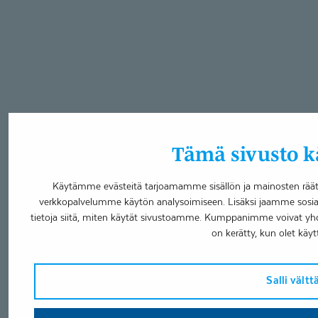
Tämä sivusto kä
Käytämme evästeitä tarjoamamme sisällön ja mainosten räätä
verkkopalvelumme käytön analysoimiseen. Lisäksi jaamme sosia
tietoja siitä, miten käytät sivustoamme. Kumppanimme voivat yhdistää
on kerätty, kun olet käyt
Salli vält