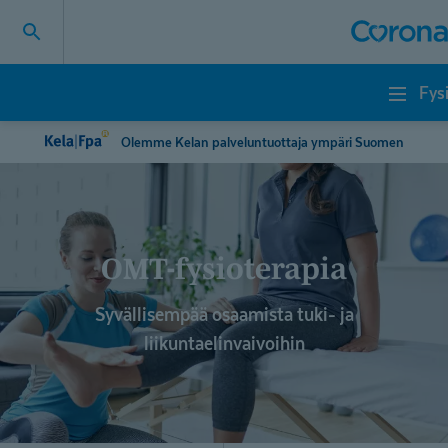
Fys
Fysioterapia
Olemme Kelan palveluntuottaja ympäri Suomen
OMT-fysio­terapia
Syvällisempää osaamista tuki- ja
liikuntaelinvaivoihin