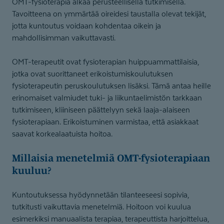
OMT-fysioterapia alkaa perusteellisella tutkimisella.
Tavoitteena on ymmärtää oireidesi taustalla olevat tekijät,
jotta kuntoutus voidaan kohdentaa oikein ja
mahdollisimman vaikuttavasti.
OMT-terapeutit ovat fysioterapian huippuammattilaisia,
jotka ovat suorittaneet erikoistumiskoulutuksen
fysioterapeutin peruskoulutuksen lisäksi. Tämä antaa heille
erinomaiset valmiudet tuki- ja liikuntaelimistön tarkkaan
tutkimiseen, kliiniseen päättelyyn sekä laaja-alaiseen
fysioterapiaan. Erikoistuminen varmistaa, että asiakkaat
saavat korkealaatuista hoitoa.
Millaisia menetelmiä OMT-fysio­te­rapiaan
kuuluu?
Kuntoutuksessa hyödynnetään tilanteeseesi sopivia,
tutkitusti vaikuttavia menetelmiä. Hoitoon voi kuulua
esimerkiksi manuaalista terapiaa, terapeuttista harjoittelua,