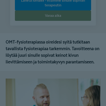
Lähetä lomake - etsimme sinulle sopivan
terapeutin
Varaa aika
OMT-fysioterapiassa oireidesi syitä tutkitaan
tavallista fysioterapiaa tarkemmin. Tavoitteena on
löytää juuri sinulle sopivat keinot kivun
lievittämiseen ja toimintakyvyn parantamiseen.