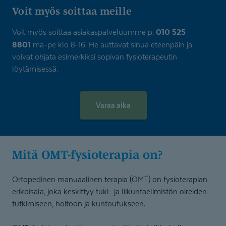
Voit myös soittaa meille
010 525
Voit myös soittaa asiakaspalveluumme p.
8801
ma-pe klo 8-16. He auttavat sinua eteenpäin ja
voivat ohjata esimerkiksi sopivan fysioterapeutin
löytämisessä.
Varaa aika
Mitä OMT-fysio­terapia on?
Ortopedinen manuaalinen terapia (OMT) on fysioterapian
erikoisala, joka keskittyy tuki- ja liikuntaelimistön oireiden
tutkimiseen, hoitoon ja kuntoutukseen.