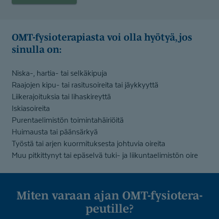
OMT-fysio­te­ra­piasta voi olla hyötyä, jos
sinulla on:
Niska-, hartia- tai selkäkipuja
Raajojen kipu- tai rasitusoireita tai jäykkyyttä
Liikerajoituksia tai lihaskireyttä
Iskiasoireita
Purentaelimistön toimintahäiriöitä
Huimausta tai päänsärkyä
Työstä tai arjen kuormituksesta johtuvia oireita
Muu pitkittynyt tai epäselvä tuki- ja liikuntaelimistön oire
Miten varaan ajan OMT-fysio­te­ra­
peu­tille?