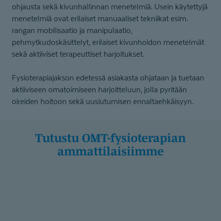
ohjausta sekä kivunhallinnan menetelmiä. Usein käytettyjä
menetelmiä ovat erilaiset manuaaliset tekniikat esim.
rangan mobilisaatio ja manipulaatio,
pehmytkudoskäsittelyt, erilaiset kivunhoidon menetelmät
sekä aktiiviset terapeuttiset harjoitukset.
Fysioterapiajakson edetessä asiakasta ohjataan ja tuetaan
aktiiviseen omatoimiseen harjoitteluun, jolla pyritään
oireiden hoitoon sekä uusiutumisen ennaltaehkäisyyn.
Tutustu OMT-fysio­te­rapian
ammattilaisiimme