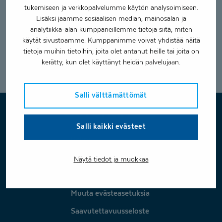
on käynyt räätälöidyn FIHF:n järjestämän lisäkoulutuksen.
tukemiseen ja verkkopalvelumme käytön analysoimiseen.
Asiantuntevan ja kokeneen ammattilaisen ohjauksessa
Lisäksi jaamme sosiaalisen median, mainosalan ja
liikunnallinen harjoittelu on turvallista ja sopii erityisesti
analytiikka-alan kumppaneillemme tietoja siitä, miten
terveydestään ja hyvinvoinnistaan kiinnostuneille.
käytät sivustoamme. Kumppanimme voivat yhdistää näitä
tietoja muihin tietoihin, joita olet antanut heille tai joita on
Coronaria kuntoutus- ja terapiapalvelut tarjoaa
kerätty, kun olet käyttänyt heidän palvelujaan.
Eurajoella
Porissa
Tuusulassa
PhysioTraining palvelua
,
ja
.
Salli välttämättömät
Coronaria
Salli kaikki evästeet
Rekry
Ota yhteyttä
Näytä tiedot ja muokkaa
Tietosuojakäytäntömme
Muuta evästeasetuksia
Saavutettavuusseloste