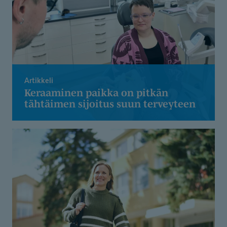
Artikkeli
Keraaminen paikka on pitkän
tähtäimen sijoitus suun terveyteen