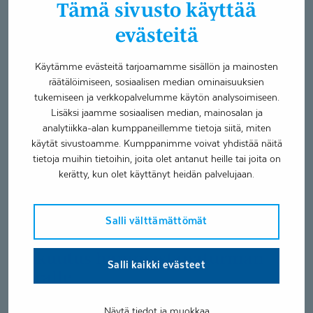
Ulkonevat etuhampaat altistavat hammastapaturmien
Tämä sivusto käyttää
synnyille, ja nämä pyritään hoitamaan jo
evästeitä
oikomishoidon
lapsuudessa
avulla. Useat
hammastapaturmat ovat ehkäistävissä hammassuojilla.
Käytämme evästeitä tarjoamamme sisällön ja mainosten
Erityisesti kontaktilajeissa kuten jääkiekossa, salibandyssä
räätälöimiseen, sosiaalisen median ominaisuuksien
ja painissa hammastapaturmat ovat yleisiä.
tukemiseen ja verkkopalvelumme käytön analysoimiseen.
Lisäksi jaamme sosiaalisen median, mainosalan ja
Hammassuojia saa urheiluvälinekaupoista, mutta ne
analytiikka-alan kumppaneillemme tietoja siitä, miten
voidaan valmistaa yksilöllisesti myös hammasteknikon
käytät sivustoamme. Kumppanimme voivat yhdistää näitä
avulla, jolloin niiden istuvuus on huomattavasti parempi.
tietoja muihin tietoihin, joita olet antanut heille tai joita on
Tapaturmassa vaurioituneiden hampaiden hoito voi vaatia
kerätty, kun olet käyttänyt heidän palvelujaan.
useita käyntikertoja ja hoito voidaan joutua myöhemmin
myös uusimaan, jos esimerkiksi etuhampaiden
Salli välttämättömät
kruunutukset lohkeavat uudestaan.
Vakuutus hammastapa­turman
Salli kaikki evästeet
varalle
Hammastapaturmia varten on hyvä olla hammashoidon
Näytä tiedot ja muokkaa