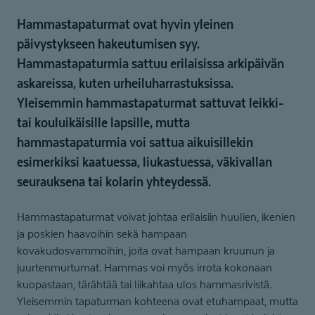
Hammastapaturmat ovat hyvin yleinen
päivystykseen hakeutumisen syy.
Hammastapaturmia sattuu erilaisissa arkipäivän
askareissa, kuten urheiluharrastuksissa.
Yleisemmin hammastapaturmat sattuvat leikki-
tai kouluikäisille lapsille, mutta
hammastapaturmia voi sattua aikuisillekin
esimerkiksi kaatuessa, liukastuessa, väkivallan
seurauksena tai kolarin yhteydessä.
Hammastapaturmat voivat johtaa erilaisiin huulien, ikenien
ja poskien haavoihin sekä hampaan
kovakudosvammoihin, joita ovat hampaan kruunun ja
juurtenmurtumat. Hammas voi myös irrota kokonaan
kuopastaan, tärähtää tai liikahtaa ulos hammasrivistä.
Yleisemmin tapaturman kohteena ovat etuhampaat, mutta