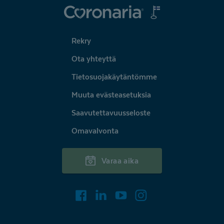
Coronaria
Rekry
Ota yhteyttä
Tietosuojakäytäntömme
Muuta evästeasetuksia
Saavutettavuusseloste
Omavalvonta
Varaa aika
Facebook
LinkedIn
Youtube
Instagram