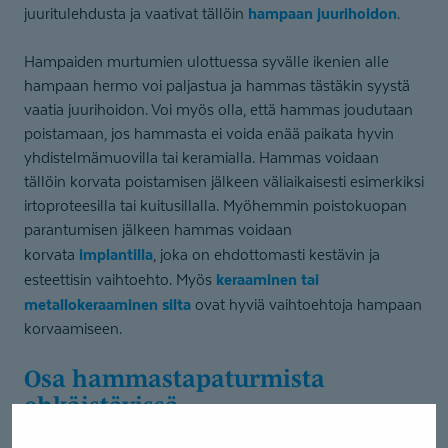
hampaan juurihoidon
juuritulehdusta ja vaativat tällöin
.
Hampaiden murtumien ulottuessa syvälle ikenien alle
hampaan hermo voi paljastua ja hammas tästäkin syystä
vaatia juurihoidon. Voi myös olla, että hammas joudutaan
poistamaan, jos hammasta ei voida enää paikata hyvin
yhdistelmämuovilla tai keramialla. Hammas voidaan
tällöin korvata poistamisen jälkeen väliaikaisesti esimerkiksi
irtoproteesilla tai kuitusillalla. Myöhemmin poistokuopan
parantumisen jälkeen hammas voidaan
implantilla
korvata
, joka on ehdottomasti kestävin ja
keraaminen tai
esteettisin vaihtoehto. Myös
metallokeraaminen silta
ovat hyviä vaihtoehtoja hampaan
korvaamiseen.
Osa hammastapa­turmista
ehkäistävissä