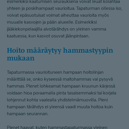
esimerkiksi kaatumisen seurauksena voivat leuat kolahtaa
yhteen ja poskihampaat vaurioitua. Tapaturman ollessa iso,
voivat epäsuotuisat voimat aiheuttaa vaurioita myös
muualle kasvojen ja pään alueelle. Esimerkiksi
jääkiekonpelaajilla aivotärähdys on yleinen vamma
kaatuessa, kun kasvot osuvat jäänpintaan.
Hoito määräytyy hammastyypin
mukaan
Tapaturmassa vaurioituneen hampaan hoitolinjan
määrittää se, onko kyseessä maitohammas vai pysyvä
hammas. Pienet lohkeamat hampaan kruunun kärjessä
voidaan hioa poraamalla pinta tasaisemmaksi tai korjata
lohjennut kohta vaalealla yhdistelmämuovilla. Pieni
hampaan tärähdys ei yleensä vaadi muuta hoitoa kuin
hampaan seurannan.
Pienet haavat, kuten hammastapaturmassa yleinen