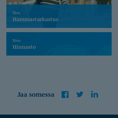
Sivu
Hammastarkastus
Sivu
Hinnasto
Facebook
Twitter
LinkedIn
Jaa somessa