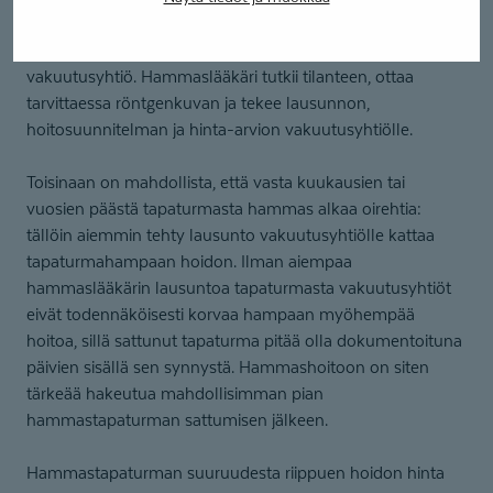
kattava tapaturmavakuutus. Tällöin tapaturman sattuessa
tutkimuksen, hoidon ja mahdollisen jatkohoidon maksaa
vakuutusyhtiö. Hammaslääkäri tutkii tilanteen, ottaa
tarvittaessa röntgenkuvan ja tekee lausunnon,
hoitosuunnitelman ja hinta-arvion vakuutusyhtiölle.
Toisinaan on mahdollista, että vasta kuukausien tai
vuosien päästä tapaturmasta hammas alkaa oirehtia:
tällöin aiemmin tehty lausunto vakuutusyhtiölle kattaa
tapaturmahampaan hoidon. Ilman aiempaa
hammaslääkärin lausuntoa tapaturmasta vakuutusyhtiöt
eivät todennäköisesti korvaa hampaan myöhempää
hoitoa, sillä sattunut tapaturma pitää olla dokumentoituna
päivien sisällä sen synnystä. Hammashoitoon on siten
tärkeää hakeutua mahdollisimman pian
hammastapaturman sattumisen jälkeen.
Hammastapaturman suuruudesta riippuen hoidon hinta