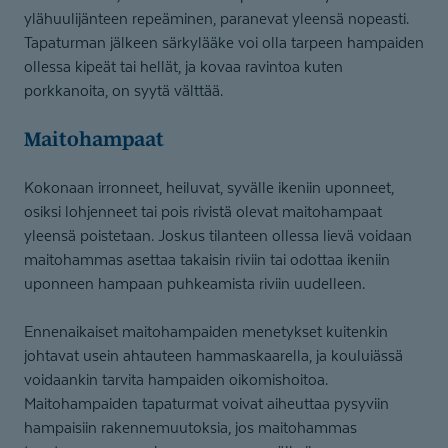
ylähuulijänteen repeäminen, paranevat yleensä nopeasti.
Tapaturman jälkeen särkylääke voi olla tarpeen hampaiden
ollessa kipeät tai hellät, ja kovaa ravintoa kuten
porkkanoita, on syytä välttää.
Maitohampaat
Kokonaan irronneet, heiluvat, syvälle ikeniin uponneet,
osiksi lohjenneet tai pois rivistä olevat maitohampaat
yleensä poistetaan. Joskus tilanteen ollessa lievä voidaan
maitohammas asettaa takaisin riviin tai odottaa ikeniin
uponneen hampaan puhkeamista riviin uudelleen.
Ennenaikaiset maitohampaiden menetykset kuitenkin
johtavat usein ahtauteen hammaskaarella, ja kouluiässä
voidaankin tarvita hampaiden oikomishoitoa.
Maitohampaiden tapaturmat voivat aiheuttaa pysyviin
hampaisiin rakennemuutoksia, jos maitohammas