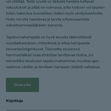
voi yllättää. Tästä syystä on tärkeää hankkia kattavat
vakuutukset ja pitää ne voimassa, jotta hoitoon voi tarpeen
tullen hakeutua kunnallisen lisäksi myös yksityissektorille.
Hoito voi olla haastavaa ja tarvita erityisosaamista
erikoishammaslääkärien toimesta.
Tapaturmahampaita on hyvä seurata säännöllisesti
vuositarkastuksen yhteydessä ja ottaa hampaasta
seurantaröntgenkuvat. Tilannetta seurannut
hammaslääkäri osaa ehdottaa tarvittavaa hoitoa, jos
esimerkiksi etualueen tapaturmahammas muuttaa ajan
saatossa väriään ja tarvitaan hampaan sisäistä valkaisua.
Varaa aika
Kirjoittaja