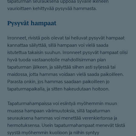
tapaturman seurauksena uppoaa syvälle ikeneen
vaurioittaen kehittyvää pysyvää hammasta.
Pysyvät hampaat
Irronneet, rivistä pois olevat tai heiluvat pysyvät hampaat
kannattaa säilyttää, sillä hampaan voi vielä saada
istutettua takaisin suuhun. Irronneet pysyvät hampaat olisi
hyvä tuoda vastaanotolle mahdollisimman pian
tapaturman jälkeen, ja säilyttää siihen asti syljessä tai
maidossa, jotta hammas voidaan vielä saada paikoilleen.
Parasta onkin, jos hammas saadaan paikoilleen jo
tapaturmapaikalla, ja sitten hakeudutaan hoitoon.
Tapaturmahampaissa voi esiintyä myöhemmin muun
muassa hampaan värimuutoksia, sillä tapaturman
seurauksena hammas voi menettää verenkiertonsa ja
hermotuksensa. Usein tapaturmahampaat menevät tästä
syystä myöhemmin kuolioon ja niihin syntyy