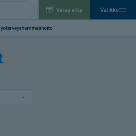
Varaa aika
Valikko
Työterveyshammashoito
t