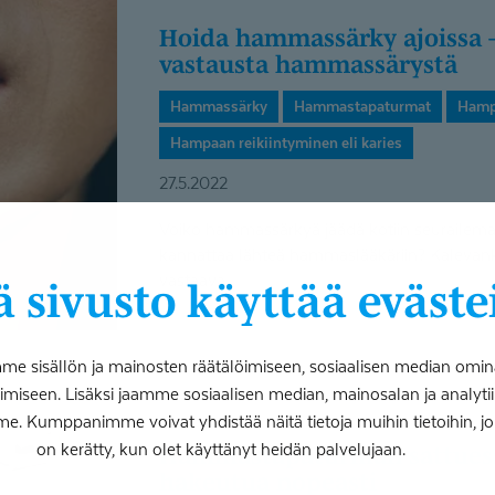
Hoida hammassärky ajoissa – 8 kysymystä ja
vastausta hammassärystä
Hammassärky
Hammastapaturmat
Hamp
Hampaan reikiintyminen eli karies
27.5.2022
Voiko hammassärkyä jäädä kotiin seurailemaa
kannattaa lähteä hammaslääkäriin? Kaleva
vastaava...
 sivusto käyttää eväste
 sisällön ja mainosten räätälöimiseen, sosiaalisen median omin
iseen. Lisäksi jaamme sosiaalisen median, mainosalan ja analy
me. Kumppanimme voivat yhdistää näitä tietoja muihin tietoihin, joita
on kerätty, kun olet käyttänyt heidän palvelujaan.
Hammastapa­turman sattuessa hoitoon kannattaa
hakeutua nopeasti