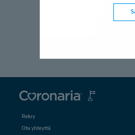
kannattaa
hakeutua
S
nopeasti
Coronaria
Rekry
Ota yhteyttä