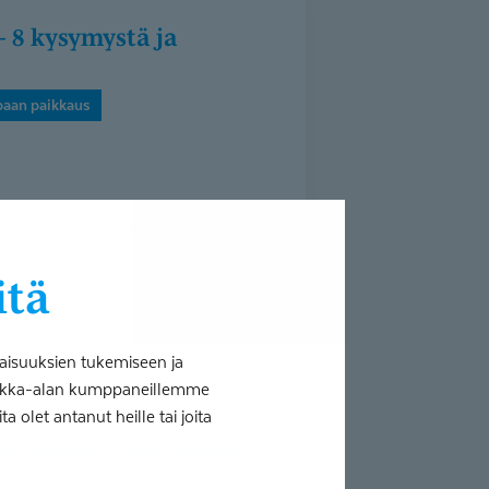
aan paikkaus
n? Milloin särkyjen kanssa
nkadun Coronaria Hammasklinikan
itä
aisuuksien tukemiseen ja
tiikka-alan kumppaneillemme
 olet antanut heille tai joita