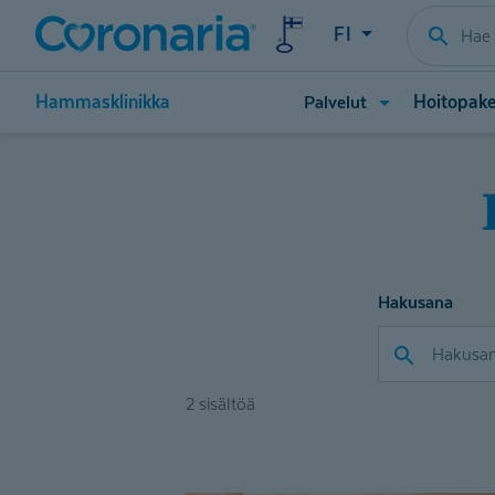
FI
Avaa
Hammasklinikka
Hoitopake
Palvelut
valikko
(Palvelut)
Hakusana
2 sisältöä