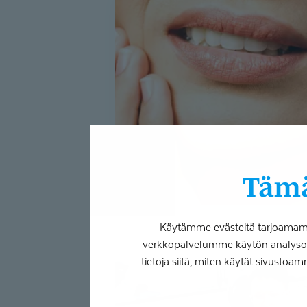
Hoida
hammassärky
ajoissa
–
8
kysymystä
ja
vastausta
hammassärystä
Tämä
Käytämme evästeitä tarjoamamme
verkkopalvelumme käytön analysoim
Hammastapaturman
tietoja siitä, miten käytät sivustoam
sattuessa
hoitoon