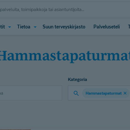
Avaa
Avaa
tit
Tietoa
Suun terveyskirjasto
Palveluseteli
valikko
valikko
(Hoitopaketit)
(Tietoa)
Hammastapaturma
Kategoria
Hammastapaturmat
Valitse
kategoria