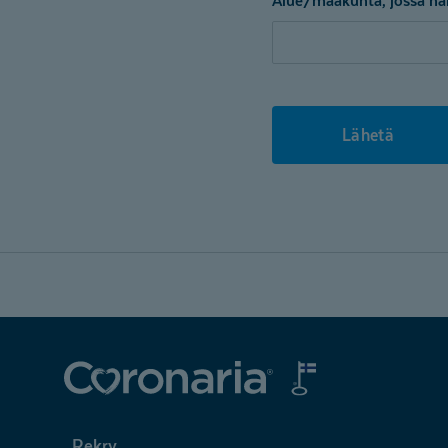
Alue/maakunta, jossa hal
Lähetä
Coronaria
Rekry