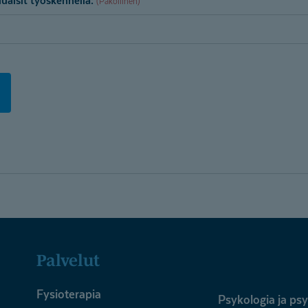
uaisit työskennellä:
(Pakollinen)
Palvelut
Fysioterapia
Psykologia ja ps