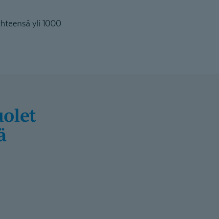
hteensä yli 1000
uolet
ä