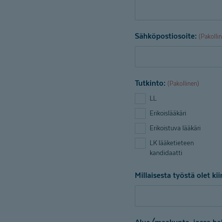
Sähköpostiosoite:
(Pakolli
Tutkinto:
(Pakollinen)
LL
Erikoislääkäri
Erikoistuva lääkäri
LK lääketieteen
kandidaatti
Millaisesta työstä olet ki