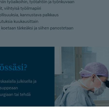
in työaikoihin, työtahtiin ja työnkuvaan
t, viihtyisä työilmapiiri
llisuuksia, kannustava palkkaus
lutuksia kuukausittain
oetaan tärkeäksi ja siihen panostetaan
yössäsi?
kaalalla julkisella ja
ta suppeaan
urgiaan tai tehdä