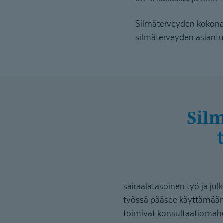
Silmäterveyden kokonai
silmäterveyden asiantu
sil
sairaalatasoinen työ ja julk
työssä pääsee käyttämään
toimivat konsultaatiomah