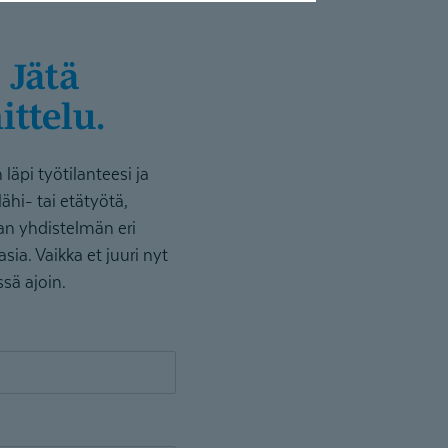
ittelu.
läpi työtilanteesi ja
lähi- tai etätyötä,
van yhdistelmän eri
a. Vaikka et juuri nyt
sä ajoin.