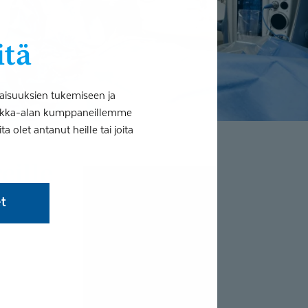
itä
aisuuksien tukemiseen ja
tiikka-alan kumppaneillemme
 olet antanut heille tai joita
eille
et