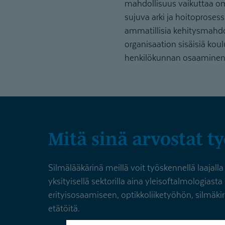
mahdollisuus vaikuttaa omi
sujuva arki ja hoitoprosessi
ammatillisia kehitysmahdo
organisaation sisäisiä kou
henkilökunnan osaaminen k
Mitä sinä arvostat t
Silmälääkärinä meillä voit työskennellä laajalla s
yksityisellä sektorilla aina yleisoftalmologias
erityisosaamiseen, optikkoliiketyöhön, silmäkir
etätöitä.