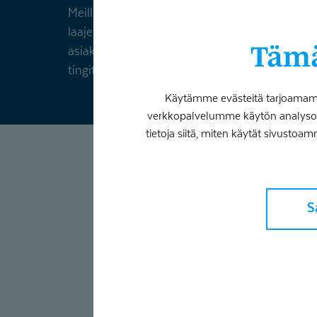
Meille on tärkeää, että silmälääkärimme voivat 
laajentaa osaamistaan koulutuksilla. Haluamm
Tämä
asiakkaamme ja työntekijämme ovat tyytyväisi
tingitä.
Käytämme evästeitä tarjoamamme
verkkopalvelumme käytön analysoim
tietoja siitä, miten käytät sivustoam
Avo
S