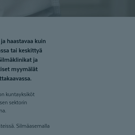
 ja haastavaa kuin
ssa tai keskittyä
ilmäklinikat ja
ptiset myymälät
ttakaavassa.
 on kuntayksiköt
sen sektorin
na.
teissä. Silmäasemalla