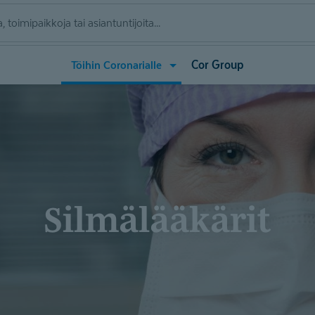
Avaa
Cor Group
Töihin Coronarialle
valikko
(Töihin
Coronarialle)
Silmälääkärit