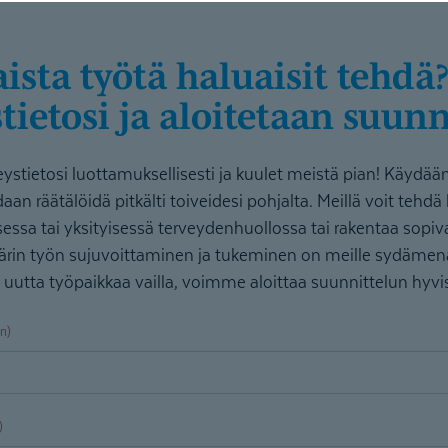
tietosi ja aloitetaan suunn
eystietosi luottamuksellisesti ja kuulet meistä pian! Käydään 
aan räätälöidä pitkälti toiveidesi pohjalta. Meillä voit tehdä 
sessa tai yksityisessä terveydenhuollossa tai rakentaa sopi
rin työn sujuvoittaminen ja tukeminen on meille sydämenasi
n uutta työpaikkaa vailla, voimme aloittaa suunnittelun hyvis
en)
)