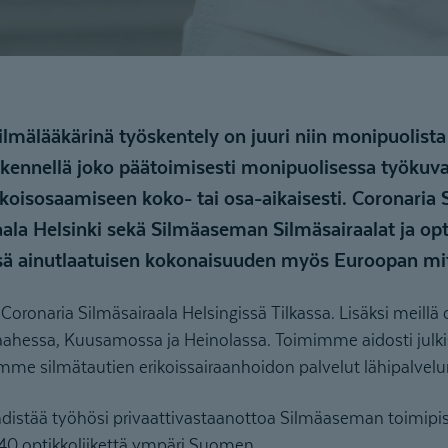
silmälääkärinä työskentely on juuri niin monipuolista
öskennellä joko päätoimisesti monipuolisessa työkuva
oisosaamiseen koko- tai osa-aikaisesti. Coronaria S
aala Helsinki sekä Silmäaseman Silmäsairaalat ja o
ä ainutlaatuisen kokonaisuuden myös Euroopan mi
ronaria Silmäsairaala Helsingissä Tilkassa. Lisäksi meillä
aahessa, Kuusamossa ja Heinolassa. Toimimme aidosti julki
mme silmätautien erikoissairaanhoidon palvelut lähipalvelu
istää työhösi privaattivastaanottoa Silmäaseman toimipis
 140 optikkoliikettä ympäri Suomen.