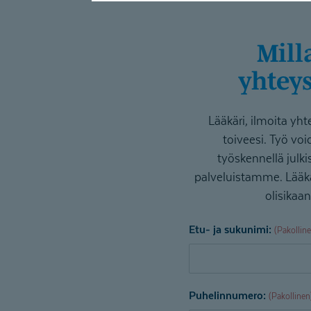
Millaista työtä haluaisit tehdä? Jätä
yhteys
Lääkäri, ilmoita yht
toiveesi. Työ void
työskennellä julki
palveluistamme. Lääkä
olisikaa
Etu- ja sukunimi:
(Pakollin
Puhelinnumero:
(Pakollinen