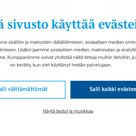
ylläpitää ja
e, että
 sivusto käyttää eväste
ä, eikä laadusta
 sisällön ja mainosten räätälöimiseen, sosiaalisen median omin
iseen. Lisäksi jaamme sosiaalisen median, mainosalan ja analy
me. Kumppanimme voivat yhdistää näitä tietoja muihin tietoihin, joita
on kerätty, kun olet käyttänyt heidän palvelujaan.
imet työpaikat silmälääkär
alli välttämättömät
Salli kaikki eväste
Avoimia työpaikkoja ei löytynyt.
Näytä tiedot ja muokkaa