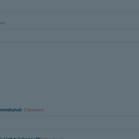
nen)
innostunut:
(Pakollinen)