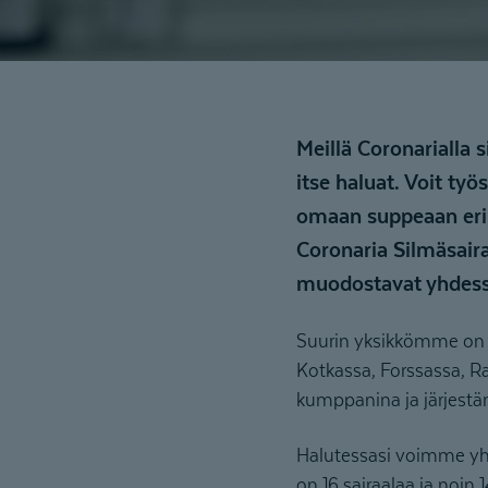
Meillä Coronarialla 
itse haluat. Voit ty
omaan suppeaan erik
Coronaria Silmäsair
muodostavat yhdess
Suurin yksikkömme on Co
Kotkassa, Forssassa, R
kumppanina ja järjestä
Halutessasi voimme yhd
on 16 sairaalaa ja noin