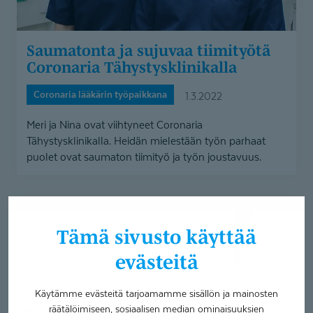
Saumatonta ja sujuvaa tiimityötä
Coronaria Tähystysk­li­nikalla
Coronaria lääkärin työpaikkana
1.3.2022
Meri ja Nina ovat viihtyneet Coronaria
Tähystysklinikalla. Heidän mielestään työn parhaat
puolet ovat saumaton tiimityö ja työn joustavuus.
Etälääkäri
Kristian
Tämä sivusto käyttää
Ulfves
etätyöstä
evästeitä
–
”Tätä
Käytämme evästeitä tarjoamamme sisällön ja mainosten
haluan
räätälöimiseen, sosiaalisen median ominaisuuksien