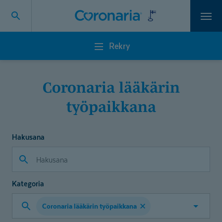
Vali
Rekry
Rekry
Coronaria lääkärin
työpaikkana
Hakusana
Kategoria
Coronaria lääkärin työpaikkana
Valitse