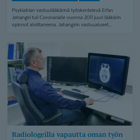
Psykiatrian vastuulääkärinä työskentelevä Erfan
Jahangiri tuli Coronarialle vuonna 2011 juuri lääkärin
opinnot aloittaneena. Jahangirin vastuualueet...
Radiologeilla
vapautta
oman
työn
hallintaan
Radiologeilla vapautta oman työn