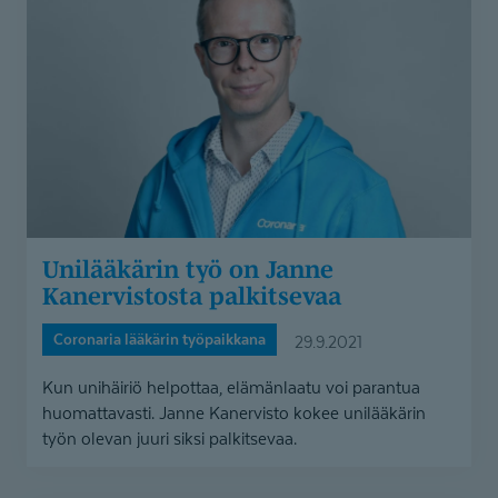
on
Janne
Kanervistosta
palkitsevaa
Unilääkärin työ on Janne
Kanervistosta palkitsevaa
Coronaria lääkärin työpaikkana
29.9.2021
Kun unihäiriö helpottaa, elämänlaatu voi parantua
huomattavasti. Janne Kanervisto kokee unilääkärin
työn olevan juuri siksi palkitsevaa.