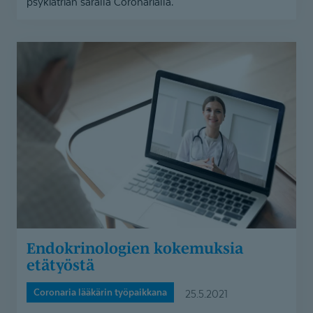
psykiatrian saralla Coronarialla.
Endokrinologien
kokemuksia
etätyöstä
Endokrino­logien kokemuksia
etätyöstä
Coronaria lääkärin työpaikkana
25.5.2021