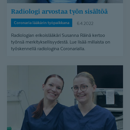
Radiologi arvostaa työn sisältöä
Coronaria lääkärin työpaikkana
6.4.2022
Radiologian erikoislääkäri Susanna Räinä kertoo
työnsä merkityksellisyydestä. Lue lisää millaista on
työskennellä radiologina Coronarialla.
Saumatonta
ja
sujuvaa
tiimityötä
Coronaria
Tähystysklinikalla