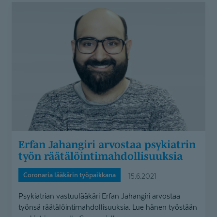
Erfan
Jahangiri
arvostaa
psykiatrin
työn
räätälöintimahdollisuuksia
Erfan Jahangiri arvostaa psykiatrin
työn räätälöin­ti­mah­dol­li­suuksia
Coronaria lääkärin työpaikkana
15.6.2021
Psykiatrian vastuulääkäri Erfan Jahangiri arvostaa
työnsä räätälöintimahdollisuuksia. Lue hänen työstään