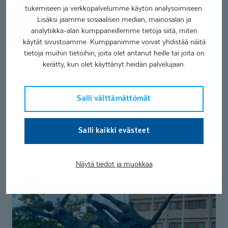
jatkaa”
tukemiseen ja verkkopalvelumme käytön analysoimiseen.
Lisäksi jaamme sosiaalisen median, mainosalan ja
analytiikka-alan kumppaneillemme tietoja siitä, miten
käytät sivustoamme. Kumppanimme voivat yhdistää näitä
tietoja muihin tietoihin, joita olet antanut heille tai joita on
Etälääkäri Kristian Ulfves etätyöstä
kerätty, kun olet käyttänyt heidän palvelujaan.
– ”Tätä haluan jatkaa”
Coronaria lääkärin työpaikkana
Salli välttämättömät
3.11.2021
Yleislääketieteen erikoislääkäri Kristian Ulfves kertoo
Salli kaikki evästeet
etälääkärin työstä. Työmatkan lyhentyessä kodin
työhuoneeseen aikaa säästyy muuhun.
Näytä tiedot ja muokkaa
Kuinka
erikoislääkäri
Jani
Penttilä
ratkaisisi