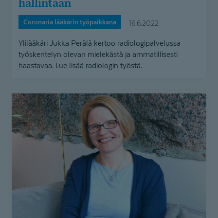
hallintaan
Coronaria lääkärin työpaikkana
16.6.2022
Ylilääkäri Jukka Perälä kertoo radiologipalvelussa
työskentelyn olevan mielekästä ja ammatillisesti
haastavaa. Lue lisää radiologin työstä.
Radiologi
arvostaa
työn
sisältöä