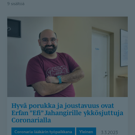
kategoria
9 sisältöä
Hyvä
porukka
ja
joustavuus
ovat
Erfan
”Efi”
Jahangirille
ykkösjuttuja
Coronarialla
Hyvä porukka ja joustavuus ovat
Erfan ”Efi” Jahangirille ykkösjuttuja
Coronarialla
Coronaria lääkärin työpaikkana
Yleinen
3.3.2023