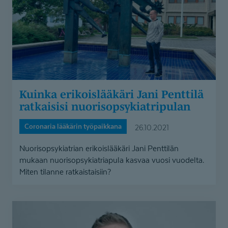
nuorisopsykiatripulan
Kuinka erikoislääkäri Jani Penttilä
ratkaisisi nuorisopsy­kiat­ripulan
Coronaria lääkärin työpaikkana
26.10.2021
Nuorisopsykiatrian erikoislääkäri Jani Penttilän
mukaan nuorisopsykiatriapula kasvaa vuosi vuodelta.
Miten tilanne ratkaistaisiin?
Unilääkärin
työ