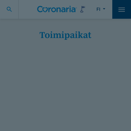
FI
Vali
Toimipaikat