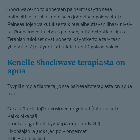
Shockwave-hoito annetaan paineilmakäyttöisellä
hoitolaitteella, jolla kudokseen johdetaan paineaaltoja.
Paineaaltojen vaikutuksesta kipua aiheuttavan lihas- nivel-
tai jännealueen tulehdus paranee, mikä helpottaa kipua.
Terapian tulokset ovat nopeita, käyntikertoja tarvitaan
yleensä 3-7 ja käynnit toteutetaan 5-10 päivän välein.
Kenelle Shockwave-te­ra­piasta on
apua
Tyypillisimpiä tilanteita, joissa paineaaltoterapiasta on apua
ovat:
Olkapään kiertäjäkalvosimen ongelmat (rotator cuff)
Kalkkiolkapää
Tennis- ja golffarin kyynärpää (epicondyliitti)
Hyppääjän ja juoksijan polviongelmat
Akillesjännevaivat