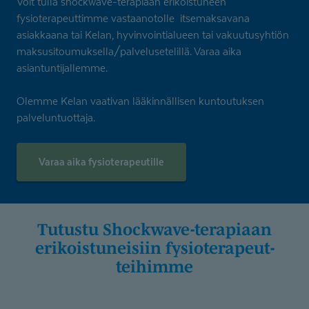
Voit tulla shockwave-terapiaan erikoistuneen
fysioterapeuttimme vastaanotolle itsemaksavana
asiakkaana tai Kelan, hyvinvointialueen tai vakuutusyhtiön
maksusitoumuksella/palvelusetelillä. Varaa aika
asiantuntijallemme.
Olemme Kelan vaativan lääkinnällisen kuntoutuksen
palveluntuottaja.
Varaa aika fysioterapeutille
Tutustu Shockwave-te­rapiaan
erikoistu­neisiin fysiotera­peut­
teihimme