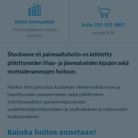
Katso toimipaikat
Soita 010 525 8801
59 toimipaikkaa ympäri
ma-pe 8-16
Suomen
Shockwave eli paineaaltohoito on kehitetty
pitkittyneiden lihas- ja jännealueiden kipujen sekä
nivelsidevammojen hoitoon.
Hoidon teho perustuu kudoksen aineenvaihdunnan ja
hapettumisen paranemiseen sekä pitkittyneen
tulehdusreaktion paranemisprosessin
uudelleenkäynnistymiseen ja arpikudoksen joustavuuden
lisääntymiseen.
Kuinka hoitoa annetaan?