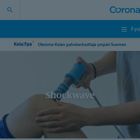
Fys
Fysioterapia
Olemme Kelan palveluntuottaja ympäri Suomen
Shockwave