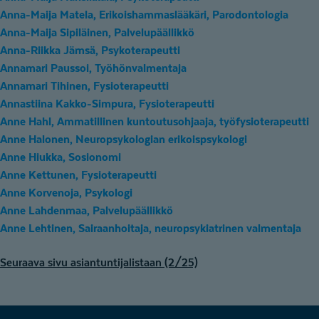
Anna-Maija Matela, Erikoishammaslääkäri, Parodontologia
Anna-Maija Sipiläinen, Palvelupäällikkö
Anna-Riikka Jämsä, Psykoterapeutti
Annamari Paussoi, Työhönvalmentaja
Annamari Tihinen, Fysioterapeutti
Annastiina Kakko-Simpura, Fysioterapeutti
Anne Hahl, Ammatillinen kuntoutusohjaaja, työfysioterapeutti
Anne Halonen, Neuropsykologian erikoispsykologi
Anne Hiukka, Sosionomi
Anne Kettunen, Fysioterapeutti
Anne Korvenoja, Psykologi
Anne Lahdenmaa, Palvelupäällikkö
Anne Lehtinen, Sairaanhoitaja, neuropsykiatrinen valmentaja
A
Seuraava sivu asiantuntijalistaan (2/25)
s
i
a