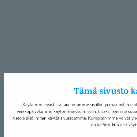
Tämä sivusto kä
Käytämme evästeitä tarjoamamme sisällön ja mainosten räätä
verkkopalvelumme käytön analysoimiseen. Lisäksi jaamme sosia
tietoja siitä, miten käytät sivustoamme. Kumppanimme voivat yhdistää
on kerätty, kun olet käyt