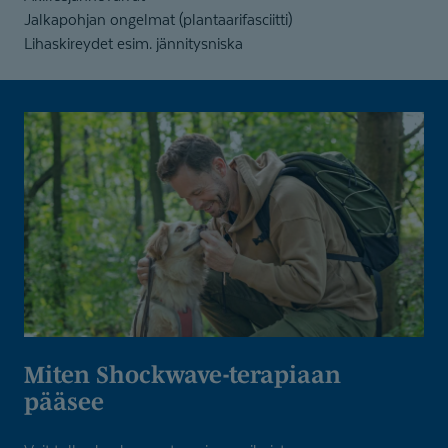
Jalkapohjan ongelmat (plantaarifasciitti)
Lihaskireydet esim. jännitysniska
Miten Shockwave-te­rapiaan
pääsee