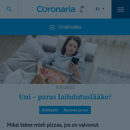
FI
Vali
Uniklinikka
Uniklinikka
11.10.2022
Uni – paras laihdutuslääke?
Artikkelit
Ravinto ja uni
Miksi tekee mieli pizzaa, jos on valvonut