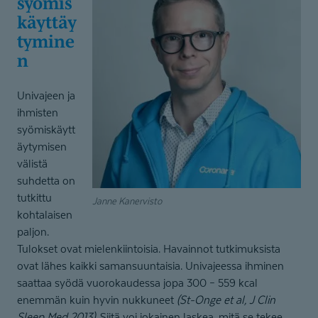
syömis
käyt­täy­
tymine
n
Univajeen ja
ihmisten
syömiskäytt
äytymisen
välistä
suhdetta on
tutkittu
Janne Kanervisto
kohtalaisen
paljon.
Tulokset ovat mielenkiintoisia. Havainnot tutkimuksista
ovat lähes kaikki samansuuntaisia. Univajeessa ihminen
saattaa syödä vuorokaudessa jopa 300 – 559 kcal
enemmän kuin hyvin nukkuneet
(St-Onge et al, J Clin
Sleep Med 2013)
. Siitä voi jokainen laskea, mitä se tekee