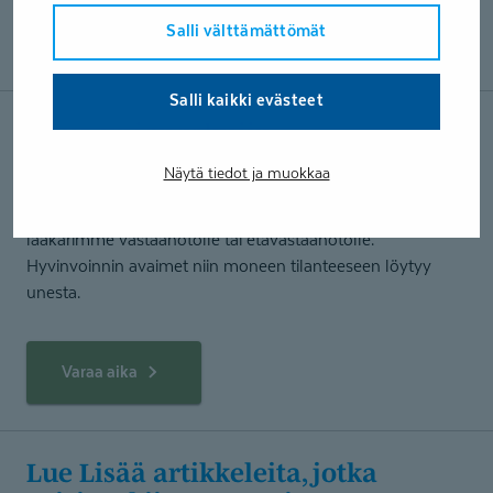
Salli välttämättömät
Teksti: Unilääkäri Janne Kanervisto
Salli kaikki evästeet
Apua uniongelmiin
Näytä tiedot ja muokkaa
Jos oma uni ja vireystila mietityttää, me Coronaria
Uniklinikalla autamme. Varaa aika uneen perehtyneen
lääkärimme vastaanotolle tai etävastaanotolle.
Hyvinvoinnin avaimet niin moneen tilanteeseen löytyy
unesta.
Varaa aika
Lue Lisää artikkeleita, jotka