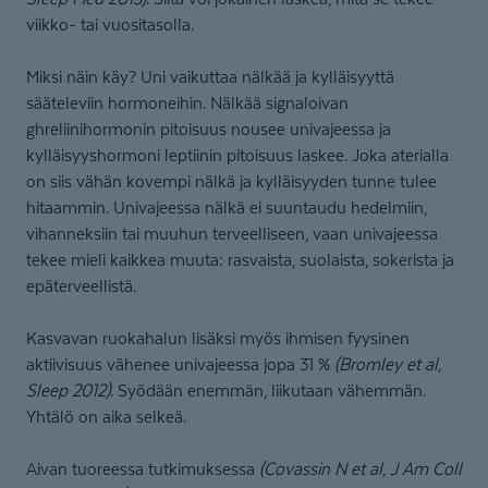
viikko- tai vuositasolla.
Miksi näin käy? Uni vaikuttaa nälkää ja kylläisyyttä
sääteleviin hormoneihin. Nälkää signaloivan
ghreliinihormonin pitoisuus nousee univajeessa ja
kylläisyyshormoni leptiinin pitoisuus laskee. Joka aterialla
on siis vähän kovempi nälkä ja kylläisyyden tunne tulee
hitaammin. Univajeessa nälkä ei suuntaudu hedelmiin,
vihanneksiin tai muuhun terveelliseen, vaan univajeessa
tekee mieli kaikkea muuta: rasvaista, suolaista, sokerista ja
epäterveellistä.
Kasvavan ruokahalun lisäksi myös ihmisen fyysinen
aktiivisuus vähenee univajeessa jopa 31 %
(Bromley et al,
Sleep 2012)
. Syödään enemmän, liikutaan vähemmän.
Yhtälö on aika selkeä.
Aivan tuoreessa tutkimuksessa
(Covassin N et al, J Am Coll