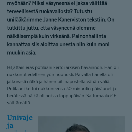
myöhään? Miksi väsyneenä ei jaksa välittää
terveellisestä ruokavaliosta? Tutustu
unilääkärimme Janne Kanerviston tekstiin. On
tutkittu juttu, että väsyneenä olemme
nälkäisempiä kuin virkeänä. Painonhallinta
kannattaa siis aloittaa unesta niin kuin moni
muukin asia.
Hiljattain eräs potilaani kertoi arkisen havainnon. Hän oli
nukkunut edellisen yön huonosti. Päivällä hänellä oli
jatkuvasti nälkä ja hänen piti napostella vähän väliä.
Potilaani kertoi nukkuneensa 30 minuutin päiväunet ja
herätessä nälkä oli poissa loppupäivän. Sattumaako? Ei
välttämättä.
Univaje
ja