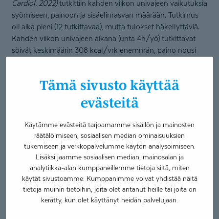
Cardiol. 2022)
tutkittiin kahden viikon univajeen vaikutuksia
syömiseen, painoon ja sisäelinrasvan määrään. Tutkimus
oli aika pieni (12 tutkittavaa), mutta tulokset häkellyttäviä.
Kahden viikon univajeen aikana (unta 4h/yö) tutkittavat
söivät keskimäärin 308 kcal/vrk enemmän, paino nousi
0,5 kg ja sisäelinrasvan määrä lisääntyi 11 %. Vain kahdessa
viikossa!
Tämä sivusto käyttää
Painonhallinta kannattaa aloittaa
evästeitä
unesta
Käytämme evästeitä tarjoamamme sisällön ja mainosten
Hyvän painonhallinnan peruspilari on riittävä unimäärä.
räätälöimiseen, sosiaalisen median ominaisuuksien
tukemiseen ja verkkopalvelumme käytön analysoimiseen.
Itseaiheutettua univajetta kannattaa tästä(kin) syystä
Lisäksi jaamme sosiaalisen median, mainosalan ja
vältellä. Ja jos unen kanssa on haasteita tai uni ei virkistä,
analytiikka-alan kumppaneillemme tietoja siitä, miten
kannattaa asia ehdottomasti tutkia ja hoitaa.
käytät sivustoamme. Kumppanimme voivat yhdistää näitä
tietoja muihin tietoihin, joita olet antanut heille tai joita on
Oletko sinäkin tehnyt havainnon univajeesta ja
kerätty, kun olet käyttänyt heidän palvelujaan.
syömisestä? Itse ainakin huomaan, että huonosti nukutun
yön jälkeen tekee mieli syödä epäterveellisesti.