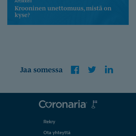
Artikkeli
Krooninen unettomuus, mistä on
kyse?
Facebook
Twitter
LinkedIn
Jaa somessa
Coronaria
Rekry
Ota yhteyttä