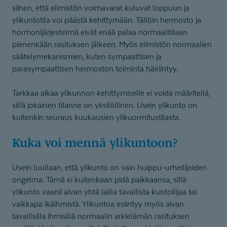
siihen, että elimistön voimavarat kuluvat loppuun ja
ylikuntotila voi päästä kehittymään. Tällöin hermosto ja
hormonijärjestelmä eivät enää palaa normaalitilaan
pienenkään rasituksen jälkeen. Myös elimistön normaalien
säätelymekanismien, kuten sympaattisen ja
parasympaattisen hermoston toiminta häiriintyy.
Tarkkaa aikaa ylikunnon kehittymiselle ei voida määritellä,
sillä jokainen tilanne on yksilöllinen. Usein ylikunto on
kuitenkin seuraus kuukausien ylikuormitustilasta.
Kuka voi mennä ylikuntoon?
Usein luullaan, että ylikunto on vain huippu-urheilijoiden
ongelma. Tämä ei kuitenkaan pidä paikkaansa, sillä
ylikunto vaanii aivan yhtä lailla tavallista kuntoilijaa tai
vaikkapa ikäihmistä. Ylikuntoa esiintyy myös aivan
tavallisilla ihmisillä normaalin arkielämän rasituksen