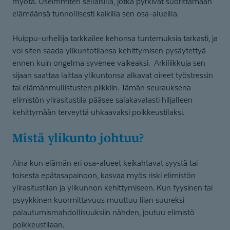
myötä. Useimmiten sellaisilla, jotka pyrkivät suorittamaan
elämäänsä tunnollisesti kaikilla sen osa-alueilla.
Huippu-urheilija tarkkailee kehonsa tuntemuksia tarkasti, ja
voi siten saada ylikuntotilansa kehittymisen pysäytettyä
ennen kuin ongelma syvenee vaikeaksi. Arkiliikkuja sen
sijaan saattaa laittaa ylikuntonsa alkavat oireet työstressin
tai elämänmullistusten piikkiin. Tämän seurauksena
elimistön ylirasitustila pääsee salakavalasti hiljalleen
kehittymään terveyttä uhkaavaksi poikkeustilaksi.
Mistä ylikunto johtuu?
Aina kun elämän eri osa-alueet keikahtavat syystä tai
toisesta epätasapainoon, kasvaa myös riski elimistön
ylirasitustilan ja ylikunnon kehittymiseen. Kun fyysinen tai
psyykkinen kuormittavuus muuttuu liian suureksi
palautumismahdollisuuksiin nähden, joutuu elimistö
poikkeustilaan.