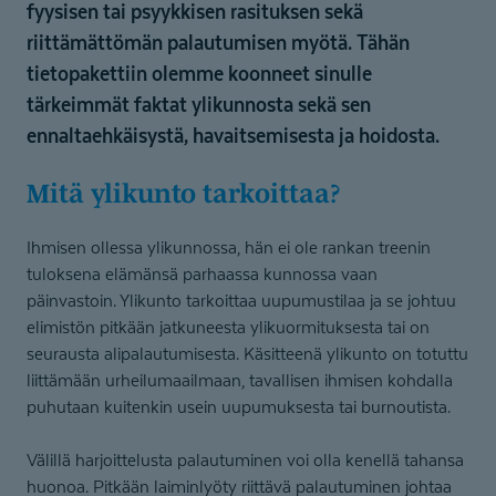
fyysisen tai psyykkisen rasituksen sekä
riittämättömän palautumisen myötä. Tähän
tietopakettiin olemme koonneet sinulle
tärkeimmät faktat ylikunnosta sekä sen
ennaltaehkäisystä, havaitsemisesta ja hoidosta.
Mitä ylikunto tarkoittaa?
Ihmisen ollessa ylikunnossa, hän ei ole rankan treenin
tuloksena elämänsä parhaassa kunnossa vaan
päinvastoin. Ylikunto tarkoittaa uupumustilaa ja se johtuu
elimistön pitkään jatkuneesta ylikuormituksesta tai on
seurausta alipalautumisesta. Käsitteenä ylikunto on totuttu
liittämään urheilumaailmaan, tavallisen ihmisen kohdalla
puhutaan kuitenkin usein uupumuksesta tai burnoutista.
Välillä harjoittelusta palautuminen voi olla kenellä tahansa
huonoa. Pitkään laiminlyöty riittävä palautuminen johtaa