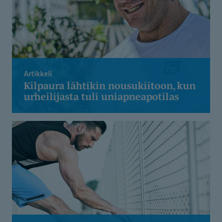
Artikkeli
Kilpaura lähtikin nousukiitoon, kun
urheilijasta tuli uniapneapotilas