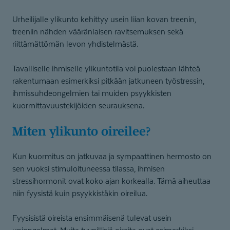
Urheilijalle ylikunto kehittyy usein liian kovan treenin,
treeniin nähden vääränlaisen ravitsemuksen sekä
riittämättömän levon yhdistelmästä.
Tavalliselle ihmiselle ylikuntotila voi puolestaan lähteä
rakentumaan esimerkiksi pitkään jatkuneen työstressin,
ihmissuhdeongelmien tai muiden psyykkisten
kuormittavuustekijöiden seurauksena.
Miten ylikunto oireilee?
Kun kuormitus on jatkuvaa ja sympaattinen hermosto on
sen vuoksi stimuloituneessa tilassa, ihmisen
stressihormonit ovat koko ajan korkealla. Tämä aiheuttaa
niin fyysistä kuin psyykkistäkin oireilua.
Fyysisistä oireista ensimmäisenä tulevat usein