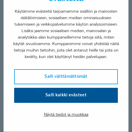
hakea tilanteeseen lääkäriltä apua.
Käytämme evästeitä tarjoamamme sisällön ja mainosten
räätälöimiseen, sosiaalisen median ominaisuuksien
Miten ylikuntoa hoidetaan?
tukemiseen ja verkkopalvelumme käytön analysoimiseen.
Lisäksi jaamme sosiaalisen median, mainosalan ja
Resepti ylikunnon hoitoon on yksinkertaisesti: lepo, lepo,
analytiikka-alan kumppaneillemme tietoja siitä, miten
lepo. Käytännössä tämä tarkoittaa elimistöä kuormittavien
käytät sivustoamme. Kumppanimme voivat yhdistää näitä
rasitteiden raivaamista omasta elämästä pois niin, että tilaa
tietoja muihin tietoihin, joita olet antanut heille tai joita on
tulee palautumiselle ja elpymiselle.
kerätty, kun olet käyttänyt heidän palvelujaan.
Tärkeintä on varmistaa, että oma uni on kunnossa ja sitä
Salli välttämättömät
saa riittävästi. Ylikuntotila ja sen aiheuttama sympaattinen
aktivaatio voi heikentää nukkumista, joka ilmenee
nukahtamisvaikeutena tai yöllisinä heräämisinä. Lisäksi se
Salli kaikki evästeet
saattaa sekoittaa elimistön uni-valverytmin, mutta tästä
huolimatta rytmi olisi yritettävä pitää toipumisen
tukemiseksi niin säännöllisenä kuin mahdollista.
Näytä tiedot ja muokkaa
Jos unessaan epäilee olevan myös muita ongelmia,