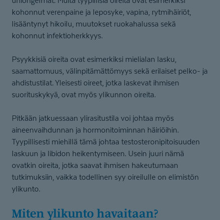
uniongelmat. Muita tyypillisiä oireita ovat esimerkiksi
kohonnut verenpaine ja leposyke, vapina, rytmihäiriöt,
lisääntynyt hikoilu, muutokset ruokahalussa sekä
kohonnut infektioherkkyys.
Psyykkisiä oireita ovat esimerkiksi mielialan lasku,
saamattomuus, välinpitämättömyys sekä erilaiset pelko- ja
ahdistustilat. Yleisesti oireet, jotka laskevat ihmisen
suorituskykyä, ovat myös ylikunnon oireita.
Pitkään jatkuessaan ylirasitustila voi johtaa myös
aineenvaihdunnan ja hormonitoiminnan häiriöihin.
Tyypillisesti miehillä tämä johtaa testosteronipitoisuuden
laskuun ja libidon heikentymiseen. Usein juuri nämä
ovatkin oireita, jotka saavat ihmisen hakeutumaan
tutkimuksiin, vaikka todellinen syy oireilulle on elimistön
ylikunto.
Miten ylikunto havaitaan?