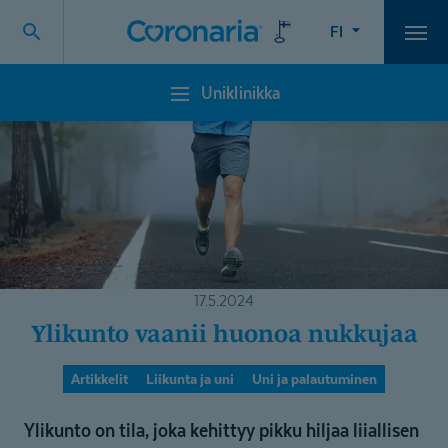
FI
Vali
Uniklinikka
Uniklinikka
17.5.2024
Ylikunto vaanii huonoa nukkujaa
Artikkelit
Liikunta ja uni
Uni ja palautuminen
Ylikunto on tila, joka kehittyy pikku hiljaa liiallisen