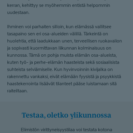
kerran, kehittyy se myöhemmin entistä helpommin
uudestaan.
Ihminen voi parhaiten silloin, kun elämässä vallitsee
tasapaino sen eri osa-alueiden välillä. Tärkeintä on
huolehtia, että laadukkaan unen, terveellisen ruokavalion
ja sopivasti kuormittavan liikunnan kolminaisuus on
kunnossa. Tämä on pohja muista elämän osa-alueista,
kuten työ- ja perhe-elämän haasteista sekä sosiaalisista
suhteista selviämiselle. Kun hyvinvoinnin kivijalka on
rakennettu vankaksi, eivät elämään fyysistä ja psyykkistä
haastekerrointa lisäävät tilanteet pääse luistamaan sitä
raiteiltaan.
Testaa, oletko ylikunnossa
Elimistön virittyneisyystilaa voi testata kotona