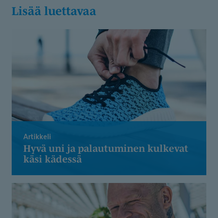
Lisää luettavaa
Artikkeli
Hyvä uni ja palautuminen kulkevat
käsi kädessä