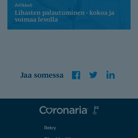
Artikkeli
Lihasten palautuminen - kokoa ja
voimaa levolla
Facebook
Twitter
LinkedIn
Jaa somessa
Coronaria
Rekry