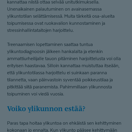
kannattaa niistä ottaa selvää unitutkimuksella.
Unenaikainen palautuminen on avainasemassa
ylikuntotilan selättämisessä. Muita tärkeitä osa-alueita
toipumisessa ovat ruokavalion kunnostaminen ja
stressinhallintataitojen harjoittelu.
Treenaamisen lopettaminen saattaa tuntua
ylikuntodiagnoosin jälkeen hankalalta ja etenkin
ammattiurheilijalle tauon pitäminen harjoittelusta voi olla
erityisen haastavaa. Silloin kannattaa muistuttaa itseään,
että ylikuntotilassa harjoittelu ei suinkaan paranna
tilannetta, vaan päinvastoin syventää poikkeustilaa ja
pitkittää siitä paranemista. Pahimmillaan ylikunnosta
toipuminen voi viedä vuosia.
Voiko ylikunnon estää?
Paras tapa hoitaa ylikuntoa on ehkäistä sen kehittyminen
kokonaan jo ennalta. Kun ylikunto pääsee kehittymään